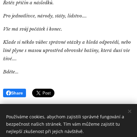
Řetěz příčin a následků.
Pro jednotlivce, národy, státy, lidstvo....
Vše má svůj počátek i konec.
Klade si někdo vůbec správné otázky a hledá odpovědi, nebo
líně plyne s masou uprostřed obrovské bažiny, která dusí vše
živé....
Bděte...
Share
Používáme cookies, abychom zajistili správné fungování a
bezpečnost našich stránek. Tím vám můžeme zajistit tu
nejlepší zkušenost při jejich návštěvě.
Quintus
Sertorius