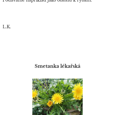
Podáváme například jako oblohu k rybám.
L.K.
Smetanka lékařská