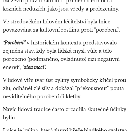
Na zevní použití radí lnici při nemocech očí a
kožních neduzích, jako jsou vředy a proleženiny.
Ve středověkém lidovém léčitelství byla lnice
považována za kultovní rostlinu proti "porobení".
Porobení"
v historickém kontextu představovalo
"
zejména stav, kdy byla lidská mysl, vůle a tělo
porobeno (podmaněno, ovládnuto) cizí negativní
energií,
"zlou mocí".
V lidové víře tvar úst byliny symbolicky křičel proti
zlu, odháněl zlé síly a dokázal "překousnout" pouta
neviditelného porobení či kletby.
Navíc lidová tradice často zrcadlila skutečné účinky
bylin.
Lnice je bylina, která
tlumí křeče hladkého svalstva