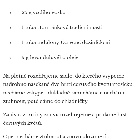
25 g včelího vosku
1 tuba Heřmánkové tradiční masti
1 tuba Indulony Červené dezinfekční
5 g levandulového oleje
Na plotně rozehřejeme sádlo, do kterého vsypeme
nadrobno nasekané dvě hrsti čerstvého květu měsíčku,
necháme vzkypět, důkladně zamícháme a necháme
ztuhnout, poté dáme do chladničky.
Za dva až tři dny znovu rozehřejeme a přidáme hrst
čerstvých květů.
Opět necháme ztuhnout a znovu uložíme do