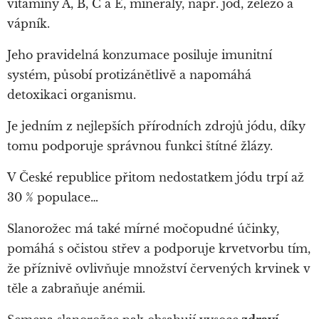
vitaminy A, B, C a E, minerály, např. jód, železo a
vápník.
Jeho pravidelná konzumace posiluje imunitní
systém, působí protizánětlivě a napomáhá
detoxikaci organismu.
Je jedním z nejlepších přírodních zdrojů jódu, díky
tomu podporuje správnou funkci štítné žlázy.
V České republice přitom nedostatkem jódu trpí až
30 % populace…
Slanorožec má také mírné močopudné účinky,
pomáhá s očistou střev a podporuje krvetvorbu tím,
že
příznivě ovlivňuje množství červených krvinek v
těle a zabraňuje anémii
.