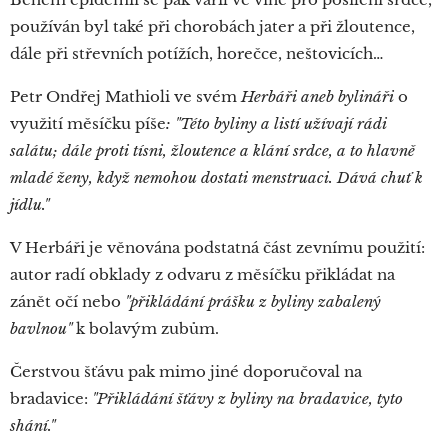
používán byl také při chorobách jater a při žloutence,
dále při střevních potížích, horečce, neštovicích…
Petr Ondřej Mathioli ve svém
Herbáři aneb bylináři
o
využití měsíčku píše
: "Této byliny a listí užívají rádi
salátu; dále proti tísni, žloutence a klání srdce, a to hlavně
mladé ženy, když nemohou dostati menstruaci. Dává chuť k
jídlu."
V Herbáři je věnována podstatná část zevnímu použití:
autor radí obklady z odvaru z měsíčku přikládat na
zánět očí nebo
"přikládání prášku z byliny zabalený
bavlnou"
k bolavým zubům.
Čerstvou šťávu pak mimo jiné doporučoval na
bradavice:
"Přikládání šťávy z byliny na bradavice, tyto
shání."