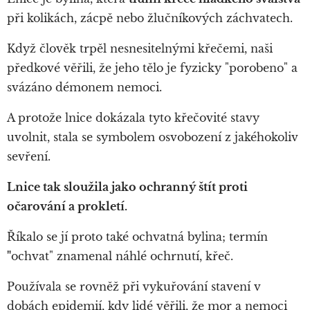
při kolikách, zácpě nebo žlučníkových záchvatech.
Když člověk trpěl nesnesitelnými křečemi, naši
předkové věřili, že jeho tělo je fyzicky "porobeno" a
svázáno démonem nemoci.
A protože lnice dokázala tyto křečovité stavy
uvolnit, stala se symbolem osvobození z jakéhokoliv
sevření.
Lnice tak sloužila jako ochranný štít proti
očarování a prokletí.
Říkalo se jí proto také ochvatná bylina; termín
"
ochvat" znamenal náhlé ochrnutí, křeč.
Používala se rovněž při vykuřování stavení v
dobách epidemií, kdy lidé věřili, že mor a nemoci