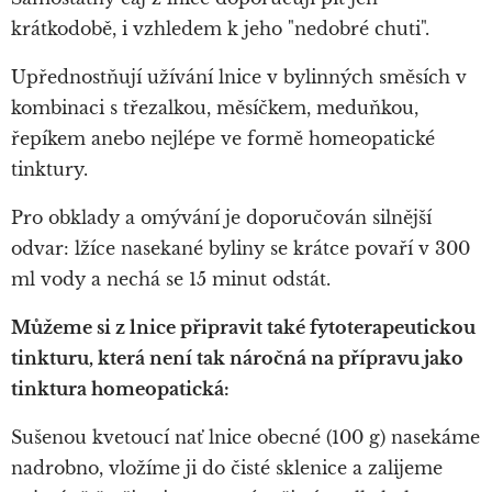
krátkodobě, i vzhledem k jeho "nedobré chuti".
Upřednostňují užívání lnice v bylinných směsích v
kombinaci s třezalkou, měsíčkem, meduňkou,
řepíkem anebo nejlépe ve formě homeopatické
tinktury.
Pro obklady a omývání je doporučován silnější
odvar: lžíce nasekané byliny se krátce povaří v 300
ml vody a nechá se 15 minut odstát.
Můžeme si z lnice připravit také fytoterapeutickou
tinkturu, která není tak náročná na přípravu jako
tinktura homeopatická:
Sušenou kvetoucí nať lnice obecné (100 g) nasekáme
nadrobno, vložíme ji do čisté sklenice a zalijeme