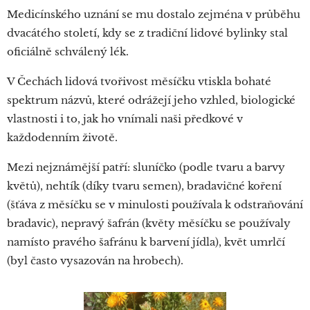
Medicínského uznání se mu dostalo zejména v průběhu
dvacátého století, kdy se z tradiční lidové bylinky stal
oficiálně schválený lék.
V Čechách lidová tvořivost měsíčku vtiskla bohaté
spektrum názvů, které odrážejí jeho vzhled, biologické
vlastnosti i to, jak ho vnímali naši předkové v
každodenním životě.
Mezi nejznámější patří: sluníčko (podle tvaru a barvy
květů), nehtík (díky tvaru semen), bradavičné koření
(šťáva z měsíčku se v minulosti používala k odstraňování
bradavic), nepravý šafrán (květy měsíčku se používaly
namísto pravého šafránu k barvení jídla), květ umrlčí
(byl často vysazován na hrobech).