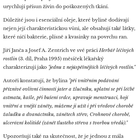
urychlují přísun živin do poškozených tkání.
Důležité jsou i esenciální oleje, které bylině dodávají
nejen její charakteristickou vůni, ale obsahují také látky,
které ničí bakterie, plísně a kvasinky na povrchu ran.
Jiří Janča a Josef A. Zentrich ve své práci
Herbář léčivých
rostlin
(3. díl, Praha 1995) měsíček lékařský
charakterizují jako
"jednu z nejúspěšnějších léčivých rostlin."
Autoři konstatují, že bylina
"při vnitřním podávání
příznivě ovlivní činnosti jater a žlučníku, uplatní se při léčbě
astmatu, kašle, při bušení srdce, upravuje menstruaci, hojí
vnitřní a vnější záněty, můžeme ji užít i při vředové chorobě
žaludku a dvanáctníku, zánětech střev, Crohnově chorobě,
ulcerózní kolitidě (zánět tlustého střeva s tvorbou vředů)."
Upozorňují také na skutečnost, že je jednou z mála