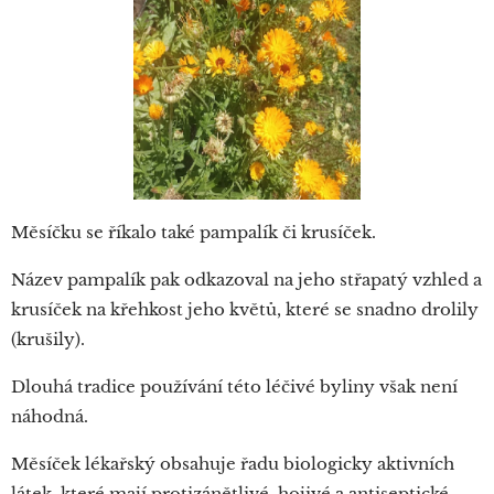
Měsíčku se říkalo také pampalík či krusíček.
Název pampalík pak odkazoval na jeho střapatý vzhled a
krusíček na křehkost jeho květů, které se snadno drolily
(krušily).
Dlouhá tradice používání této léčivé byliny však není
náhodná.
Měsíček lékařský obsahuje řadu biologicky aktivních
látek, které mají protizánětlivé, hojivé a antiseptické