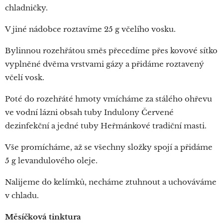
chladničky.
V jiné nádobce roztavíme 25 g včelího vosku.
Bylinnou rozehřátou směs přecedíme přes kovové sítko
vyplněné dvěma vrstvami gázy a přidáme roztavený
včelí vosk.
Poté do rozehřáté hmoty vmícháme za stálého ohřevu
ve vodní lázni obsah tuby Indulony Červené
dezinfekční a jedné tuby Heřmánkové tradiční masti.
Vše promícháme, až se všechny složky spojí a přidáme
5 g levandulového oleje.
Nalijeme do kelímků, necháme ztuhnout a uchováváme
v chladu.
Měsíčková tinktura