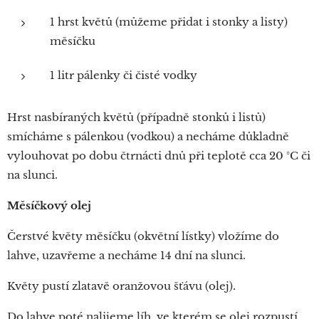
1 hrst květů (můžeme přidat i stonky a listy)
měsíčku
1 litr pálenky či čisté vodky
Hrst nasbíraných květů (případně stonků i listů)
smícháme s pálenkou (vodkou) a necháme důkladně
vylouhovat po dobu čtrnácti dnů při teplotě cca 20 °C či
na slunci.
Měsíčkový olej
Čerstvé květy měsíčku (okvětní lístky) vložíme do
lahve, uzavřeme a necháme 14 dní na slunci.
Květy pustí zlatavě oranžovou šťávu (olej).
Do lahve poté nalijeme líh, ve kterém se olej rozpustí.