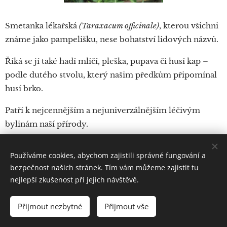
Smetanka lékařská
(Taraxacum officinale)
, kterou všichni
známe jako pampelišku, nese bohatství lidových názvů.
Říká se jí také hadí mlíčí, pleška, pupava či husí kap –
podle dutého stvolu, který našim předkům připomínal
husí brko.
Patří k nejcennějším a nejuniverzálnějším léčivým
bylinám naší přírody.
Pokud bychom se pozastavili nad lidovým názvem
Používáme cookies, abychom zajistili správné fungování a
pleška, pak nám podává vysvětlení
Herbář aneb bylinář
bezpečnost našich stránek. Tím vám můžeme zajistit tu
Petra Ondřeje Mathioliho: když po odkvětu "chmýří
nejlepší zkušenost při jejich návštěvě.
větrem jest odváto, zbývá samotná holá, okrouhlá, bílá
hlavička podoby bílé mnišské pleši, odkud se také
Přijmout nezbytné
Přijmout vše
latinsky nazývá
Caput Monachi
, německy
Pfaffenblatt
, to