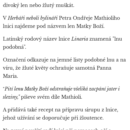
divoký len nebo žlutý muškát.
V
Herbáři neboli bylináři
Petra Ondřeje Mathioliho
lnici najdeme pod názvem len Matky Boží.
Latinský rodový název lnice
Linaria
znamená "lnu
podobná".
Označení odkazuje na jemné listy podobné lnu a na
víru, že žluté květy ochraňuje samotná Panna
Maria.
Pití lenu Matky Boží odstraňuje všeliká zacpání jater i
"
sleziny,"
píše
ve svém díle Mathioli.
A přidává také recept na přípravu sirupu z lnice,
jehož užívání se doporučuje při žloutence.