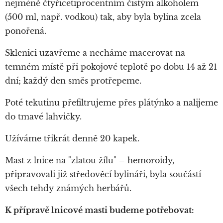
nejméně čtyřicetiprocentním čistým alkoholem
(500 ml, např. vodkou) tak, aby byla bylina zcela
ponořená.
Sklenici uzavřeme a necháme macerovat na
temném místě při pokojové teplotě po dobu 14 až 21
dní; každý den směs protřepeme.
Poté tekutinu přefiltrujeme přes plátýnko a nalijeme
do tmavé lahvičky.
Užíváme třikrát denně 20 kapek.
Mast z lnice na "zlatou žílu" – hemoroidy,
připravovali již středověcí bylináři, byla součástí
všech tehdy známých herbářů.
K přípravě lnicové masti budeme potřebovat: