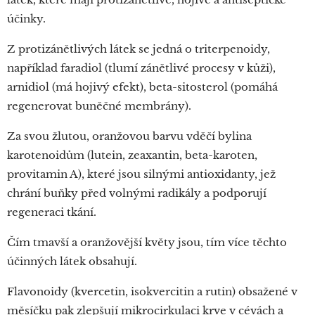
účinky.
Z protizánětlivých látek se jedná o triterpenoidy,
například faradiol (tlumí zánětlivé procesy v kůži),
arnidiol (má hojivý efekt), beta-sitosterol (pomáhá
regenerovat buněčné membrány).
Za svou žlutou, oranžovou barvu vděčí bylina
karotenoidům (lutein, zeaxantin, beta-karoten,
provitamin A), které jsou silnými antioxidanty, jež
chrání buňky před volnými radikály a podporují
regeneraci tkání.
Čím tmavší a oranžovější květy jsou, tím více těchto
účinných látek obsahují.
Flavonoidy (kvercetin, isokvercitin a rutin) obsažené v
měsíčku pak zlepšují mikrocirkulaci krve v cévách a