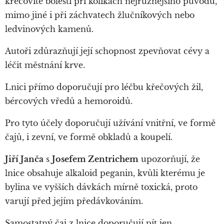
křečovité bolesti při kolikách nejrůznějšího původu,
mimo jiné i při záchvatech žlučníkových nebo
ledvinových kamenů.
Autoři zdůrazňují její schopnost zpevňovat cévy a
léčit městnání krve.
Lnici přímo doporučují pro léčbu křečových žil,
bércových vředů a hemoroidů.
Pro tyto účely doporučují užívání vnitřní, ve formě
čajů, i zevní, ve formě obkladů a koupelí.
Jiří Janča
s
Josefem Zentrichem
upozorňují, že
lnice obsahuje alkaloid peganin, kvůli kterému je
bylina ve vyšších dávkách mírně toxická, proto
varují před jejím předávkováním.
Samostatný čaj z lnice doporučují pít jen