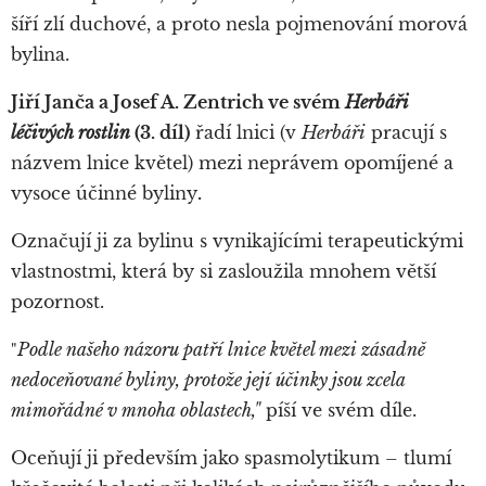
šíří zlí duchové, a proto nesla pojmenování morová
bylina.
Jiří Janča a Josef A. Zentrich ve svém
Herbáři
léčivých rostlin
(3. díl)
řadí lnici (v
Herbáři
pracují s
názvem lnice květel) mezi neprávem opomíjené a
vysoce účinné byliny
.
Označují ji za bylinu s vynikajícími terapeutickými
vlastnostmi, která by si zasloužila mnohem větší
pozornost.
Podle našeho názoru patří lnice květel mezi zásadně
"
nedoceňované byliny, protože její účinky jsou zcela
mimořádné v mnoha oblastech,"
píší ve svém díle.
Oceňují ji především jako spasmolytikum – tlumí