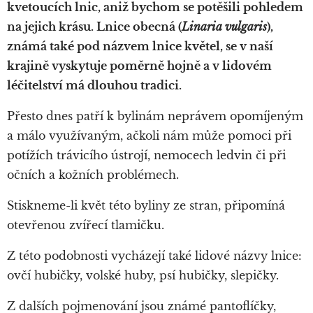
kvetoucích lnic, aniž bychom se potěšili pohledem
na jejich krásu.
Lnice obecná (
Linaria vulgaris
),
známá také pod názvem lnice květel, se v naší
krajině vyskytuje poměrně hojně a v lidovém
léčitelství má dlouhou tradici.
Přesto dnes patří k bylinám neprávem opomíjeným
a málo využívaným, ačkoli nám může pomoci při
potížích trávicího ústrojí, nemocech ledvin či při
očních a kožních problémech.
Stiskneme-li květ této byliny ze stran, připomíná
otevřenou zvířecí tlamičku.
Z této podobnosti vycházejí také lidové názvy lnice:
ovčí hubičky, volské huby, psí hubičky, slepičky.
Z dalších pojmenování jsou známé pantoflíčky,