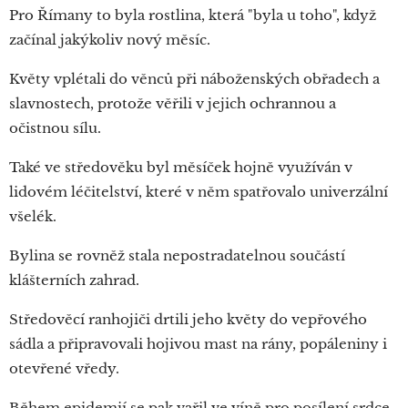
Pro Římany to byla rostlina, která "byla u toho", když
začínal jakýkoliv nový měsíc.
Květy vplétali do věnců při náboženských obřadech a
slavnostech, protože věřili v jejich ochrannou a
očistnou sílu.
Také ve středověku byl měsíček hojně využíván v
lidovém léčitelství, které v něm spatřovalo univerzální
všelék.
Bylina se rovněž stala nepostradatelnou součástí
klášterních zahrad.
Středověcí ranhojiči drtili jeho květy do vepřového
sádla a připravovali hojivou mast na rány, popáleniny i
otevřené vředy.
Během epidemií se pak vařil ve víně pro posílení srdce,