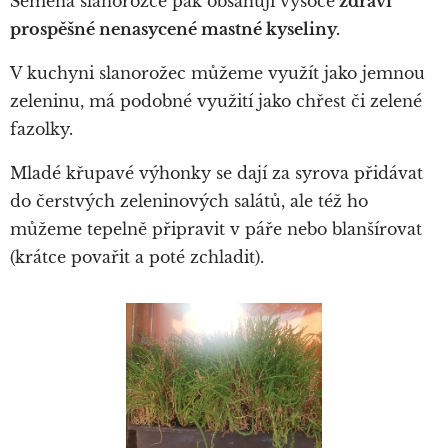
Semena slanorožce pak obsahují vysoce
zdraví
prospěšné nenasycené mastné kyseliny
.
V kuchyni slanorožec můžeme využít jako jemnou
zeleninu, má podobné využití jako chřest či zelené
fazolky.
Mladé křupavé výhonky se dají za syrova přidávat
do čerstvých zeleninových salátů, ale též ho
můžeme tepelně připravit v páře nebo blanšírovat
(krátce povařit a poté zchladit).