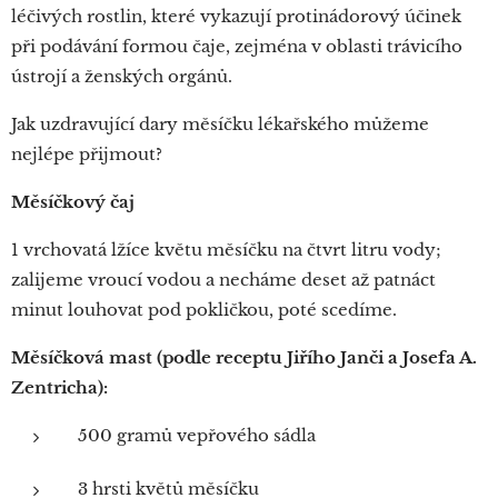
léčivých rostlin, které vykazují protinádorový účinek
při podávání formou čaje, zejména v oblasti trávicího
ústrojí a ženských orgánů.
Jak uzdravující dary měsíčku lékařského můžeme
nejlépe přijmout?
Měsíčkový čaj
1 vrchovatá lžíce květu měsíčku na čtvrt litru vody;
zalijeme vroucí vodou a necháme deset až patnáct
minut louhovat pod pokličkou, poté scedíme.
Měsíčková mast (podle receptu Jiřího Janči a Josefa A.
Zentricha):
500 gramů vepřového sádla
3 hrsti květů měsíčku