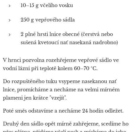
10–15 g včelího vosku
250 g vepřového sádla
2 plné hrsti lnice obecné (čerstvá nebo
sušená kvetoucí nať nasekaná nadrobno)
V hrnci pozvolna rozehřejeme vepřové sádlo ve
vodní lázni při teplotě kolem 60–70 °C.
Do rozpuštěného tuku vsypeme nasekanou nať
lnice, promícháme a necháme na velmi mírném
plameni jen krátce "vzejít".
Poté směs odstavíme a necháme 24 hodin odležet.
Druhý den sádlo opět mírně zahřejeme, scedíme ho
přes plátno, přidáme včelí vosk a mícháme do jeho