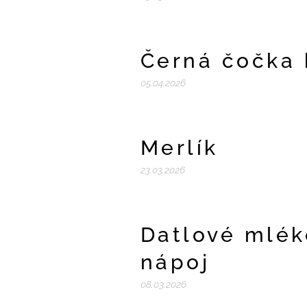
Černá čočka
05.04.2026
Merlík
23.03.2026
Datlové mlék
nápoj
08.03.2026