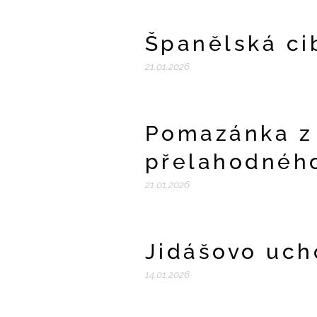
Španělská ci
21.01.2026
Pomazánka z
přelahodnéh
21.01.2026
Jidášovo uch
14.01.2026