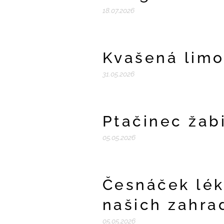
18.07.2026
Kvašená limo
31.05.2026
Ptačinec žab
05.05.2026
Česnáček lék
našich zahra
05.05.2026