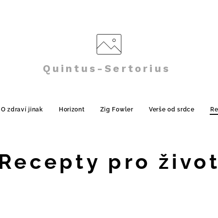
Quintus-Sertorius
O zdraví jinak
Horizont
Zig Fowler
Verše od srdce
Re
Recepty pro živo