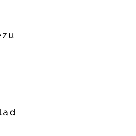
ezu
lad