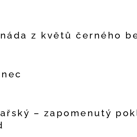
náda z květů černého b
inec
ařský – zapomenutý pok
d