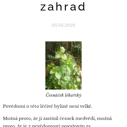
zahrad
05.05.2026
Česnáček lékařský
Povědomí o této léčivé bylině není velké.
Možná proto, že ji zastínil česnek medvědí, možná
proto, že je z nevědomosti považován za