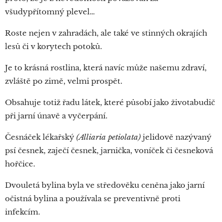
všudypřítomný plevel…
Roste nejen v zahradách, ale také ve stinných okrajích
lesů či v korytech potoků.
Je to krásná rostlina, která navíc může našemu zdraví,
zvláště po zimě, velmi prospět.
Obsahuje totiž řadu látek, které působí jako životabudič
při jarní únavě a vyčerpání.
Česnáček lékařský
(Alliaria petiolata)
jelidově nazývaný
psí česnek, zaječí česnek, jarnička, voníček či česneková
hořčice.
Dvouletá bylina byla ve středověku ceněna jako jarní
očistná bylina a používala se preventivně proti
infekcím.