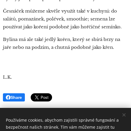
Česnáček můžeme skvěle využít také v kuchyni: do
salátů, pomazánek, polévek, smoothie; semena lze
používat jako koření podobně jako hořčičné semínko.
Bylina má ale také jedlý kořen, který se sbírá brzy na
jaře nebo na podzim, a chutná podobně jako křen.
L.K.
Share
Používáme cookies, abychom zajistili správné fungování a
bezpečnost našich stránek. Tím vám můžeme zajistit tu