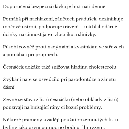
Doporučená bezpečná dávka je hrst nati denně.
Pomáhá při nachlazení, zánětech průdušek, dezinfikuje
močové ústrojí, podporuje trávení – má blahodárné
účinky na činnost jater, žlučníku a slinivky.
Působí rovněž proti nadýmání a kvasinkám ve střevech
a pomáhá i při průjmech.
Česnáček dokáže také snižovat hladinu cholesterolu.
Žvýkání natě se osvědčilo při parodontóze a zánětu
dásní.
Zevně se šťáva z listů česnáčku (nebo obklady z listů)
používají na hnisající rány či kožní problémy.
Některé prameny uvádějí použití rozemnutých listů
byliny jako první pomoc po bodnutí hmyzem.