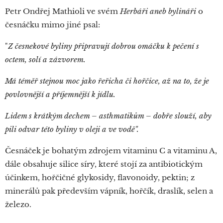
Petr Ondřej Mathioli ve svém
Herbáři aneb bylináři
o
česnáčku mimo jiné psal:
"
Z česnekové byliny připravují dobrou omáčku k pečení s
octem, solí a zázvorem.
Má téměř stejnou moc jako řeřicha či hořčice, až na to, že je
povlovnější a příjemnější k jídlu.
Lidem s krátkým dechem – asthmatikům – dobře slouží, aby
pili odvar této byliny v oleji a ve vodě".
Česnáček je bohatým zdrojem vitaminu C a vitaminu A,
dále obsahuje silice síry, které stojí za antibiotickým
účinkem, hořčičné glykosidy, flavonoidy, pektin; z
minerálů pak především vápník, hořčík, draslík, selen a
železo.