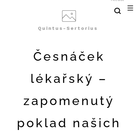
Quintus-Sertorius
Česnáček
lékařský –
zapomenutý
poklad našich