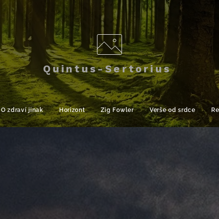
Quintus-Sertorius
O zdraví jinak
Horizont
Zig Fowler
Verše od srdce
Re