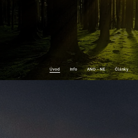
Úvod
Info
ANO - NE
Články