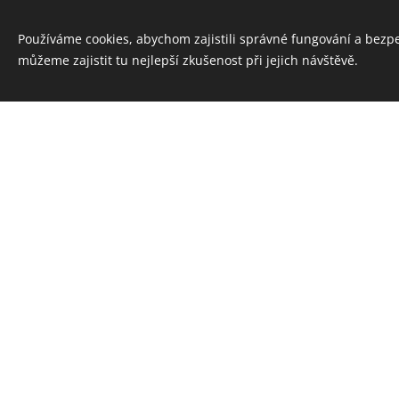
Používáme cookies, abychom zajistili správné fungování a bezp
můžeme zajistit tu nejlepší zkušenost při jejich návštěvě.
Nelze býti plně člověkem, než p
"Samostatné myšlení a nezlomná vů
"Většina pohrom sociálních vznikl
"Nesamostatného, mělkého člověk