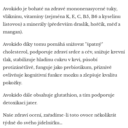
Avokádo je bohaté na zdravé mononenasycené tuky,
vlákninu, vitamíny (zejména K, E, C, B5, B6 a kyselinu
listovou) a minerály (především draslík, hořčík, měď a
mangan).
Avokádo díky tomu pomáhá snižovat "špatný"
cholesterol, podporuje zdraví srdce a cév, snižuje krevní
tlak, stabilizuje hladinu cukru v krvi, působí
protizánětlivě, funguje jako prebiotikum, příznivě
ovlivňuje kognitivní funkce mozku a zlepšuje kvalitu
pokožky.
Avokádo dále obsahuje glutathion, a tím podporuje
detoxikaci jater.
Naše zdraví ocení, zařadíme-li toto ovoce několikrát
týdně do svého jídelníčku…