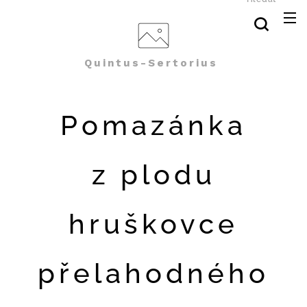
Quintus-Sertorius
Pomazánka
z plodu
hruškovce
přelahodného