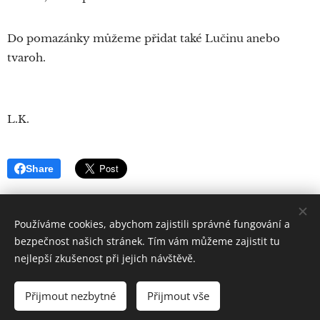
Do pomazánky můžeme přidat také Lučinu anebo
tvaroh.
L.K.
Share
Používáme cookies, abychom zajistili správné fungování a
bezpečnost našich stránek. Tím vám můžeme zajistit tu
nejlepší zkušenost při jejich návštěvě.
Quintus
Sertorius
Všechna práva vyhrazena 2019
Přijmout nezbytné
Přijmout vše
Vytvořeno službou
Webnode
Cookies