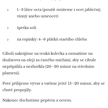
1–3 lžíce octa (použít můžeme i ocet jablečný,
vinný anebo umeocet)
špetka soli
na topinky: 4–6 plátků staršího chleba
Cibuli nakrájíme na tenká kolečka a osmažíme na
dozlatova na oleji za častého míchání, aby se cibule
nepřipálila a nezhořkla (20–30 minut na středním
plameni).
Poté přilijeme vývar a vaříme ještě 15–20 minut, aby se
chutě propojily.
Nakonec dochutíme pepřem a octem.