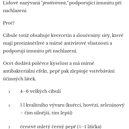
Lidově nazývaná "
protivirová,"
podporující imunitu při
nachlazení.
Proč?
Cibule totiž obsahuje kvercetin a sloučeniny síry, které
mají protizánětlivé a mírně antivirové vlastnosti a
podporují imunitu při nachlazení.
Ocet dodává polévce kyselost a má mírně
antibakteriální efekt, pepř pak zlepšuje vstřebávání
účinných látek.
4–6 velkých cibulí
1 l kvalitního vývaru (kuřecí, hovězí, zeleninový
– čím silnější, tím lepší)
čerstvě mletý černý pepř (½–1 lžička)