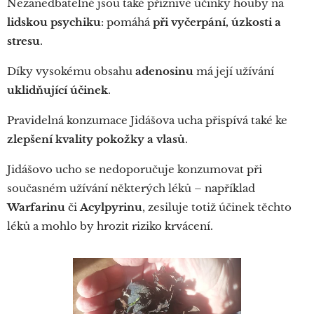
Nezanedbatelné jsou také příznivé účinky houby na
lidskou psychiku
: pomáhá
při vyčerpání, úzkosti a
stresu
.
Díky vysokému obsahu
adenosinu
má její užívání
uklidňující účinek
.
Pravidelná konzumace Jidášova ucha přispívá také ke
zlepšení kvality pokožky a vlasů
.
Jidášovo ucho se nedoporučuje konzumovat při
současném užívání některých léků – například
Warfarinu
či
Acylpyrinu
, zesiluje totiž účinek těchto
léků a mohlo by hrozit riziko krvácení.