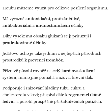
Houbu můžeme využít pro celkové posílení organismu.
Má výrazné
antioxidační, protizánětlivé,
antibakteriální a imunostimulační
účinky.
Díky vysokému obsahu glukanů se jí přisuzují i
protirakovinné účinky
.
Jidášovo ucho je také jedním z nejlepších přírodních
prostředků
k prevenci trombóz
.
Příznivě působí rovněž na
celý kardiovaskulární
systém
, mimo jiné pomáhá snižovat krevní tlak.
Podporuje i snižování hladiny tuku, cukru a
cholesterolu v krvi; přispívá dále k
regeneraci tkáně
ledvin
, a působí prospěšně při
žaludečních potížích
.