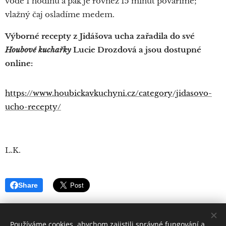
vodě 1 hodinu a pak je rovněž 15 minut povaříme;
vlažný čaj osladíme medem.
Výborné recepty z Jidášova ucha zařadila do své
Houbové kuchařky
Lucie Drozdová a jsou dostupné
online:
https://www.houbickavkuchyni.cz/category/jidasovo-
ucho-recepty/
L.K.
Share
Používáme cookies, abychom zajistili správné fungování a