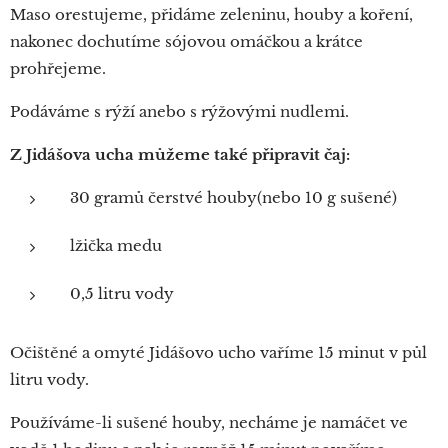
Maso orestujeme, přidáme zeleninu, houby a koření,
nakonec dochutíme sójovou omáčkou a krátce
prohřejeme.
Podáváme s rýží anebo s rýžovými nudlemi.
Z Jidášova ucha můžeme také připravit čaj:
30 gramů čerstvé houby(nebo 10 g sušené)
lžička medu
0,5 litru vody
Očištěné a omyté Jidášovo ucho vaříme 15 minut v půl
litru vody.
Používáme-li sušené houby, necháme je namáčet ve