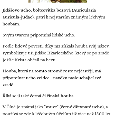
Jidášovo ucho, boltcovitka bezová (Auricularia
auricula-judae)
, patří k nejstarším známým léčivým
houbám.
Svým tvarem připomíná lidské ucho.
Podle lidové pověsti, díky níž získala houba svůj název,
symbolizuje uši Jidáše Iškariotského, který se po zradě
Ježíše Krista oběsil na bezu.
Houba,
která na tomto stromě roste nejčastěji, má
připomínat ucho zrádce… navěky naslouchající své
zradě.
Říká se jí také
černá či čínská houba
.
V Číně je známá jako
"muer"
(
černé dřevnaté ucho
), a
používá se zde k léčebným účelům již více než 1500 let.