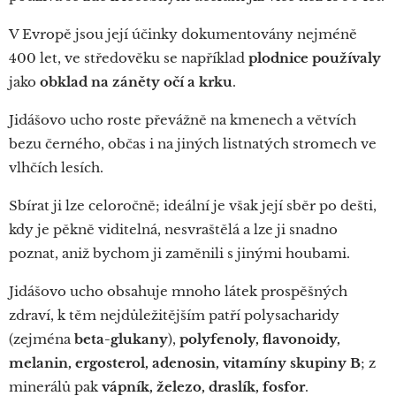
V Evropě jsou její účinky dokumentovány nejméně
400 let, ve středověku se například
plodnice používaly
jako
obklad na záněty očí a krku
.
Jidášovo ucho roste převážně na kmenech a větvích
bezu černého, občas i na jiných listnatých stromech ve
vlhčích lesích.
Sbírat ji lze celoročně; ideální je však její sběr po dešti,
kdy je pěkně viditelná, nesvraštělá a lze ji snadno
poznat, aniž bychom ji zaměnili s jinými houbami.
Jidášovo ucho obsahuje mnoho látek prospěšných
zdraví, k těm nejdůležitějším patří polysacharidy
(zejména
beta-glukany
),
polyfenoly, flavonoidy,
melanin, ergosterol, adenosin, vitamíny skupiny B
; z
minerálů pak
vápník, železo, draslík, fosfor
.