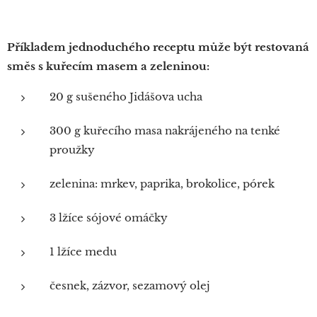
Příkladem jednoduchého receptu může být restovaná
směs s kuřecím masem a zeleninou:
20 g sušeného Jidášova ucha
300 g kuřecího masa nakrájeného na tenké
proužky
zelenina: mrkev, paprika, brokolice, pórek
3 lžíce sójové omáčky
1 lžíce medu
česnek, zázvor, sezamový olej