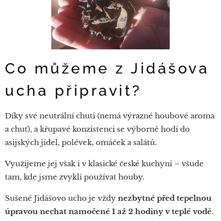
Co můžeme z Jidášova
ucha připravit?
Díky své neutrální chuti (nemá výrazné houbové aroma
a chuť), a křupavé konzistenci se výborně hodí do
asijských jídel, polévek, omáček a salátů.
Využijeme jej však i v klasické české kuchyni – všude
tam, kde jsme zvyklí používat houby.
Sušené Jidášovo ucho je vždy
nezbytné před tepelnou
úpravou nechat
namočené 1 až 2 hodiny v teplé vodě
.