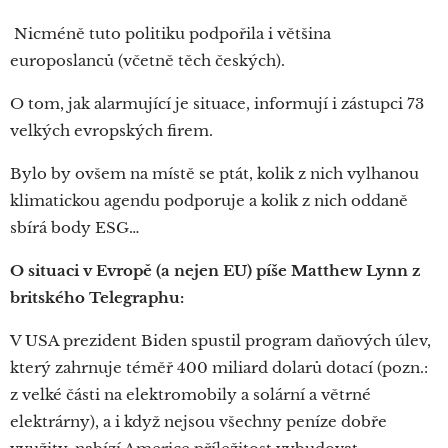
Nicméně tuto politiku podpořila i většina
europoslanců (včetně těch českých).
O tom, jak alarmující je situace, informují i zástupci 73
velkých evropských firem.
Bylo by ovšem na místě se ptát, kolik z nich vylhanou
klimatickou agendu podporuje a kolik z nich oddaně
sbírá body ESG…
O situaci v Evropě (a nejen EU) píše Matthew Lynn z
britského Telegraphu:
V USA prezident Biden spustil program daňových úlev,
který zahrnuje téměř 400 miliard dolarů dotací (pozn.:
z velké části na elektromobily a solární a větrné
elektrárny), a i když nejsou všechny peníze dobře