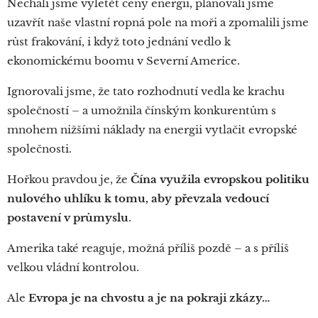
Nechali jsme vyletět ceny energií, plánovali jsme
uzavřít naše vlastní ropná pole na moři a zpomalili jsme
růst frakování, i když toto jednání vedlo k
ekonomickému boomu v Severní Americe.
Ignorovali jsme, že tato rozhodnutí vedla ke krachu
společností – a umožnila čínským konkurentům s
mnohem nižšími náklady na energii vytlačit evropské
společnosti.
Hořkou pravdou je, že
Čína využila evropskou politiku
nulového uhlíku k tomu, aby převzala vedoucí
postavení v průmyslu
.
Amerika také reaguje, možná příliš pozdě – a s příliš
velkou vládní kontrolou.
Ale
Evropa je na chvostu a je na pokraji zkázy…