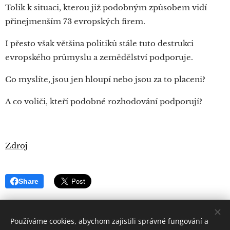
Tolik k situaci, kterou již podobným způsobem vidí
přinejmenším 73 evropských firem.
I přesto však většina politiků stále tuto destrukci
evropského průmyslu a zemědělství podporuje.
Co myslíte, jsou jen hloupí nebo jsou za to placeni?
A co voliči, kteří podobné rozhodování podporují?
Zdroj
Share
Používáme cookies, abychom zajistili správné fungování a