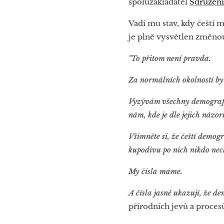
spoluzakladatel
Sdružení
Vadí mu stav, kdy čeští 
je plně vysvětlen změno
"To přitom není pravda.
Za normálních okolností by
Vyzývám všechny demografy,
nám, kde je dle jejich názo
Všimněte si, že čeští demog
kupodivu po nich nikdo nec
My čísla máme.
A čísla jasně ukazují, že d
přírodních jevů a procesů