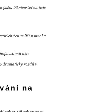
 počtu těhotenství na tisíc
vaných žen se liší v mnoha
chopnosti mít děti.
o dramatický rozdíl v
ování na
ejí ochotu či schopnost