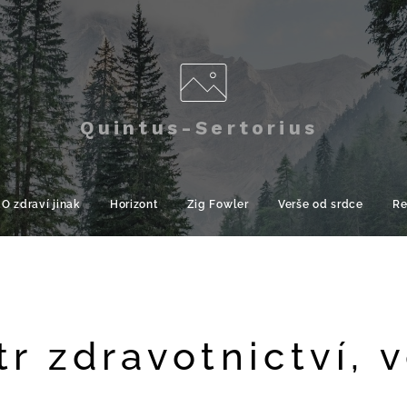
Quintus-Sertorius
O zdraví jinak
Horizont
Zig Fowler
Verše od srdce
Re
tr zdravotnictví, 