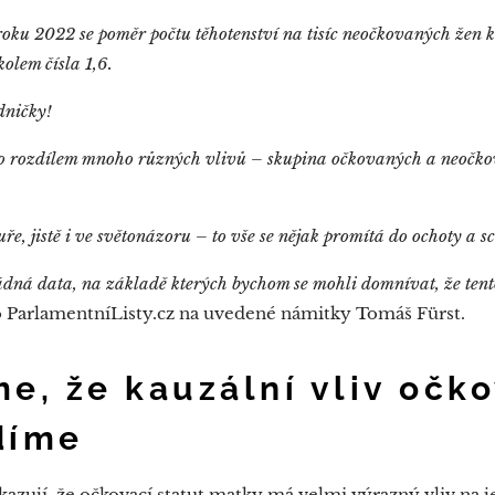
ku 2022 se poměr počtu těhotenství na tisíc neočkovaných žen ku
olem čísla 1,6.
edničky!
to rozdílem mnoho různých vlivů – skupina očkovaných a neočko
e, jistě i ve světonázoru – to vše se nějak promítá do ochoty a s
ná data, na základě kterých bychom se mohli domnívat, že tent
 ParlamentníListy.cz na uvedené námitky Tomáš Fürst.
e, že kauzální vliv očk
díme
azují, že očkovací statut matky má velmi výrazný vliv na j