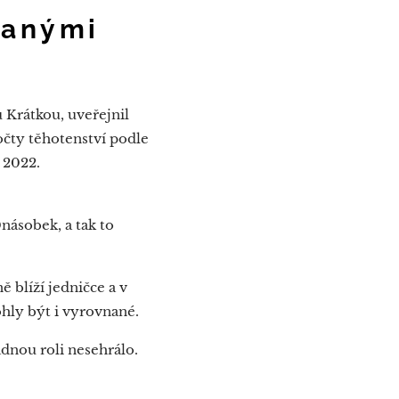
vanými
Krátkou, uveřejnil
počty těhotenství podle
a 2022.
násobek, a tak to
 blíží jedničce a v
hly být i vyrovnané.
ádnou roli nesehrálo.