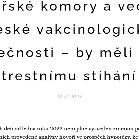
ařské komory a ve
eské vakcinologic
ečnosti – by měli 
trestnímu stíhání
31.01.2024
h dětí od ledna roku 2022 není plně vysvětlen změnou p
nich provedené analýzy hovoří ve prospěch hypotézy, že 