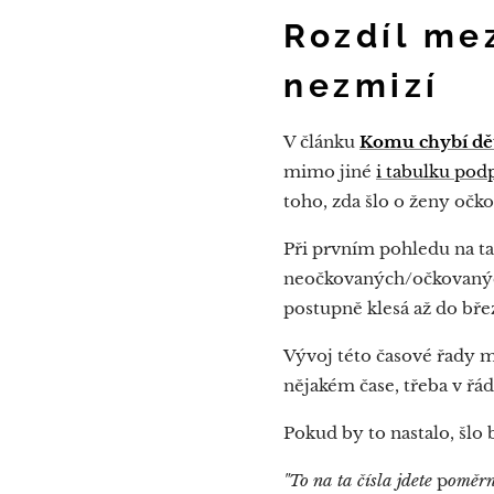
Rozdíl me
nezmizí
V článku
Komu chybí dě
mimo jiné
i tabulku pod
toho, zda šlo o ženy oč
Při prvním pohledu na ta
neočkovaných/očkovaných
postupně klesá až do břez
Vývoj této časové řady m
nějakém čase, třeba v ř
Pokud by to nastalo, šlo 
"To na ta čísla jdete
p
oměrn