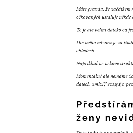
Máte pravdu, že začátkem ro
očkovaných ustaluje někde k
To je ale velmi daleko od j
Dle mého názoru je za tím
ohledech.
Například ve věkové struktuř
Momentálně ale nemáme žád
datech 'zmizí',"
reaguje pro
Předstírám
ženy nevi
Data tedy jednoznačně uk