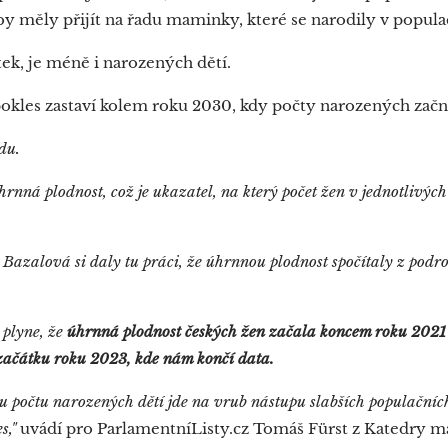
 by měly přijít na řadu maminky, které se narodily v popula
ek, je méně i narozených dětí.
pokles zastaví kolem roku 2030, kdy počty narozených začn
vdu.
hrnná plodnost, což je ukazatel, na který počet žen v jednotliv
Bazalová si daly tu práci, že úhrnnou plodnost spočítaly z podr
 plyne, že
úhrnná plodnost českých žen začala koncem roku 2021
o začátku roku 2023, kde nám končí data.
lesu počtu narozených dětí jde na vrub nástupu slabších populačníc
es,"
uvádí pro ParlamentníListy.cz Tomáš Fürst z Katedry m