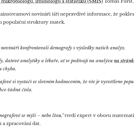
 mikrobiologů, imunologů a statistiků (SMIS)
Tomáš Fürst.
mainstreamoví novináři šíří nepravdivé informace, že pokle
u populační struktury matek.
 novináři konfrontovali demografy s výsledky našich analýz.
 datové analytiky a lékaře, ať se podívají na analýzu
na strán
ru chyba.
rafové si vystačí se slovním hodnocením, že vše je vysvětleno pop
hce žádná čísla.
emografové se mýlí – nebo lžou,"
tvrdí expert v oboru matemat
 a zpracování dat.