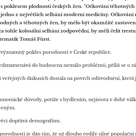
t s poklesem plodnosti českých žen. "Očkování těhotný
a jedno z největších selhání moderní medicíny. Očkování
lodných a těhotných žen, by mělo být okamžitě zastaven
 za tohle kolosální selhání zodpovědní, by měli čelit trestn
tematik Tomáš Fürst.
významný pokles porodnosti v České republice.
předznamenává do budoucna nemálo problémů, příliš se o n
i veřejných diskusích dostala na povrch odůvodnění, která 
onomické důvody, potíže s bydlením, nejistota v době války
ojeným.
o věci dopřává demografům.
porodnosti je dán tím, že už dlouho rodily silné populační 