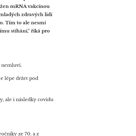
ch žen mRNA vakcínou
 mladých zdravých lidí
o. Tím to ale nesmí
ímu stíhání," říká pro
í nemluví.
je lépe držet pod
, ale i následky covidu
ročníky ze 70. a z