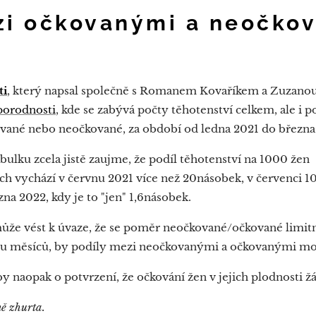
zi očkovanými a neočko
ti
, který napsal společně s Romanem Kovaříkem a Zuzanou 
porodnosti
, kde se zabývá počty těhotenství celkem, ale i 
kované nebo neočkované, za období od ledna 2021 do březn
bulku zcela jistě zaujme, že podíl těhotenství na 1000 žen
 vychází v červnu 2021 více než 20násobek, v červenci 10
na 2022, kdy je to "jen" 1,6násobek.
ůže vést k úvaze, že se poměr neočkované/očkované limitně
ádu měsíců, by podíly mezi neočkovanými a očkovanými mo
by naopak o potvrzení, že očkování žen v jejich plodnosti ž
ě zhurta.