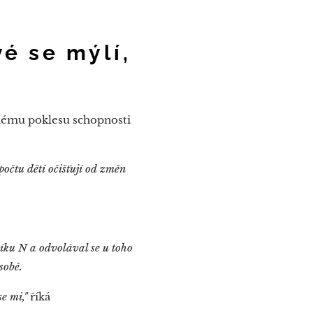
é se mýlí,
čnému poklesu schopnosti
očtu dětí očišťují od změn
níku N a odvolával se u toho
sobě.
e mi,"
říká