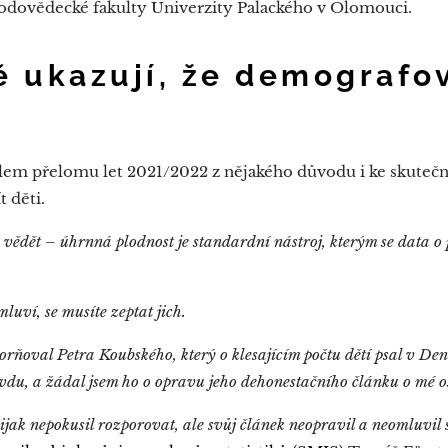
rodovědecké fakulty Univerzity Palackého v Olomouci.
ě ukazují, že demografov
olem přelomu let 2021/2022 z nějakého důvodu i ke skute
t děti.
vědět – úhrnná plodnost je standardní nástroj, kterým se data o p
uví, se musíte zeptat jich.
rňoval Petra Koubského, který o klesajícím počtu dětí psal v De
du, a žádal jsem ho o opravu jeho dehonestačního článku o mé o
ak nepokusil rozporovat, ale svůj článek neopravil a neomluvil s