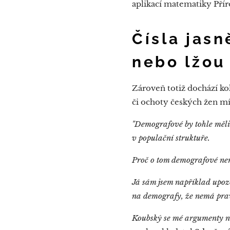
aplikací matematiky Pří
Čísla jasn
nebo lžou
Zároveň totiž dochází k
či ochoty českých žen mí
"Demografové by tohle měli 
v populační struktuře.
Proč o tom demografové neml
Já sám jsem například upozo
na demografy, že nemá prav
Koubský se mé argumenty nij