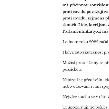
má příčinnou souvislos
proti covidu považuji z
proti covidu, zejména p
skončit. Lidé, kteří jsou
ParlamentníListy.cz ma
Lednem roku 2022 začal 
I když tato skutečnost 
Možná proto, že by se př
pokličkou.
Nabízejí se především ek
nebo očkování s ním sp
Nejvíce sluchu se v tét
Ti upozorňují, že pokles 