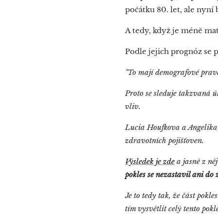
počátku 80. let, ale nyní
A tedy, když je méně mat
Podle jejich prognóz se 
"To mají demografové pra
Proto se sleduje takzvaná ú
vliv.
Lucia Houfkova a Angelika 
zdravotních pojišťoven.
Výsledek je zde
a jasně z něj
pokles se nezastavil ani d
Je to tedy tak, že část pok
tím vysvětlit celý tento pokl