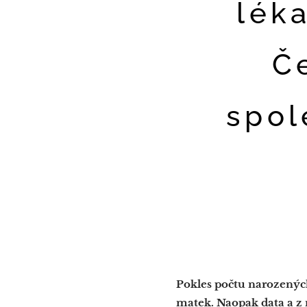
lék
Č
spol
Pokles počtu narozenýc
matek. Naopak data a z 