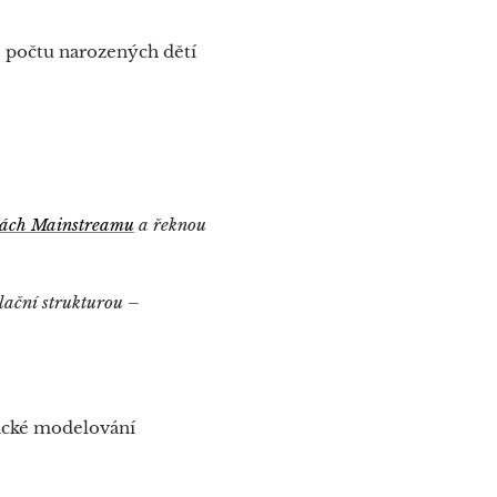
s počtu narozených dětí
kách Mainstreamu
a řeknou
ulační strukturou –
ické modelování