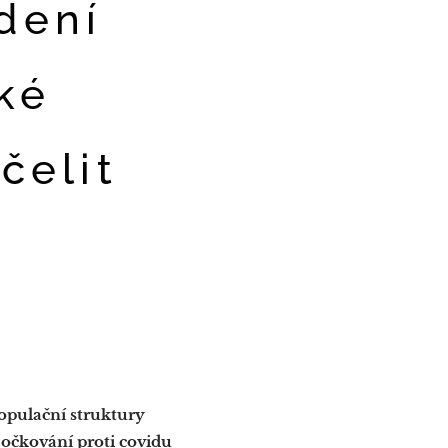
dení
ké
čelit
opulační struktury
očkování proti covidu