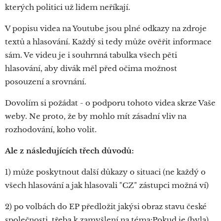
kterých politici už lidem neříkají.
V popisu videa na Youtube jsou plné odkazy na zdroje
textů a hlasování. Každý si tedy může ověřit informace
sám. Ve videu je i souhrnná tabulka všech pěti
hlasování, aby divák měl před očima možnost
posouzení a srovnání.
Dovolím si požádat - o podporu tohoto videa skrze Vaše
weby. Ne proto, že by mohlo mít zásadní vliv na
rozhodování, koho volit.
Ale z následujících třech důvodů:
1) může poskytnout další důkazy o situaci (ne každý o
všech hlasování a jak hlasovali "CZ" zástupci možná ví)
2) po volbách do EP předložit jakýsi obraz stavu české
společnosti, třeba k zamyšlení na téma:Pokud je (byla)