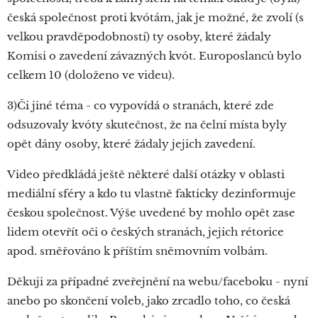
česká společnost proti kvótám, jak je možné, že zvolí (s
velkou pravděpodobností) ty osoby, které žádaly
Komisi o zavedení závazných kvót. Europoslanců bylo
celkem 10 (doloženo ve videu).
3)Či jiné téma - co vypovídá o stranách, které zde
odsuzovaly kvóty skutečnost, že na čelní místa byly
opět dány osoby, které žádaly jejich zavedení.
Video předkládá ještě některé další otázky v oblasti
mediální sféry a kdo tu vlastně fakticky dezinformuje
českou společnost. Výše uvedené by mohlo opět zase
lidem otevřít oči o českých stranách, jejich rétorice
apod. směřováno k příštím sněmovním volbám.
Děkuji za případné zveřejnění na webu/faceboku - nyní
anebo po skončení voleb, jako zrcadlo toho, co česká