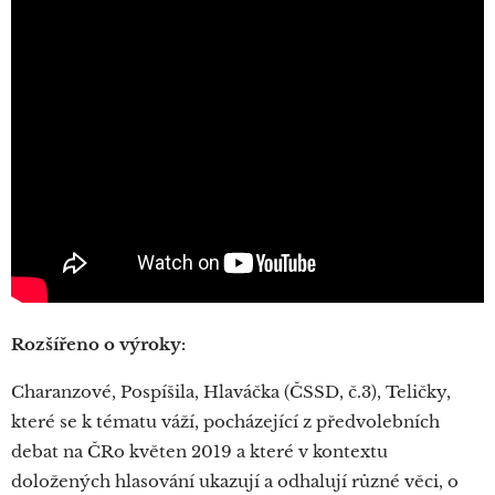
Rozšířeno o výroky:
Charanzové, Pospíšila, Hlaváčka (ČSSD, č.3), Teličky,
které se k tématu váží, pocházející z předvolebních
debat na ČRo květen 2019 a které v kontextu
doložených hlasování ukazují a odhalují různé věci, o