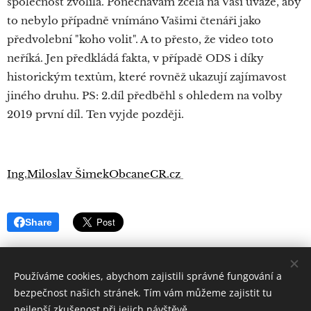
společnost zvolila. Ponechávám zcela na Vaší úvaze, aby
to nebylo případně vnímáno Vašimi čtenáři jako
předvolební "koho volit". A to přesto, že video toto
neříká. Jen předkládá fakta, v případě ODS i díky
historickým textům, které rovněž ukazují zajímavost
jiného druhu. PS: 2.díl předběhl s ohledem na volby
2019 první díl. Ten vyjde později.
Ing.Miloslav ŠimekObcaneCR.cz
Share
Používáme cookies, abychom zajistili správné fungování a
bezpečnost našich stránek. Tím vám můžeme zajistit tu
nejlepší zkušenost při jejich návštěvě.
Quintus