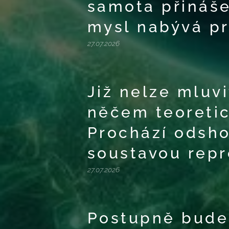
samota přináše
mysl nabývá pr
27.07.2026
Již nelze mluvi
něčem teoretic
Prochází odsho
soustavou repr
27.07.2026
Postupně bude 