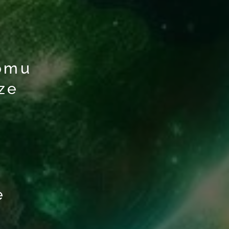
tomu
ze
e
e