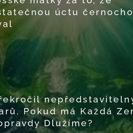
ošské matky za to, že
statečnou úctu černocho
val
řekročil nepředstaviteln
larů. Pokud má Každá Z
opravdy Dlužíme?