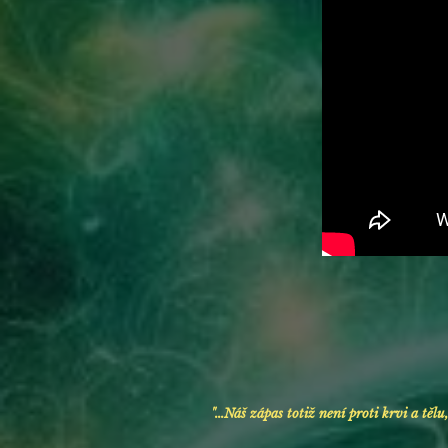
"...Náš zápas totiž
není proti krvi a tělu