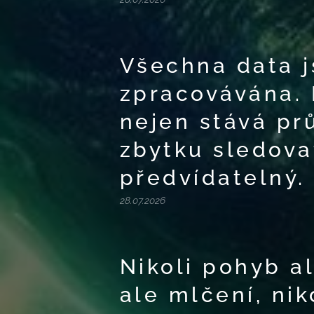
Všechna data 
zpracovávána. 
nejen stává pr
zbytku sledova
předvídatelný.
28.07.2026
Nikoli pohyb al
ale mlčení, nik