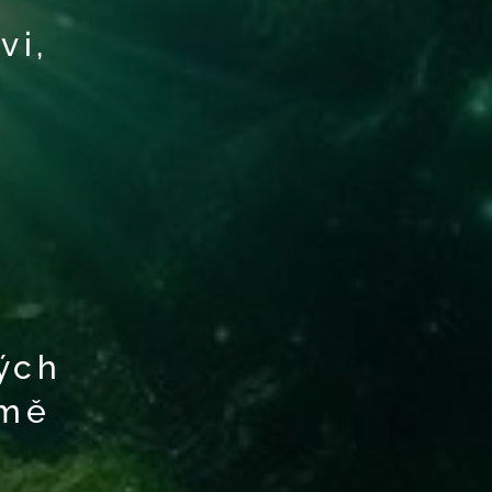
vi,
ých
emě