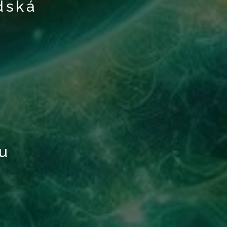
dská
u