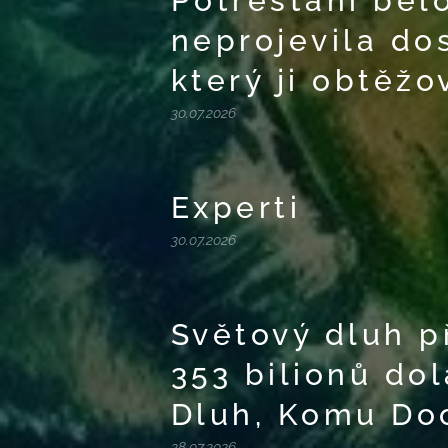
Potrestání běl
neprojevila do
který ji obtěžo
30.07.2026
Experti
30.07.2026
Světový dluh p
353 bilionů do
Dluh, Komu Do
28.07.2026