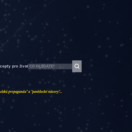
cepty pro život
melská propaganda" a "pavědecké názory".
..