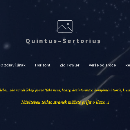
Quintus-Sertorius
O zdraví jinak
Horizont
Zig Fowler
Verše od srdce
Re
dého:
...zde na vás čekají pou
ze "fake news, hoaxy, d
ezinformace, konspirační teorie, kre
Návštěvou těchto stránek můžete přijít o iluze...!