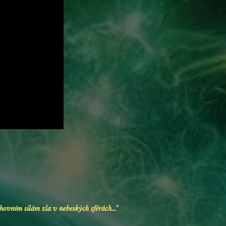
hovním silám zla
v nebeských sférách..."