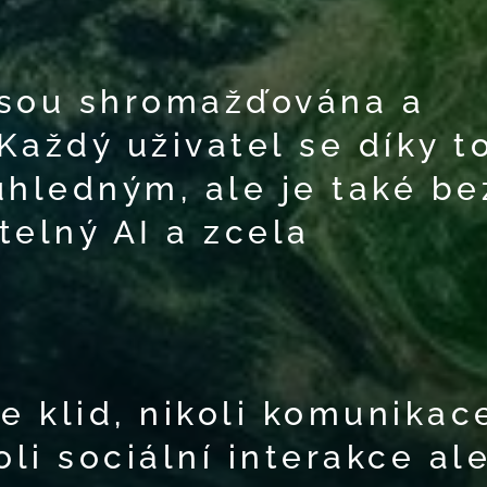
jsou shromažďována a
Každý uživatel se díky 
ůhledným, ale je také be
telný AI a zcela
e klid, nikoli komunikac
oli sociální interakce al