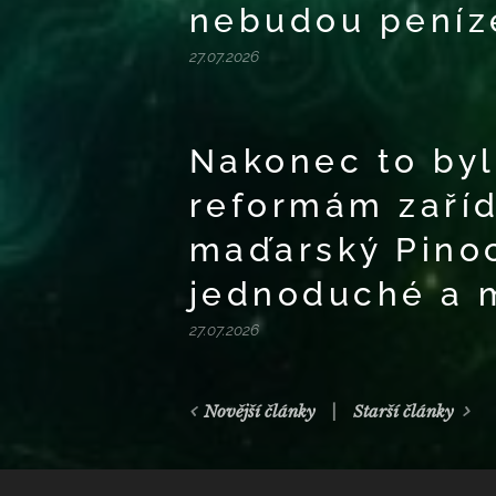
nebudou peníze
27.07.2026
Nakonec to byl
reformám zaříd
maďarský Pinoc
jednoduché a m
27.07.2026
Novější články
Starší články