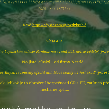
ᚨ ᛏᛖᛚᚢ ᚨᛚᛖ ᛈᚱᛟᛏᛁ ᚹᛚᚨᛞᚨᛗ ᛗᛟᚲᚾᛟᛊᛏᛖᛗ ᚨ ᛊᚹᛖᛏᛟᚹᛚᚨᛞᚲᚢᛗ ᛈᚱᛁᛏᛟᛗᚾᛖ ᛏᛖ
ᚾᛖᛒᛖᛊᚲᛃᚲᛃ ᛊᚠᛖᚱᚨᚲᛃ
Nově:
https://odysee.com/@Svetlykruh:d
Glosa dne:
d v kojeneckém mléce: Kontaminace sahá dál, než se vědělo", prav
No jistě, čínský... od firmy Nestlé....
ec Rajchl se sousedy oplotil sad. Nové boudy už řeší úřad", prav
itulek, jelikož je to ohrožení bezpečnosti ČR a EU, zatímco 
necháme spát...