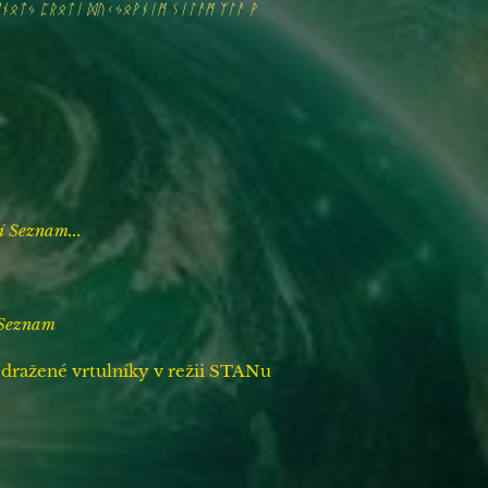
ᛗᚾᛟᛏᛃ ᛈᚱᛟᛏᛁ ᛞᚢᚲᛃᛟᚹᚾᛁᛗ ᛊᛁᛚᚨᛗ ᛉᛚᚨ ᚹ
í Seznam...
í Seznam
předražené vrtulníky v režii STANu