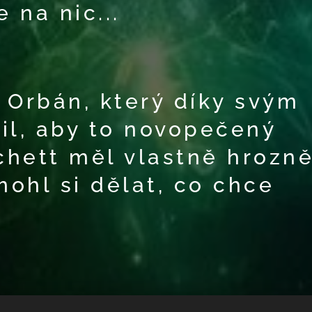
 na nic...
 Orbán, který díky svým
il, aby to novopečený
hett měl vlastně hrozn
ohl si dělat, co chce