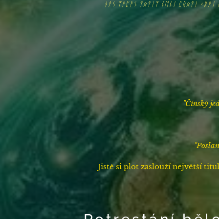
ᚾᚨᛊ ᛉᚨᛈᚨᛊ ᛏᛟᛏᛁᛉ ᚾᛖᚾᛁ ᛈᚱᛟᛏᛁ ᚲᚱᚹᛁ 
"
Čínský je
"Poslan
Jistě si plot zaslouží největší t