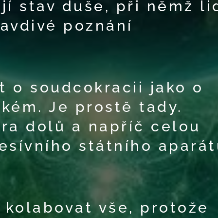
jí stav duše, při němž li
avdivé poznání
t o soudcokracii jako o
kém. Je prostě tady.
ra dolů a napříč celou
esívního státního aparát
kolabovat vše, protože