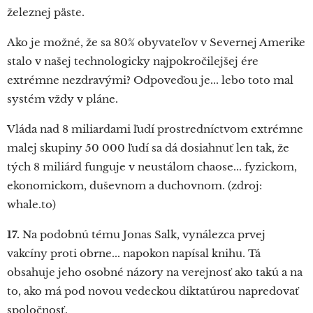
železnej päste.
Ako je možné, že sa 80% obyvateľov v Severnej Amerike
stalo v našej technologicky najpokročilejšej ére
extrémne nezdravými? Odpoveďou je... lebo toto mal
systém vždy v pláne.
Vláda nad 8 miliardami ľudí prostredníctvom extrémne
malej skupiny 50 000 ľudí sa dá dosiahnuť len tak, že
tých 8 miliárd funguje v neustálom chaose... fyzickom,
ekonomickom, duševnom a duchovnom. (zdroj:
whale.to)
17.
Na podobnú tému Jonas Salk, vynálezca prvej
vakcíny proti obrne... napokon napísal knihu. Tá
obsahuje jeho osobné názory na verejnosť ako takú a na
to, ako má pod novou vedeckou diktatúrou napredovať
spoločnosť.