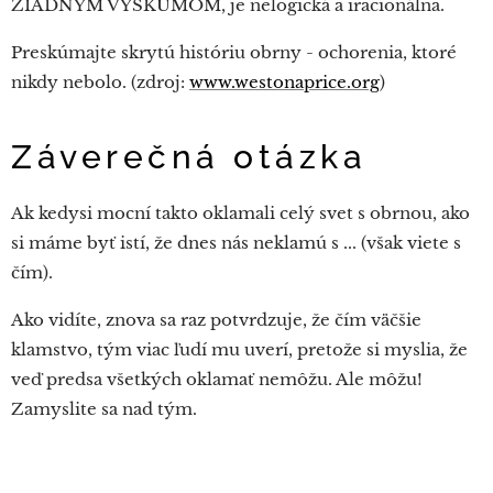
ŽIADNYM VÝSKUMOM, je nelogická a iracionálna.
Preskúmajte skrytú históriu obrny - ochorenia, ktoré
nikdy nebolo. (zdroj:
www.westonaprice.org
)
Záverečná otázka
Ak kedysi mocní takto oklamali celý svet s obrnou, ako
si máme byť istí, že dnes nás neklamú s ... (však viete s
čím).
Ako vidíte, znova sa raz potvrdzuje, že čím väčšie
klamstvo, tým viac ľudí mu uverí, pretože si myslia, že
veď predsa všetkých oklamať nemôžu. Ale môžu!
Zamyslite sa nad tým.