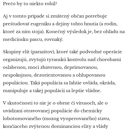
Prečo by to niekto robil?
Aj v tomto prípade si zmätený občan potrebuje
preštudovať eugeniku a dejiny tohto hnutia (a rodín,
ktoré za ním stoja). Konečný výsledok je, bez ohľadu na
medicínsku pascu, rovnaký.
Skupiny elít (parazitov), ktoré také podvodné operácie
organizujú, zvyšujú tyranskú kontrolu nad chorobami
oslabenou, moci zbavenou, deprimovanou,
nespokojnou, dezorientovanou a ohlupovanou
populáciou. Taká populácia sa ľahšie ovláda, okráda,
manipuluje a takej populácii sa lepšie vládne.
V skutočnosti to nie je o obrne či vírusoch, ale o
uvádzaní otravovanej populácie do chemicky
lobotomovaného (mozog vyoperovaného) stavu,
končiaceho zvýšenou dominanciou elity a vlády