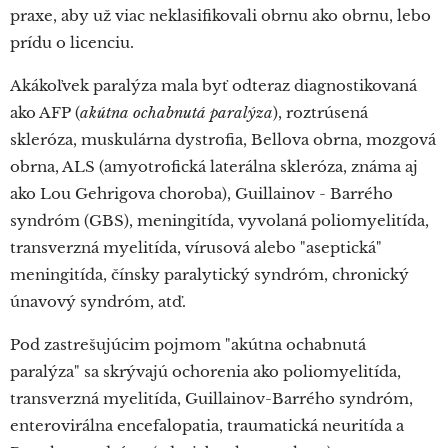
praxe, aby už viac neklasifikovali obrnu ako obrnu, lebo
prídu o licenciu.
Akákoľvek paralýza mala byť odteraz diagnostikovaná
ako AFP (
akútna ochabnutá paralýza
), roztrúsená
skleróza, muskulárna dystrofia, Bellova obrna, mozgová
obrna, ALS (amyotrofická laterálna skleróza, známa aj
ako Lou Gehrigova choroba), Guillainov - Barrého
syndróm (GBS), meningitída, vyvolaná poliomyelitída,
transverzná myelitída, vírusová alebo "aseptická"
meningitída, čínsky paralytický syndróm, chronický
únavový syndróm, atď.
Pod zastrešujúcim pojmom "akútna ochabnutá
paralýza" sa skrývajú ochorenia ako poliomyelitída,
transverzná myelitída, Guillainov-Barrého syndróm,
enterovirálna encefalopatia, traumatická neuritída a