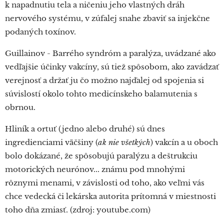
k napadnutiu tela a ničeniu jeho vlastných dráh
nervového systému, v zúfalej snahe zbaviť sa injekčne
podaných toxínov.
Guillainov - Barrého syndróm a paralýza, uvádzané ako
vedľajšie účinky vakcíny, sú tiež spôsobom, ako zavádzať
verejnosť a držať ju čo možno najďalej od spojenia si
súvislostí okolo tohto medicínskeho balamutenia s
obrnou.
Hliník a ortuť (jedno alebo druhé) sú dnes
ingredienciami väčšiny (
ak nie všetkých
) vakcín a u oboch
bolo dokázané, že spôsobujú paralýzu a deštrukciu
motorických neurónov... známu pod mnohými
rôznymi menami, v závislosti od toho, ako veľmi vás
chce vedecká či lekárska autorita prítomná v miestnosti
toho dňa zmiasť. (zdroj: youtube.com)