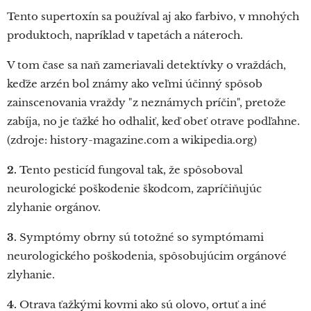
Tento supertoxín sa používal aj ako farbivo, v mnohých
produktoch, napríklad v tapetách a náteroch.
V tom čase sa naň zameriavali detektívky o vraždách,
keďže arzén bol známy ako veľmi účinný spôsob
zainscenovania vraždy "z neznámych príčin", pretože
zabíja, no je ťažké ho odhaliť, keď obeť otrave podľahne.
(zdroje: history-magazine.com a wikipedia.org)
2.
Tento pesticíd fungoval tak, že spôsoboval
neurologické poškodenie škodcom, zapríčiňujúc
zlyhanie orgánov.
3.
Symptómy obrny sú totožné so symptómami
neurologického poškodenia, spôsobujúcim orgánové
zlyhanie.
4.
Otrava ťažkými kovmi ako sú olovo, ortuť a iné