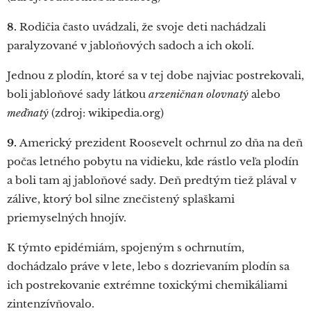
8.
Rodičia často uvádzali, že svoje deti nachádzali
paralyzované v jabloňových sadoch a ich okolí.
Jednou z plodín, ktoré sa v tej dobe najviac postrekovali,
boli jabloňové sady látkou
arzeničnan olovnatý
alebo
meďnatý
(zdroj: wikipedia.org)
9.
Americký prezident Roosevelt ochrnul zo dňa na deň
počas letného pobytu na vidieku, kde rástlo veľa plodín
a boli tam aj jabloňové sady. Deň predtým tiež plával v
zálive, ktorý bol silne znečistený splaškami
priemyselných hnojív.
K týmto epidémiám, spojeným s ochrnutím,
dochádzalo práve v lete, lebo s dozrievaním plodín sa
ich postrekovanie extrémne toxickými chemikáliami
zintenzívňovalo.