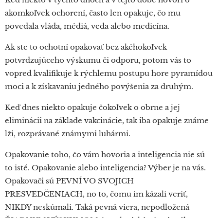
akomkoľvek ochorení, často len opakuje, čo mu
povedala vláda, médiá, veda alebo medicína.
Ak ste to ochotní opakovať bez akéhokoľvek
potvrdzujúceho výskumu či odporu, potom vás to
vopred kvalifikuje k rýchlemu postupu hore pyramídou
moci a k získavaniu jedného povýšenia za druhým.
Keď dnes niekto opakuje čokoľvek o obrne a jej
eliminácii na základe vakcinácie, tak iba opakuje známe
lži, rozprávané známymi luhármi.
Opakovanie toho, čo vám hovoria a inteligencia nie sú
to isté. Opakovanie alebo inteligencia? Výber je na vás.
Opakovači sú PEVNÍ VO SVOJICH
PRESVEDČENIACH, no to, čomu im kázali veriť,
NIKDY neskúmali. Taká pevná viera, nepodložená