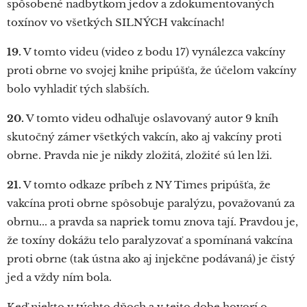
spôsobené nadbytkom jedov a zdokumentovaných
toxínov vo všetkých SILNÝCH vakcínach!
19.
V tomto videu (video z bodu 17) vynálezca vakcíny
proti obrne vo svojej knihe pripúšťa, že účelom vakcíny
bolo vyhladiť tých slabších.
20.
V tomto videu odhaľuje oslavovaný autor 9 kníh
skutočný zámer všetkých vakcín, ako aj vakcíny proti
obrne. Pravda nie je nikdy zložitá, zložité sú len lži.
21.
V tomto odkaze príbeh z NY Times pripúšťa, že
vakcína proti obrne spôsobuje paralýzu, považovanú za
obrnu... a pravda sa napriek tomu znova tají. Pravdou je,
že toxíny dokážu telo paralyzovať a spomínaná vakcína
proti obrne (tak ústna ako aj injekčne podávaná) je čistý
jed a vždy ním bola.
Keď niekto v týchto dňoch a v tejto dobe hovorí o