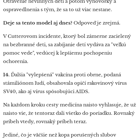
Otrávenie nevinných detí a potom výhovorky a
ospravedlnenia s tým, že sa to už viac nestane.
Deje sa tento model aj dnes?
Odpoveď je zrejmá.
V Cutterovom incidente, ktorý bol zámerne zacielený
na bezbranné deti, sa zabíjanie detí vydáva za "veľkú
pomoc vede", vedúcej k lepšiemu pochopeniu
ochorenia.
14.
Ďalšia "vylepšená" vakcína proti obrne, podaná
stámiliónom ľudí, obsahovala opičí rakovinový vírus
SV40, ako aj vírus spôsobujúci AIDS.
Na každom kroku cesty medicína naisto vyhlasuje, že už
naisto vie, že tentoraz dali všetko do poriadku. Rovnaký
príbeh vtedy, rovnaký príbeh teraz.
Jediné, čo je väčšie než kopa porušených sľubov