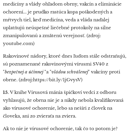
medicíny a vlády ohľadom obrny, vakcín a eliminácie
ochorení... je prudko rastúca kopa poškodených a
mŕtvych tiel, keď medicína, veda a vláda naďalej
uplatňujú neúspešné liečebné protokoly na silne
zmanipulovanú a zmätenú verejnosť. (zdroj:
youtube.com)
Rakovinové nádory, ktoré dnes ľuďom stále odstraňujú,
sú poznamenané rakovinovými vírusmi SV40 z
"
bezpečnej a účinnej
"a "
vládou schválenej
" vakcíny proti
obrne. (zdroj:https://bit.ly/1jGvysV)
15.
V knihe Vírusová mánia špičkoví vedci z odboru
vyhlasujú, že obrna nie je a nikdy nebola kvalifikovaná
ako vírusové ochorenie, lebo sa nešíri z človek na
človeka, ani zo zvieraťa na zviera.
Ak to nie je vírusové ochorenie, tak čo to potom je?