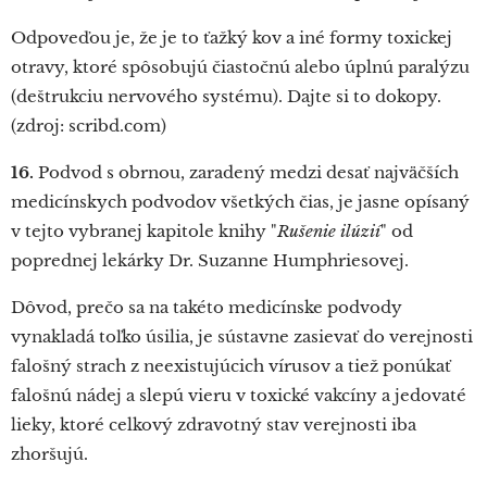
Odpoveďou je, že je to ťažký kov a iné formy toxickej
otravy, ktoré spôsobujú čiastočnú alebo úplnú paralýzu
(deštrukciu nervového systému). Dajte si to dokopy.
(zdroj: scribd.com)
16.
Podvod s obrnou, zaradený medzi desať najväčších
medicínskych podvodov všetkých čias, je jasne opísaný
v tejto vybranej kapitole knihy "
Rušenie ilúzií
" od
poprednej lekárky Dr. Suzanne Humphriesovej.
Dôvod, prečo sa na takéto medicínske podvody
vynakladá toľko úsilia, je sústavne zasievať do verejnosti
falošný strach z neexistujúcich vírusov a tiež ponúkať
falošnú nádej a slepú vieru v toxické vakcíny a jedovaté
lieky, ktoré celkový zdravotný stav verejnosti iba
zhoršujú.