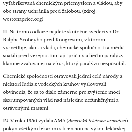
vyfabrikovaná chemickým priemyslom a vládou, aby
obe strany uchránila pred žalobou. (zdroj:
westonaprice.org)
11.
Na tomto odkaze nájdete skutočné svedectvo Dr.
Ralpha Scobeyho pred Kongresom, v ktorom
vysvetľuje, ako sa vláda, chemické spoločnosti a médiá
snažili pred verejnosťou tajiť príčiny a liečbu paralýzy,
klamne zvaľovanej na vírus, ktorý paralýzu nespôsobil.
Chemické spoločnosti otravovali jedmi celé národy a
niektorí ľudia z vedeckých kruhov vyslovovali
obvinenia, že sa to dialo zámerne pre zvýšenie moci
skorumpovaných vlád nad následne nefunkčnými a
otrávenými masami.
12.
V roku 1956 vydala AMA (
Americká lekárska asociácia
)
pokyn všetkým lekárom s licenciou na výkon lekárskej