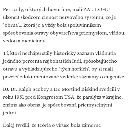
Pesticídy, o ktorých hovoríme, mali ZA ÚLOHU
ukončiť škodcom činnosť nervového systému, čo je
"obrna"... ktorá je a vždy bola spoluvinníkom
spôsobovania otravy obyvateľstva priemyslom, vládou,
vedou a medicínou.
Tí, ktorí nechápu stály historický záznam vládnutia
jedného percenta najbohatších ľudí, spôsobujúceho
otravu a vyhladzujúceho "tých horších", by si mali
pozrieť zdokumentované vedecké záznamy o eugenike.
10.
Dr. Ralph Scobey a Dr. Mortind Biskind svedčili v
roku 1951 pred Kongresom USA, že paralýza v krajine,
známa ako obrna, je spôsobovaná priemyselnými
jedmi.
Ďalej tvrdili, že teória o víruse bola zámerne