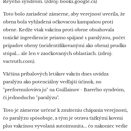
Reyeho syndróm. (zdroj: books.google.ca)
Toto bolo zariadené zámerne, aby verejnosť uverila, že
obrna bola vyhladená očkovacou kampaňou proti
obrne. Keďže však vakcína proti obrne obsahovala
toxické ingrediencie priamo spájané s paralýzou, počet
prípadov obrny (neidentifikovanými ako obrna) prudko
stúpal... ale len v zaočkovaných oblastiach. (zdroj:
vactruth.com).
Väčšina príbalových letákov vakcín dnes uvádza
paralýzu ako potenciálny vedľajší účinok, no
"preformulováva ju" na Guillainov - Barrého syndróm,
či jednoducho "paralýzu".
Toto je zámerne určené k zmäteniu chápania verejnosti,
čo paralýzu spôsobuje, a tým je otrava ťažkými kovmi
plus vakcínou vyvolaná autoimunita... čo nakoniec vedie