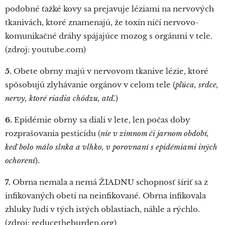
podobné ťažké kovy sa prejavuje léziami na nervových
tkanivách, ktoré znamenajú, že toxín ničí nervovo-
komunikačné dráhy spájajúce mozog s orgánmi v tele.
(zdroj: youtube.com)
5.
Obete obrny majú v nervovom tkanive lézie, ktoré
spôsobujú zlyhávanie orgánov v celom tele (
pľúca, srdce,
nervy, ktoré riadia chôdzu, atď.
)
6.
Epidémie obrny sa diali v lete, len počas doby
rozprašovania pesticídu (
nie v zimnom či jarnom období,
keď bolo málo slnka a vlhko, v porovnaní s epidémiami iných
ochorení
).
7.
Obrna nemala a nemá ŽIADNU schopnosť šíriť sa z
infikovaných obetí na neinfikované. Obrna infikovala
zhluky ľudí v tých istých oblastiach, náhle a rýchlo.
(zdroj: reducetheburden.org)