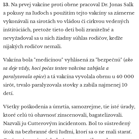
13.
Na prvej vakcíne proti obrne pracoval Dr. Jonas Salk
a pokusy na ľuďoch s použitím tejto vakcíny sa zámerne
vykonávali na sirotách vo vládou či cirkvou vedených
inštitúciách, pretože tieto deti boli zraniteľné a
nevyžadoval sa u nich žiadny súhlas rodičov, keďže
nijakých rodičov nemali.
Vakcína bola "medicínou" vyhlásená za "bezpečnú" (
ako
sa deje vždy, hoci počas testov vakcína zabíjala a
paralyzovala opice
) a tá vakcína vyvolala obrnu u 40 000
sirôt, trvalo paralyzovala stovky a zabila najmenej 10
detí.
Všetky poškodenia a úmrtia, samozrejme, tie isté úrady,
ktoré celú tú ohavnosť zinscenovali, bagatelizovali.
Nazvali ju Cutterovým incidentom. Bol to sústredený
útok na bezbranné deti ľuďmi, ktorí sa o ne mali starať.