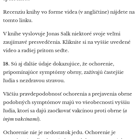
Recenziu knihy vo forme videa (v angličtine) nájdete na
tomto linku.
V knihe vyslovuje Jonas Salk niektoré svoje veľmi
zaujímavé presvedčenia. Kliknite si na vyššie uvedené
video a radšej pritom seďte.
18.
Sú aj ďalšie údaje dokazujúce, že ochorenie,
pripomínajúce symptómy obrny, zažívajú častejšie
ľudia s nezdravou stravou.
Väčšiu pravdepodobnosť ochorenia a prejavenia obrne
podobných symptómov majú vo všeobecnosti vyššiu
ľudia, ktorí sa dajú zaočkovať vakcínou proti obrne (
a
iným vakcínami
).
Ochorenie nie je nedostatok jedu. Ochorenie je