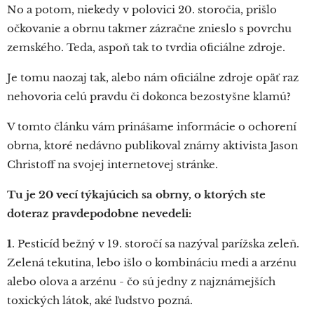
No a potom, niekedy v polovici 20. storočia, prišlo
očkovanie a obrnu takmer zázračne znieslo s povrchu
zemského. Teda, aspoň tak to tvrdia oficiálne zdroje.
Je tomu naozaj tak, alebo nám oficiálne zdroje opäť raz
nehovoria celú pravdu či dokonca bezostyšne klamú?
V tomto článku vám prinášame informácie o ochorení
obrna, ktoré nedávno publikoval známy aktivista Jason
Christoff na svojej internetovej stránke.
Tu je 20 vecí týkajúcich sa obrny, o ktorých ste
doteraz pravdepodobne nevedeli:
1
. Pesticíd bežný v 19. storočí sa nazýval parížska zeleň.
Zelená tekutina, lebo išlo o kombináciu medi a arzénu
alebo olova a arzénu - čo sú jedny z najznámejších
toxických látok, aké ľudstvo pozná.