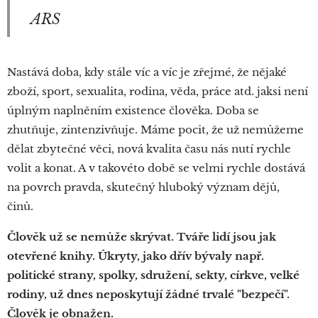
ARS
Nastává doba, kdy stále víc a víc je zřejmé, že nějaké
zboží, sport, sexualita, rodina, věda, práce atd. jaksi není
úplným naplněním existence člověka. Doba se
zhutňuje, zintenzivňuje. Máme pocit, že už nemůžeme
dělat zbytečné věci, nová kvalita času nás nutí rychle
volit a konat. A v takovéto době se velmi rychle dostává
na povrch pravda, skutečný hluboký význam dějů,
činů.
Člověk už se nemůže skrývat. Tváře lidí jsou jak
otevřené knihy. Úkryty, jako dřív bývaly např.
politické strany, spolky, sdružení, sekty, církve, velké
rodiny, už dnes neposkytují žádné trvalé "bezpečí".
Člověk je obnažen.