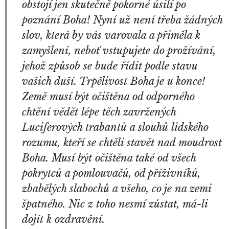
obstojí jen skutečně pokorné úsilí po
poznání Boha! Nyní už není třeba žádných
slov, která by vás varovala a přiměla k
zamyšlení, neboť vstupujete do
prožívání,
jehož způsob se bude řídit podle stavu
vašich duší. Trpělivost Boha je u konce!
Země musí být očištěna od odporného
chtění vědět lépe těch zavržených
Luciferových trabantů a slouhů lidského
rozumu, kteří se chtěli stavět nad moudrost
Boha. Musí být očištěna také od všech
pokrytců a pomlouvačů, od příživníků,
zbabělých slabochů a všeho, co je na zemi
špatného. Nic z toho nesmí zůstat, má-li
dojít k ozdravění.