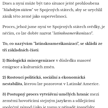
Dnes a nyní může být tato situace ještě prohloubena
"
hlubokým státem
" ve Spojených státech, aby se urychlil
zánik této země jako supervelmoci.
Proces, jehož jsme nyní ve Spojených státech svědky, je
něčím, co lze dobře nazvat "
latinskoamerikanizací
".
To, co nazývám "latinskoamerikanizací", se skládá ze
tří základních částí:
1) Biologická miscegenizace
v důsledku masové
emigrace a kulturních změn.
2) Rostoucí politická, sociální a ekonomická
nestabilita
, kterou lze pozorovat v Latinské Americe.
3) Postupný proces vytváření umělých hranic
mezi
zeměmi hovořícími stejným jazykem a sdílejícími
společný původ (jako je tomu v případě španělsky