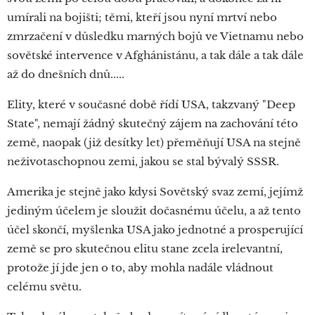
umírali na bojišti; těmi, kteří jsou nyní mrtví nebo
zmrzačení v důsledku marných bojů ve Vietnamu nebo
sovětské intervence v Afghánistánu, a tak dále a tak dále
až do dnešních dnů.....
Elity, které v současné době řídí USA, takzvaný "Deep
State", nemají žádný skutečný zájem na zachování této
země, naopak (již desítky let) přeměňují USA na stejně
neživotaschopnou zemi, jakou se stal bývalý SSSR.
Amerika je stejně jako kdysi Sovětský svaz zemí, jejímž
jediným účelem je sloužit dočasnému účelu, a až tento
účel skončí, myšlenka USA jako jednotné a prosperující
země se pro skutečnou elitu stane zcela irelevantní,
protože jí jde jen o to, aby mohla nadále vládnout
celému světu.