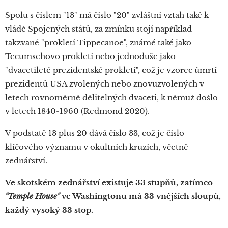
Spolu s číslem "13" má číslo "20" zvláštní vztah také k
vládě Spojených států, za zmínku stojí například
takzvané "prokletí Tippecanoe", známé také jako
Tecumsehovo prokletí nebo jednoduše jako
"dvacetileté prezidentské prokletí", což je vzorec úmrtí
prezidentů USA zvolených nebo znovuzvolených v
letech rovnoměrně dělitelných dvaceti, k němuž došlo
v letech 1840-1960 (Redmond 2020).
V podstatě 13 plus 20 dává číslo 33, což je číslo
klíčového významu v okultních kruzích, včetně
zednářství.
Ve skotském zednářství existuje 33 stupňů, zatímco
"Temple House"
ve Washingtonu má 33 vnějších sloupů,
každý vysoký 33 stop.