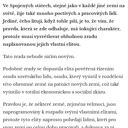
Ve Spojených státech, stejně jako v každé jiné zemi na
světě, žije také mnoho poctivých a pracovitých lidí.
Jediné, čeho lituji, když tohle píši, je to, že vím, že
pravda, která se zde odhaluje, má šokující charakter,
protože musí vysvětlovat obludnou zradu
naplánovanou jejich vlastní elitou.
Tato zrada nebude ničím novým.
Podobné zrady se dopustila elita pověřená řízením
osudu sovětského lidu, osudu, který vyústil v rozdělení
této ohromné země na patnáct nových zemí, což také
vyústilo v totální ekonomickou a sociální zkázu.
Pravdou je, že některé země, zejména velmoci, jsou
naprogramovány k rozpadu svými vlastními elitami,
protože tyto elity naprosto pohrdají lidmi, kteří pro
svou zemi po celou dobu pracovali, a dokonce za ni