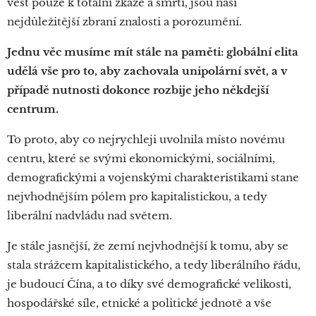
vést pouze k totální zkáze a smrti, jsou naší
nejdůležitější zbraní znalosti a porozumění.
Jednu věc musíme mít stále na paměti:
globální elita
udělá vše pro to, aby zachovala unipolární svět, a v
případě nutnosti dokonce rozbije jeho někdejší
centrum.
To proto, aby co nejrychleji uvolnila místo novému
centru, které se svými ekonomickými, sociálními,
demografickými a vojenskými charakteristikami stane
nejvhodnějším pólem pro kapitalistickou, a tedy
liberální nadvládu nad světem.
Je stále jasnější, že zemí nejvhodnější k tomu, aby se
stala strážcem kapitalistického, a tedy liberálního řádu,
je budoucí Čína, a to díky své demografické velikosti,
hospodářské síle, etnické a politické jednotě a vše