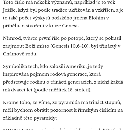
Toto číslo má několik významů, například je to věk
Ježíše, když byl podle tradice ukřižován a vzkříšen, a je
to také počet výskytů božského jména Elohim v
příběhu o stvoření v knize Genesis.
Nimrod, tvůrce první říše po potopě, který se pokusil
zaujmout Boží místo (Genesis 10,6-10), byl třináctý v
Chámově rodu.
Symbolika těch, kdo založili Ameriku, je tedy
inspirována pojmem rodová generace, která
představuje rodinu o třinácti generacích, z nichž každá
má dvacet let (podle měřítek 18. století).
Kromě toho, že víme, že pyramida má třináct stupňů,
měli bychom obrátit pozornost k římským číslicím na
základně této pyramidy: