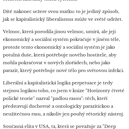
Dítě nakonec sežere svou matku: to je jediný způsob,
jak se kapitalistický liberalismus může ve světě udržet.
Velmoc, která porodila jinou velmoc, umírá, ale její
ekonomický a sociální systém pokračuje v jiném těle,
protože tento ekonomický a sociální systém je jako
potulná duše, která potřebuje nového hostitele, aby
mohla pokračovat v nových zlořádech, nebo jako
parazit, který potřebuje nové tělo pro světovou infekci.
Liberální a kapitalistická logika perpetuace je tedy
stejnou logikou toho, co jsem v knize "Horizonty čtvrté
polické teorie" nazval "padlou rasou": těch, kteří
představují duchovně a ontologicky parazitickou a
neužitečnou rasu, a nikoliv jen pouhý rétorický nástroj.
Současná elita v USA, ta, která se považuje za "Deep