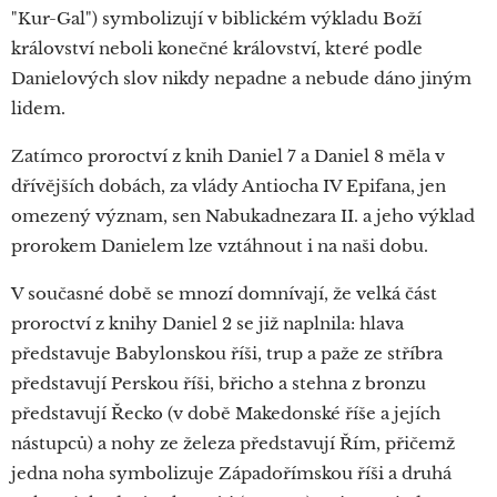
"Kur-Gal") symbolizují v biblickém výkladu Boží
království neboli konečné království, které podle
Danielových slov nikdy nepadne a nebude dáno jiným
lidem.
Zatímco proroctví z knih Daniel 7 a Daniel 8 měla v
dřívějších dobách, za vlády Antiocha IV Epifana, jen
omezený význam, sen Nabukadnezara II. a jeho výklad
prorokem Danielem lze vztáhnout i na naši dobu.
V současné době se mnozí domnívají, že velká část
proroctví z knihy Daniel 2 se již naplnila: hlava
představuje Babylonskou říši, trup a paže ze stříbra
představují Perskou říši, břicho a stehna z bronzu
představují Řecko (v době Makedonské říše a jejích
nástupců) a nohy ze železa představují Řím, přičemž
jedna noha symbolizuje Západořímskou říši a druhá