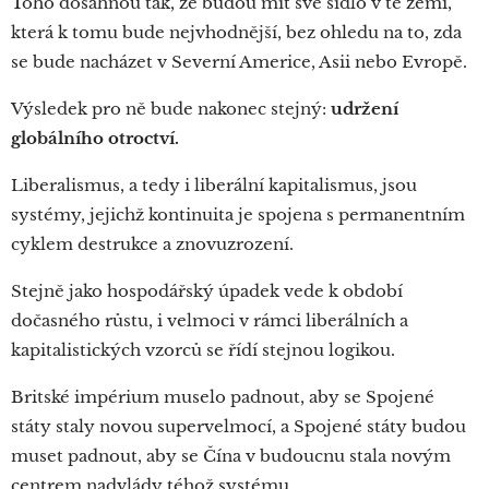
Toho dosáhnou tak, že budou mít své sídlo v té zemi,
která k tomu bude nejvhodnější, bez ohledu na to, zda
se bude nacházet v Severní Americe, Asii nebo Evropě.
Výsledek pro ně bude nakonec stejný:
udržení
globálního otroctví.
Liberalismus, a tedy i liberální kapitalismus, jsou
systémy, jejichž kontinuita je spojena s permanentním
cyklem destrukce a znovuzrození.
Stejně jako hospodářský úpadek vede k období
dočasného růstu, i velmoci v rámci liberálních a
kapitalistických vzorců se řídí stejnou logikou.
Britské impérium muselo padnout, aby se Spojené
státy staly novou supervelmocí, a Spojené státy budou
muset padnout, aby se Čína v budoucnu stala novým
centrem nadvlády téhož systému.