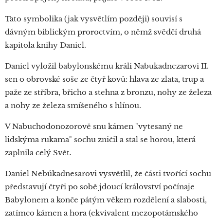
Tato symbolika (jak vysvětlím později) souvisí s
dávným biblickým proroctvím, o němž svědčí druhá
kapitola knihy Daniel.
Daniel vyložil babylonskému králi Nabukadnezarovi II.
sen o obrovské soše ze čtyř kovů: hlava ze zlata, trup a
paže ze stříbra, břicho a stehna z bronzu, nohy ze železa
a nohy ze železa smíšeného s hlínou.
V Nabuchodonozorově snu kámen "vytesaný ne
lidskýma rukama" sochu zničil a stal se horou, která
zaplnila celý Svět.
Daniel Nebúkadnesarovi vysvětlil, že části tvořící sochu
představují čtyři po sobě jdoucí království počínaje
Babylonem a konče pátým věkem rozdělení a slabosti,
zatímco kámen a hora (ekvivalent mezopotámského