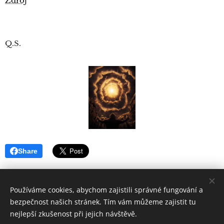
Zdroj
Q.S.
Share
Používáme cookies, abychom zajistili správné fungování a
bezpečnost našich stránek. Tím vám můžeme zajistit tu
nejlepší zkušenost při jejich návštěvě.
Quintus
Sertorius