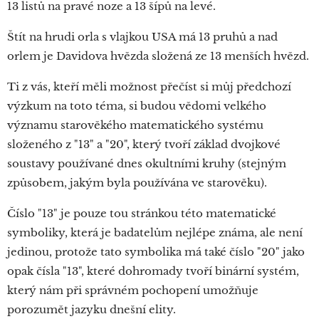
13 listů na pravé noze a 13 šípů na levé.
Štít na hrudi orla s vlajkou USA má 13 pruhů a nad
orlem je Davidova hvězda složená ze 13 menších hvězd.
Ti z vás, kteří měli možnost přečíst si můj předchozí
výzkum na toto téma, si budou vědomi velkého
významu starověkého matematického systému
složeného z "13" a "20", který tvoří základ dvojkové
soustavy používané dnes okultními kruhy (stejným
způsobem, jakým byla používána ve starověku).
Číslo "13" je pouze tou stránkou této matematické
symboliky, která je badatelům nejlépe známa, ale není
jedinou, protože tato symbolika má také číslo "20" jako
opak čísla "13", které dohromady tvoří binární systém,
který nám při správném pochopení umožňuje
porozumět jazyku dnešní elity.