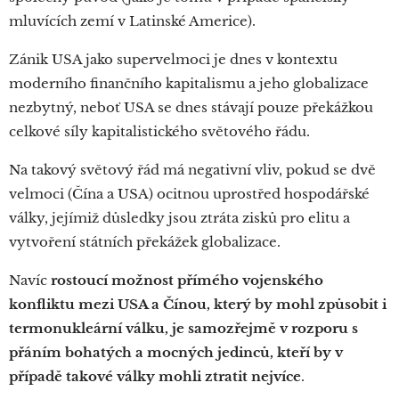
mluvících zemí v Latinské Americe).
Zánik USA jako supervelmoci je dnes v kontextu
moderního finančního kapitalismu a jeho globalizace
nezbytný, neboť USA se dnes stávají pouze překážkou
celkové síly kapitalistického světového řádu.
Na takový světový řád má negativní vliv, pokud se dvě
velmoci (Čína a USA) ocitnou uprostřed hospodářské
války, jejímiž důsledky jsou ztráta zisků pro elitu a
vytvoření státních překážek globalizace.
Navíc
rostoucí možnost přímého vojenského
konfliktu mezi USA a Čínou, který by mohl způsobit i
termonukleární válku, je samozřejmě v rozporu s
přáním bohatých a mocných jedinců, kteří by v
případě takové války mohli ztratit nejvíce
.