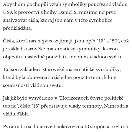
Abychom pochopili vztah symboliky používané vládou
USA k proroctví z knihy Daniel 2, musíme nejprve
analyzovat čísla, která jsou nám v této symbolice
předkládána.
Čísla, která nás nejvíce zajímají, jsou opět "13" a "20", což
je základ starověké matematické symboliky, kterou
objevili a následně použili ti, kdo dnes vládnou světu.
Ta jsou základem starověké matematické symboliky,
která byla objevena a následně použita těmi, kdo v
současnosti vládnou světu.
Jak již bylo vysvětleno v "Horizontech čtvrté politické
teorie", číslo "13" představuje vlády temnoty, Nimroda a
vládu ďábla.
Pyramida na dolarové bankovce má 13 stupňů a orel má