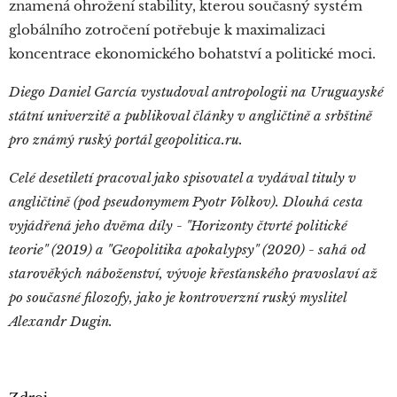
znamená ohrožení stability, kterou současný systém
globálního zotročení potřebuje k maximalizaci
koncentrace ekonomického bohatství a politické moci.
Diego Daniel García vystudoval antropologii na Uruguayské
státní univerzitě a publikoval články v angličtině a srbštině
pro známý ruský portál geopolitica.ru.
Celé desetiletí pracoval jako spisovatel a vydával tituly v
angličtině (pod pseudonymem Pyotr Volkov). Dlouhá cesta
vyjádřená jeho dvěma díly - "Horizonty čtvrté politické
teorie" (2019) a "Geopolitika apokalypsy" (2020) - sahá od
starověkých náboženství, vývoje křesťanského pravoslaví až
po současné filozofy, jako je kontroverzní ruský myslitel
Alexandr Dugin.