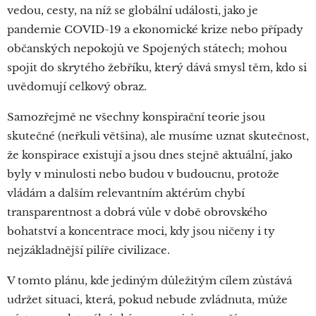
vedou, cesty, na níž se globální události, jako je
pandemie COVID-19 a ekonomické krize nebo případy
občanských nepokojů ve Spojených státech; mohou
spojit do skrytého žebříku, který dává smysl těm, kdo si
uvědomují celkový obraz.
Samozřejmě ne všechny konspirační teorie jsou
skutečné (neřkuli většina), ale musíme uznat skutečnost,
že konspirace existují a jsou dnes stejně aktuální, jako
byly v minulosti nebo budou v budoucnu, protože
vládám a dalším relevantním aktérům chybí
transparentnost a dobrá vůle v době obrovského
bohatství a koncentrace moci, kdy jsou ničeny i ty
nejzákladnější pilíře civilizace.
V tomto plánu, kde jediným důležitým cílem zůstává
udržet situaci, která, pokud nebude zvládnuta, může