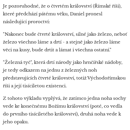
Je pozoruhodné, že o čtvrtém království (Římské říši),
které předchází pátému věku, Daniel pronesl
následující proroctví:
"Nakonec bude čtvrté království, silné jako železo, neboť
železo všechno láme a drtí - a stejně jako železo láme
věci na kusy, bude drtit a lámat i všechna ostatní."
"Železná tyč", která drtí národy jako hrnčířské nádoby,
je tedy odkazem na jednu z železných noh
představujících čtvrté království, totiž Východořímskou
říši a její tisíciletou existenci.
Z tohoto výkladu vyplývá, že zatímco jedna noha sochy
vede ke konečnému Božímu království (poté, co vedla
do prvního tisíciletého království), druhá noha vede k
jeho opaku.