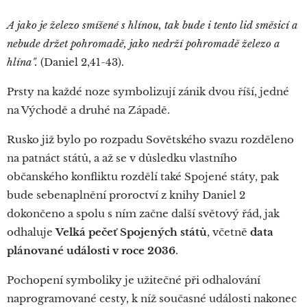
A jako je železo smíšené s hlínou, tak bude i tento lid směsicí a
nebude držet pohromadě, jako nedrží pohromadě železo a
hlína".
(Daniel 2,41-43).
Prsty na každé noze symbolizují zánik dvou říší, jedné
na Východě a druhé na Západě.
Rusko již bylo po rozpadu Sovětského svazu rozděleno
na patnáct států, a až se v důsledku vlastního
občanského konfliktu rozdělí také Spojené státy, pak
bude sebenaplnění proroctví z knihy Daniel 2
dokončeno a spolu s ním začne další světový řád, jak
odhaluje
Velká pečeť Spojených států
, včetně
data
plánované události v roce 2036
.
Pochopení symboliky je užitečné při odhalování
naprogramované cesty, k níž současné události nakonec