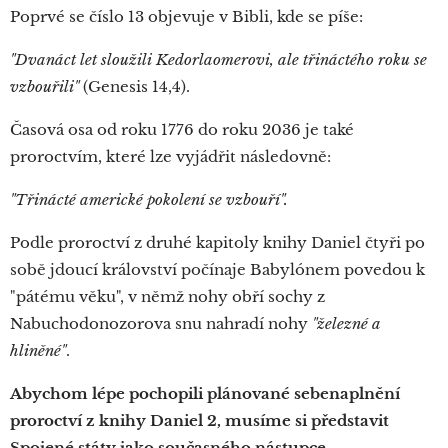
Poprvé se číslo 13 objevuje v Bibli, kde se píše:
"Dvanáct let sloužili Kedorlaomerovi, ale třináctého roku se
vzbouřili"
(Genesis 14,4).
Časová osa od roku 1776 do roku 2036 je také
proroctvím, které lze vyjádřit následovně:
"Třinácté americké pokolení se vzbouří".
Podle proroctví z druhé kapitoly knihy Daniel čtyři po
sobě jdoucí království počínaje Babylónem povedou k
"pátému věku", v němž nohy obří sochy z
Nabuchodonozorova snu nahradí nohy
"železné a
hliněné"
.
Abychom lépe pochopili plánované sebenaplnění
proroctví z knihy Daniel 2, musíme si představit
Spojené státy jako současného nástupce