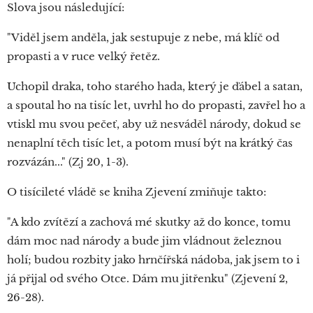
Slova jsou následující:
"Viděl jsem anděla, jak sestupuje z nebe, má klíč od
propasti a v ruce velký řetěz.
Uchopil draka, toho starého hada, který je ďábel a satan,
a spoutal ho na tisíc let, uvrhl ho do propasti, zavřel ho a
vtiskl mu svou pečeť, aby už nesváděl národy, dokud se
nenaplní těch tisíc let, a potom musí být na krátký čas
rozvázán..." (Zj 20, 1-3).
O tisícileté vládě se kniha Zjevení zmiňuje takto:
"A kdo zvítězí a zachová mé skutky až do konce, tomu
dám moc nad národy a bude jim vládnout železnou
holí; budou rozbity jako hrnčířská nádoba, jak jsem to i
já přijal od svého Otce. Dám mu jitřenku" (Zjevení 2,
26-28).