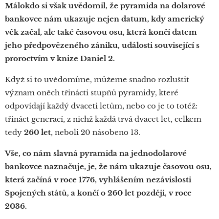
Málokdo si však uvědomil, že pyramida na dolarové
bankovce nám ukazuje nejen datum, kdy americký
věk začal, ale také časovou osu, která končí datem
jeho předpovězeného zániku, události související s
proroctvím v knize Daniel 2.
Když si to uvědomíme, můžeme snadno rozluštit
význam oněch třinácti stupňů pyramidy, které
odpovídají každý dvaceti letům, nebo co je to totéž:
třináct generací, z nichž každá trvá dvacet let, celkem
tedy
260 let
, neboli 20 násobeno 13.
Vše, co nám slavná pyramida na jednodolarové
bankovce naznačuje, je, že nám ukazuje časovou osu,
která začíná v roce 1776, vyhlášením nezávislosti
Spojených států, a končí o 260 let později, v roce
2036.