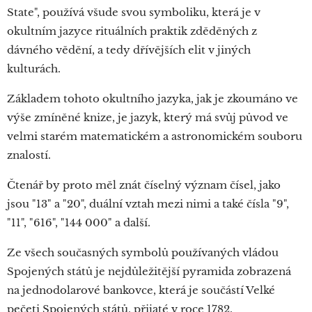
State", používá všude svou symboliku, která je v
okultním jazyce rituálních praktik zděděných z
dávného vědění, a tedy dřívějších elit v jiných
kulturách.
Základem tohoto okultního jazyka, jak je zkoumáno ve
výše zmíněné knize, je jazyk, který má svůj původ ve
velmi starém matematickém a astronomickém souboru
znalostí.
Čtenář by proto měl znát číselný význam čísel, jako
jsou "13" a "20", duální vztah mezi nimi a také čísla "9",
"11", "616", "144 000" a další.
Ze všech současných symbolů používaných vládou
Spojených států je nejdůležitější pyramida zobrazená
na jednodolarové bankovce, která je součástí Velké
pečeti Spojených států, přijaté v roce 1782.