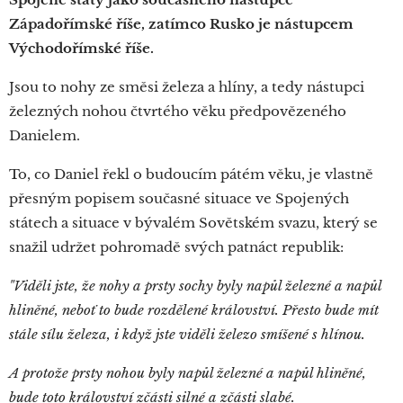
Západořímské říše, zatímco Rusko je nástupcem
Východořímské říše.
Jsou to nohy ze směsi železa a hlíny, a tedy nástupci
železných nohou čtvrtého věku předpovězeného
Danielem.
To, co Daniel řekl o budoucím pátém věku, je vlastně
přesným popisem současné situace ve Spojených
státech a situace v bývalém Sovětském svazu, který se
snažil udržet pohromadě svých patnáct republik:
"Viděli jste, že nohy a prsty sochy byly napůl železné a napůl
hliněné, neboť to bude rozdělené království. Přesto bude mít
stále sílu železa, i když jste viděli železo smíšené s hlínou.
A protože prsty nohou byly napůl železné a napůl hliněné,
bude toto království zčásti silné a zčásti slabé.