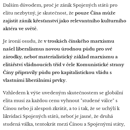
Dalším důvodem, proč je zánik Spojených států pro
elitu nezbytný, je skutečnost, že
pouze Čína může
zajistit zánik křesťanství jako relevantního kulturního
aktéra ve světě
.
Je ironií osudu, že
v troskách čínského marxismu
našel liberalismus novou úrodnou půdu pro své
zárodky, neboť materialistický základ marxismu a
elitářství vládnoucích tříd v čele Komunistické strany
Číny připravily půdu pro kapitalistickou vládu s
vlastními liberálními prvky
.
Vzhledem k výše uvedeným skutečnostem se globální
elita musí za každou cenu vyhnout "studené válce" s
Čínou nebo ji alespoň zkrátit, a to i tak, že se uchýlí k
likvidaci Spojených států, neboť je jasné, že druhá
studená válka, tentokrát mezi Čínou a Spojenými státy,