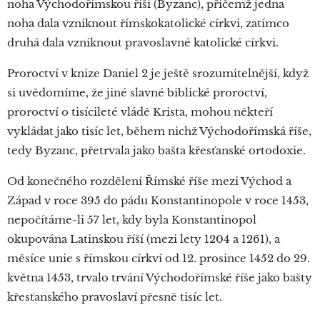
noha Východořímskou říši (Byzanc), přičemž jedna
noha dala vzniknout římskokatolické církvi, zatímco
druhá dala vzniknout pravoslavné katolické církvi.
Proroctví v knize Daniel 2 je ještě srozumitelnější, když
si uvědomíme, že jiné slavné biblické proroctví,
proroctví o tisícileté vládě Krista, mohou někteří
vykládat jako tisíc let, během nichž Východořímská říše,
tedy Byzanc, přetrvala jako bašta křesťanské ortodoxie.
Od konečného rozdělení Římské říše mezi Východ a
Západ v roce 395 do pádu Konstantinopole v roce 1453,
nepočítáme-li 57 let, kdy byla Konstantinopol
okupována Latinskou říší (mezi lety 1204 a 1261), a
měsíce unie s římskou církví od 12. prosince 1452 do 29.
května 1453, trvalo trvání Východořímské říše jako bašty
křesťanského pravoslaví přesně tisíc let.