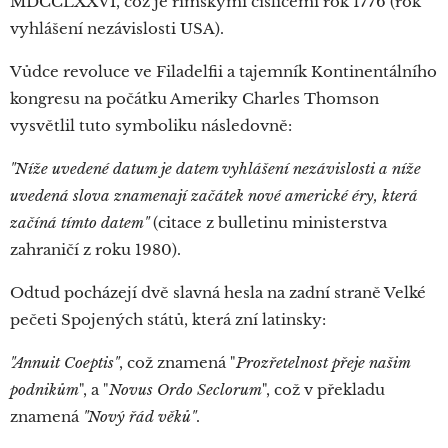
MDCCLXXVI, což je římskými číslicemi rok 1776 (rok
vyhlášení nezávislosti USA).
Vůdce revoluce ve Filadelfii a tajemník Kontinentálního
kongresu na počátku Ameriky Charles Thomson
vysvětlil tuto symboliku následovně:
"Níže uvedené datum je datem vyhlášení nezávislosti a níže
uvedená slova znamenají začátek nové americké éry, která
začíná tímto datem"
(citace z bulletinu ministerstva
zahraničí z roku 1980).
Odtud pocházejí dvě slavná hesla na zadní straně Velké
pečeti Spojených států, která zní latinsky:
"Annuit Coeptis"
, což znamená "
Prozřetelnost přeje našim
podnikům
", a "
Novus Ordo Seclorum
", což v překladu
znamená
"Nový řád věků"
.