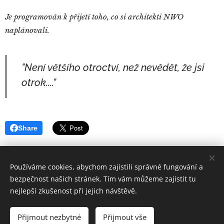
Je programován k přijetí toho, co si architekti NWO
naplánovali.
"Není většího otroctví, než nevědět, že jsi
otrok...."
Share
Používáme cookies, abychom zajistili správné fungování a
bezpečnost našich stránek. Tím vám můžeme zajistit tu
nejlepší zkušenost při jejich návštěvě.
Quintus
Sertorius
Všechna práva vyhrazena 2019
Přijmout nezbytné
Přijmout vše