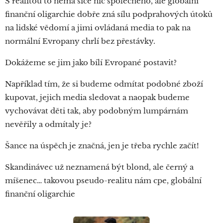
S realitou to nemá sice nic společného, ale globální
finanční oligarchie dobře zná sílu podprahových útoků
na lidské vědomí a jimi ovládaná media to pak na
normální Evropany chrlí bez přestávky.
Dokážeme se jim jako bílí Evropané postavit?
Například tím, že si budeme odmítat podobné zboží
kupovat, jejich media sledovat a naopak budeme
vychovávat děti tak, aby podobným lumpárnám
nevěřily a odmítaly je?
Šance na úspěch je značná, jen je třeba rychle začít!
Skandinávec už neznamená být blond, ale černý a
míšenec… takovou pseudo-realitu nám cpe, globální
finanční oligarchie