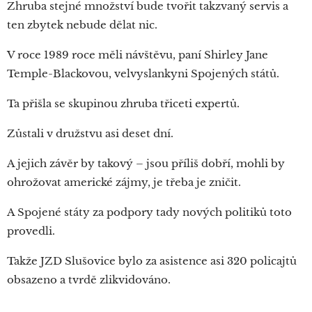
Zhruba stejné množství bude tvořit takzvaný servis a
ten zbytek nebude dělat nic.
V roce 1989 roce měli návštěvu, paní Shirley Jane
Temple-Blackovou, velvyslankyni Spojených států.
Ta přišla se skupinou zhruba třiceti expertů.
Zůstali v družstvu asi deset dní.
A jejich závěr by takový – jsou příliš dobří, mohli by
ohrožovat americké zájmy, je třeba je zničit.
A Spojené státy za podpory tady nových politiků toto
provedli.
Takže JZD Slušovice bylo za asistence asi 320 policajtů
obsazeno a tvrdě zlikvidováno.