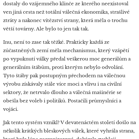
dostaly do vzájemného klinče ze kterého neexistoval
ven jiná cesta než totální válečná ekonomika, strašlivé
ztráty a nakonec vítězství strany, která měla o trochu
větší továrny. Ale bylo to jen tak tak.
Inu, není to zase tak těžké. Prakticky každá ze
zúčastněných zemí měla mechanismus, který vzápětí
po vypuknutí války předal veškerou moc generálům a
generálním štábům, proti kterým nebylo odvolání.
Tyto štáby pak postupným přechodem na válečnou
výrobu získávaly stále více moci a vlivu i na civilní
sektory, že netrvalo dlouho a válečná mašinérie se
obešla bez voleb i politiků. Postačili průmyslníci a
vojáci.
Jak tento systém vznikl? V devatenáctém století došlo na
několik krátkých bleskových válek, které vyhrála strana,