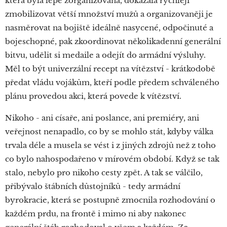
která byla lépe zorganizovaná, dokázala rychleji
zmobilizovat větší množství mužů a organizovaněji je
nasměrovat na bojiště ideálně nasycené, odpočinuté a
bojeschopné, pak zkoordinovat několikadenní generální
bitvu, udělit si medaile a odejít do armádní výsluhy.
Měl to být univerzální recept na vítězství - krátkodobě
předat vládu vojákům, kteří podle předem schváleného
plánu provedou akci, která povede k vítězství.
Nikoho - ani císaře, ani poslance, ani premiéry, ani
veřejnost nenapadlo, co by se mohlo stát, kdyby válka
trvala déle a musela se vést i z jiných zdrojů než z toho
co bylo nahospodařeno v mírovém období. Když se tak
stalo, nebylo pro nikoho cesty zpět. A tak se válčilo,
přibývalo štábních důstojníků - tedy armádní
byrokracie, která se postupně zmocnila rozhodování o
každém prdu, na frontě i mimo ni aby nakonec