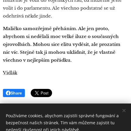
můžeme je volit do vojenských rad, ba můžeme ještě
volit i do parlamentu. Ale všechno podstatné se už
odehrává někde jinde.
Maličko samozřejmě přeháním. Ale jen proto,
abychom si nedělali moc velké iluze o současných
ojrovolbách. Mohou sice elitu vyděsit, ale prozatím
nic víc. Stejně tak ji mohou uklidnit, že je vlastně
všechno v nejlepším pořádku.
Vidlák
Share
Používáme cookies, abychom zajistili správné fungování a
bezpečnost našich stránek. Tím vám můžeme zajistit tu
nejlepší zkušenost při jejich návštěvě.
Quintus
Sertorius