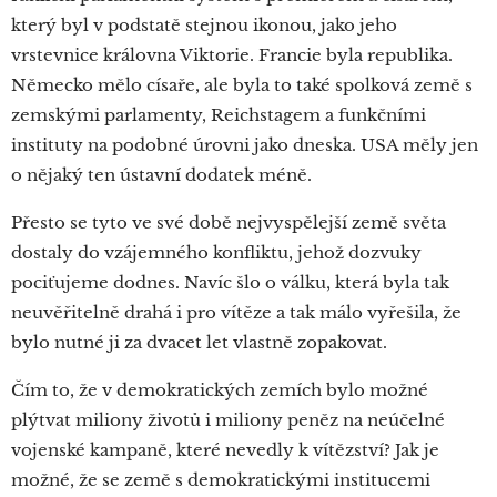
který byl v podstatě stejnou ikonou, jako jeho
vrstevnice královna Viktorie. Francie byla republika.
Německo mělo císaře, ale byla to také spolková země s
zemskými parlamenty, Reichstagem a funkčními
instituty na podobné úrovni jako dneska. USA měly jen
o nějaký ten ústavní dodatek méně.
Přesto se tyto ve své době nejvyspělejší země světa
dostaly do vzájemného konfliktu, jehož dozvuky
pociťujeme dodnes. Navíc šlo o válku, která byla tak
neuvěřitelně drahá i pro vítěze a tak málo vyřešila, že
bylo nutné ji za dvacet let vlastně zopakovat.
Čím to, že v demokratických zemích bylo možné
plýtvat miliony životů i miliony peněz na neúčelné
vojenské kampaně, které nevedly k vítězství? Jak je
možné, že se země s demokratickými institucemi