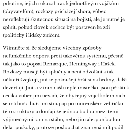
prkotině, jejich ruka sahá až k jednotlivým vojákům
(obyvatelům), rozkazy přicházejí shora, vůbec
nereflektují skutečnou situaci na bojišti, ale je nutné je
splnit, pokud člověk nechce být postaven ke zdi
(politicky i lidsky zničen).
Všimněte si, že sledujeme všechny způsoby
nefunkčního odporu proti takovému systému, přesně
tak jako to popsal Remarque, Hemingway i Hašek.
Rozkazy musejí být splněny a není odvolání a tak
někteří švejkují, jiní se pokoušejí hrát si na hrdiny, další
dezertují. Jiní si v tom našli teplé místečko, jsou přisáti k
cecíku vůbec jim nevadí, že obyčejný vojcl kolem nich
se má hůř a hůř. Jiní stoupají po mocenském žebříčku
této struktury a doufají že jednou budou mezi těmi
výjimečnými tam na štábu, nebo jim alespoň budou
dělat poskoky, protože poslouchat znamená mít podíl