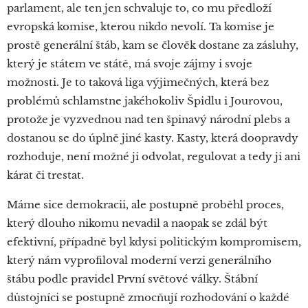
parlament, ale ten jen schvaluje to, co mu předloží
evropská komise, kterou nikdo nevolí. Ta komise je
prostě generální štáb, kam se člověk dostane za zásluhy,
který je státem ve státě, má svoje zájmy i svoje
možnosti. Je to taková liga výjimečných, která bez
problémů schlamstne jakéhokoliv Špidlu i Jourovou,
protože je vyzvednou nad ten špinavý národní plebs a
dostanou se do úplně jiné kasty. Kasty, která doopravdy
rozhoduje, není možné ji odvolat, regulovat a tedy ji ani
kárat či trestat.
Máme sice demokracii, ale postupně proběhl proces,
který dlouho nikomu nevadil a naopak se zdál být
efektivní, případně byl kdysi politickým kompromisem,
který nám vyprofiloval moderní verzi generálního
štábu podle pravidel První světové války. Štábní
důstojníci se postupně zmocňují rozhodování o každé