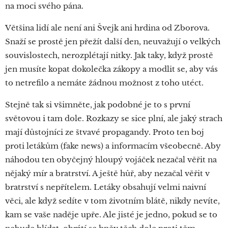
na moci svého pána.
Většina lidí ale není ani Švejk ani hrdina od Zborova.
Snaží se prostě jen přežít další den, neuvažují o velkých
souvislostech, nerozplétají nitky. Jak taky, když prostě
jen musíte kopat dokolečka zákopy a modlit se, aby vás
to netrefilo a nemáte žádnou možnost z toho utéct.
Stejně tak si všimněte, jak podobné je to s první
světovou i tam dole. Rozkazy se sice plní, ale jaký strach
mají důstojníci ze štvavé propagandy. Proto ten boj
proti letákům (fake news) a informacím všeobecně. Aby
náhodou ten obyčejný hloupý vojáček nezačal věřit na
nějaký mír a bratrství. A ještě hůř, aby nezačal věřit v
bratrství s nepřítelem. Letáky obsahují velmi naivní
věci, ale když sedíte v tom životním blátě, nikdy nevíte,
kam se vaše naděje upře. Ale jisté je jedno, pokud se to