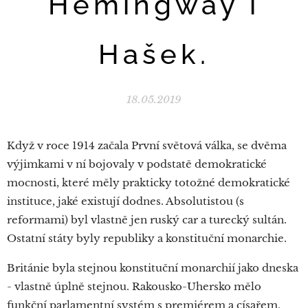
Hemingway i
Hašek.
18.05.2019
Když v roce 1914 začala První světová válka, se dvěma
výjimkami v ní bojovaly v podstatě demokratické
mocnosti, které měly prakticky totožné demokratické
instituce, jaké existují dodnes. Absolutistou (s
reformami) byl vlastně jen ruský car a turecký sultán.
Ostatní státy byly republiky a konstituční monarchie.
Británie byla stejnou konstituční monarchií jako dneska
- vlastně úplně stejnou. Rakousko-Uhersko mělo
funkční parlamentní systém s premiérem a císařem,