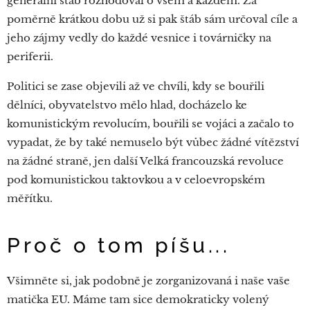
generální štáb rozhodoval o všem a každém. Za
poměrně krátkou dobu už si pak štáb sám určoval cíle a
jeho zájmy vedly do každé vesnice i továrničky na
periferii.
Politici se zase objevili až ve chvíli, kdy se bouřili
dělníci, obyvatelstvo mělo hlad, docházelo ke
komunistickým revolucím, bouřili se vojáci a začalo to
vypadat, že by také nemuselo být vůbec žádné vítězství
na žádné straně, jen další Velká francouzská revoluce
pod komunistickou taktovkou a v celoevropském
měřítku.
Proč o tom píšu...
Všimněte si, jak podobně je zorganizovaná i naše vaše
matička EU. Máme tam sice demokraticky volený