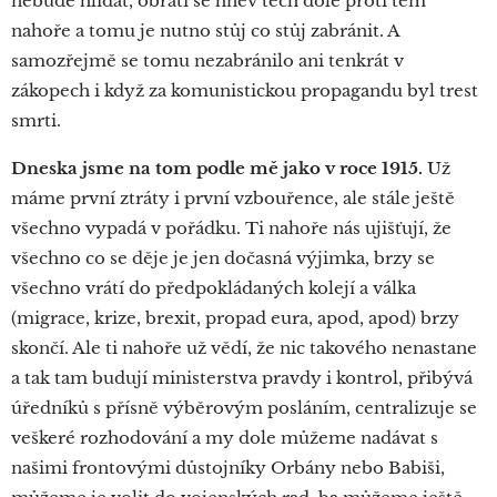
nebude hlídat, obrátí se hněv těch dole proti těm
nahoře a tomu je nutno stůj co stůj zabránit. A
samozřejmě se tomu nezabránilo ani tenkrát v
zákopech i když za komunistickou propagandu byl trest
smrti.
Dneska jsme na tom podle mě jako v roce 1915.
Už
máme první ztráty i první vzbouřence, ale stále ještě
všechno vypadá v pořádku. Ti nahoře nás ujišťují, že
všechno co se děje je jen dočasná výjimka, brzy se
všechno vrátí do předpokládaných kolejí a válka
(migrace, krize, brexit, propad eura, apod, apod) brzy
skončí. Ale ti nahoře už vědí, že nic takového nenastane
a tak tam budují ministerstva pravdy i kontrol, přibývá
úředníků s přísně výběrovým posláním, centralizuje se
veškeré rozhodování a my dole můžeme nadávat s
našimi frontovými důstojníky Orbány nebo Babiši,