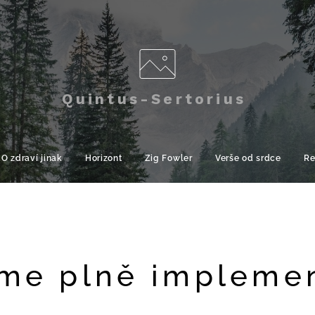
Quintus-Sertorius
O zdraví jinak
Horizont
Zig Fowler
Verše od srdce
Re
me plně impleme