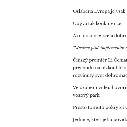
Oslabená Evropa je však
Ubývá tak konkurence.
A to dokonce zcela dobr
"Musíme plně implementova
Čínský premiér Li Čchi
přechodu na nízkouhlíko
rozvinutý svět dohromad
Ve druhém videu hovoř
vozový park.
Přesto tomuto pokrytci vě
Jedince, kteří jeho povíd