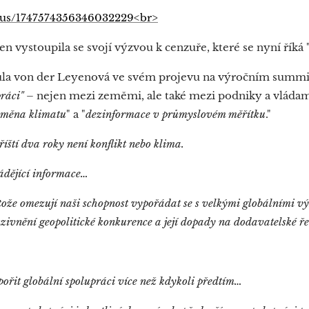
tatus/1747574356346032229<br>
 vystoupila se svojí výzvou k cenzuře, které se nyní říká 
ula von der Leyenová ve svém projevu na výročním summ
ráci"
– nejen mezi zeměmi, ale také mezi podniky a vládam
měna klimatu
" a "
dezinformace v průmyslovém měřítku
."
íští dva roky není konflikt nebo klima.
ádějící informace…
tože omezují naši schopnost vypořádat se s velkými globálními v
ivnění geopolitické konkurence a její dopady na dodavatelské řet
dpořit globální spolupráci více než kdykoli předtím…