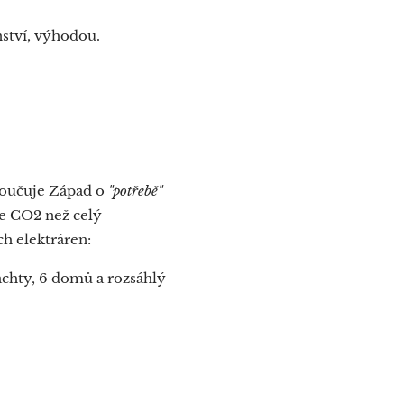
nství, výhodou.
poučuje Západ o
"potřebě"
ce CO2 než celý
h elektráren:
jachty, 6 domů a rozsáhlý