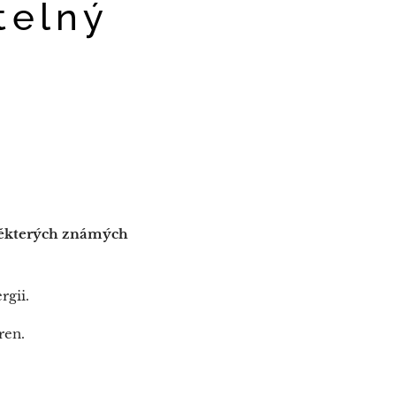
telný
 některých známých
rgii.
áren.