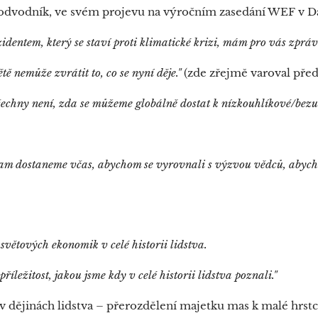
podvodník, ve svém projevu na výročním zasedání WEF v D
zidentem, který se staví proti klimatické krizi, mám pro vás zprá
tě nemůže zvrátit to, co se nyní děje."
(zde zřejmě varoval př
šechny není, zda se můžeme globálně dostat k nízkouhlíkové/bez
 tam dostaneme včas, abychom se vyrovnali s výzvou vědců, abyc
 světových ekonomik v celé historii lidstva.
příležitost, jakou jsme kdy v celé historii lidstva poznali."
a v dějinách lidstva – přerozdělení majetku mas k malé hrst