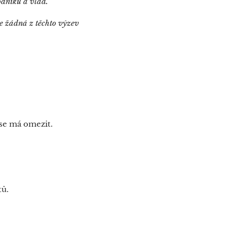
podniků a vlád.
že žádná z těchto výzev
se má omezit.
tů.