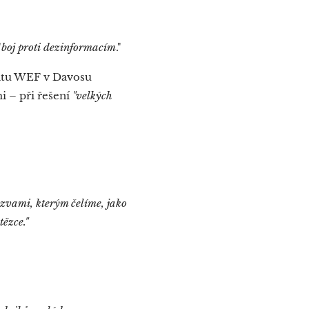
"
boj proti dezinformacím
."
itu WEF v Davosu
i – při řešení
"velkých
ýzvami, kterým čelíme, jako
ězce."