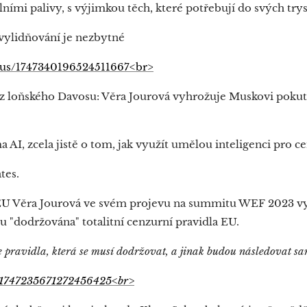
ními palivy, s výjimkou těch, které potřebují do svých try
 vylidňování je nezbytné
tatus/1747340196524511667<br>
 z loňského Davosu: Věra Jourová vyhrožuje Muskovi pok
 AI, zcela jistě o tom, jak využít umělou inteligenci pro c
tes.
EU Věra Jourová ve svém projevu na summitu WEF 2023 v
 "dodržována" totalitní cenzurní pravidla EU.
 pravidla, která se musí dodržovat, a jinak budou následovat san
tus/1747235671272456425<br>