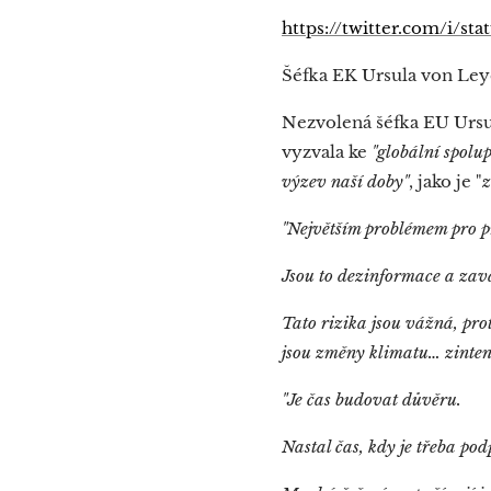
https://twitter.com/i/s
Šéfka EK Ursula von Leyen
Nezvolená šéfka EU Urs
vyzvala ke
"globální spolup
výzev naší doby"
, jako je "
z
"Největším problémem pro př
Jsou to dezinformace a zav
Tato rizika jsou vážná, pro
jsou změny klimatu… zintenz
"Je čas budovat důvěru.
Nastal čas, kdy je třeba po