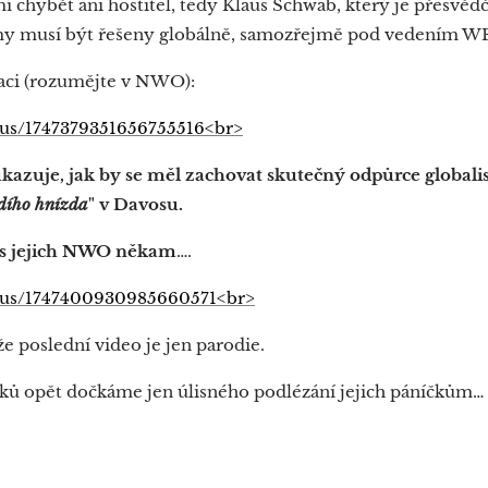
 chybět ani hostitel, tedy Klaus Schwab, který je přesvědč
my musí být řešeny globálně, samozřejmě pod vedením W
zaci (rozumějte v NWO):
tatus/1747379351656755516<br>
ukazuje, jak by se měl zachovat skutečný odpůrce globalis
dího hnízda
" v Davosu.
 i s jejich NWO někam
….
tatus/1747400930985660571<br>
e poslední video je jen parodie.
tiků opět dočkáme jen úlisného podlézání jejich páníčkům…