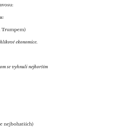
avosu:
vu:
ed Trumpem)
uhlíkové ekonomice.
hom se vyhnuli nejhorším
ce nejbohatších)