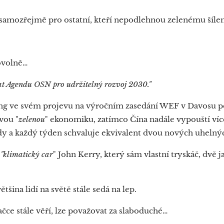
 samozřejmě pro ostatní, kteří nepodlehnou zelenému šíle
ovolně…
t Agendu OSN pro udržitelný rozvoj 2030."
ang ve svém projevu na výročním zasedání WEF v Davosu 
vou "
zelenou
" ekonomiku, zatímco Čína nadále vypouští ví
y a každý týden schvaluje ekvivalent dvou nových uhelnýc
í
"klimatický car
" John Kerry, který sám vlastní tryskáč, dvě 
tšina lidí na světě stále sedá na lep.
ačce stále věří, lze považovat za slaboduché…