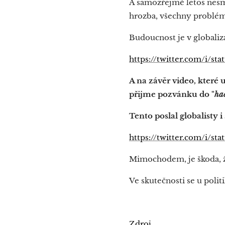
A samozřejmě letos nesmí
hrozba, všechny problé
Budoucnost je v globali
https://twitter.com/i/s
A na závěr video, které 
přijme pozvánku do "
ha
Tento poslal globalisty
https://twitter.com/i/s
Mimochodem, je škoda, ž
Ve skutečnosti se u poli
Zdroj