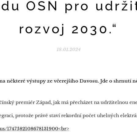
du OSN pro udrži
rozvoj 2030.“
18.01.2024
na některé výstupy ze včerejšího Davosu. Jde o shrnutí
ínský premiér Západ, jak má přecházet na udržitelnou ene
egraci, protože právě staví rekordní počet uhelných elektr
tatus/1747582108678131900<br>