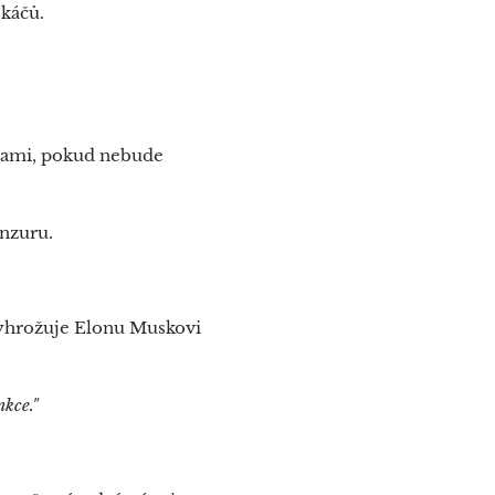
skáčů.
utami, pokud nebude
enzuru.
yhrožuje Elonu Muskovi
kce."