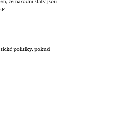
en, že národní státy jsou
EF.
tické politiky, pokud