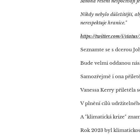
Mnohá řešení nespočívají je
Nikdy nebylo důležitější, a
nerespektuje hranice."
https://twitter.com/i/sta
Seznamte se s dcerou Jo
Bude velmi oddanou násl
Samozřejmě i ona přilet
Vanessa Kerry přiletěla
V plnění cílů udržitelnéh
A "klimatická krize" znam
Rok 2023 byl klimatickou