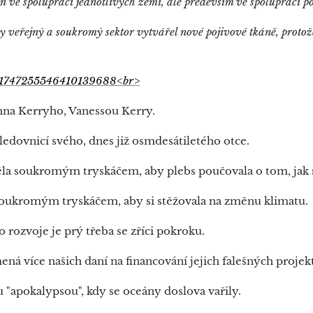
n ve spolupráci jednotlivých zemí, ale především ve spolupráci 
by veřejný a soukromý sektor vytvářel nové pojivové tkáně, proto
tus/1747255546410139688<br>
hna Kerryho, Vanessou Kerry.
edovnicí svého, dnes již osmdesátiletého otce.
ěla soukromým tryskáčem, aby plebs poučovala o tom, jak 
 soukromým tryskáčem, aby si stěžovala na změnu klimatu.
o rozvoje je prý třeba se zříci pokroku.
ená více našich daní na financování jejich falešných projek
 "apokalypsou", kdy se oceány doslova vařily.