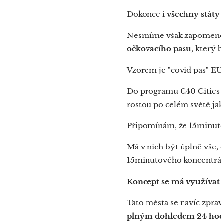
Dokonce i
všechny státy
Nesmíme však zapomenou
očkovacího pasu
, který
Vzorem je "covid pas" EU
Do programu C40 Cities 
rostou po celém světě ja
Připomínám, že 15minutov
Má v nich být úplně vše,
15minutového koncentrák
Koncept se má využíva
Tato města se navíc zprav
plným dohledem 24 ho