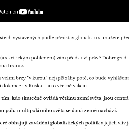
tech vystavených podle představ globalistů si můžete přeč
(a s kritickým pohledem) vám představí právě Dobrograd, k
ezná hranic
.
velmi brzy "v kurzu," nejspíš záhy poté, co bude vyhláše
jí dokonce i v Rusku – a to včetně vakcín.
e
tím, kdo skutečně ovládá většinu zemí světa, jsou centr
ém pólu multipolárního světa se daná země nachází.
které obhajují zavádění globalistických politik
a jejich vliv