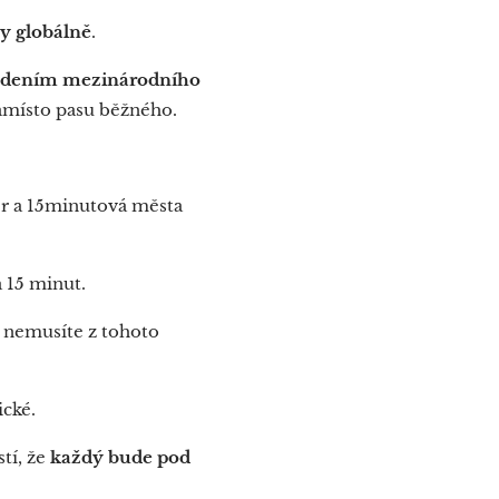
y globálně
.
avedením mezinárodního
namísto pasu běžného.
ér a 15minutová města
a 15 minut.
e nemusíte z tohoto
ické.
stí, že
každý bude pod