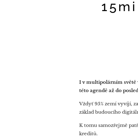
15mi
I v multipolárním světě 
této agendě až do posle
Vždyť 95% zemí vyvíjí, z
základ budoucího digitál
K tomu samozřejmě patří 
kreditů.