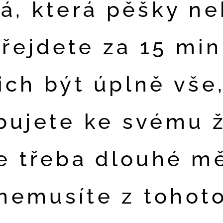
á, která pěšky n
přejdete za 15 min
ich být úplně vše
bujete ke svému ž
e třeba dlouhé m
nemusíte z tohot