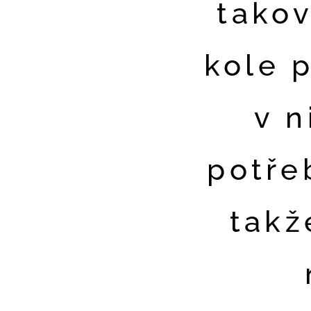
takov
kole 
v n
potře
takž