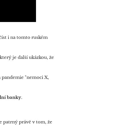
íst i na tomto ruském
terý je další ukázkou, že
na pandemie "nemoci X,
ální banky
.
 je patrný právě v tom, že