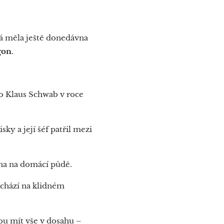
rá měla ještě donedávna
gon
.
co Klaus Schwab v roce
ky a její šéf patřil mezi
éna na domácí půdě.
achází na klidném
dou mít vše v dosahu –