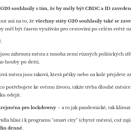
 G20 souhlasily s tím, že by měly být CBDC a ID zaveden
t ani na to, že
všechny státy G20 souhlasily také se z
 by měl být časem využíván pro cestování po celém světě 
.
jsou zahrnuta města z mnoha zemí různých politických sf
ko houby po dešti.
á města jsou taková, která pěšky nebo na kole přejdete z
 co potřebujete ke svému životu, takže třeba dlouhé měsíc
u odejít.
t zejména pro lockdowny
– a to jak pandemické, tak klimat
idla hlásí i k programu "smart city" (chytré město), což zaji
din denně
.