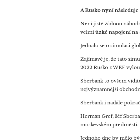
A Rusko nyní následuje i
Není jistě žádnou náhodo
velmi
úzké napojení n
Jednalo se o simulaci gl
Zajímavé je, že tato sim
2022 Rusko z WEF vylouč
Sberbank to ovšem viditel
nejvýznamnější obchodní
Sberbank i nadále pokrač
Herman Gref, šéf Sberban
moskevském předměstí.
Jednoho dne by mělo b