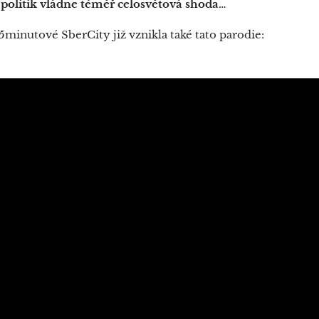
 politik vládne téměř celosvětová shoda
…
inutové SberCity již vznikla také tato parodie: