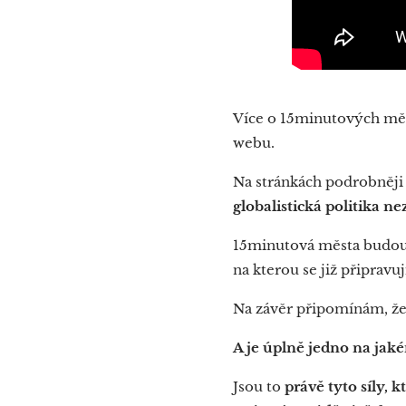
Více o 15minutových měs
webu.
Na stránkách podrobněji 
globalistická politika n
15minutová města budou 
na kterou se již připravu
Na závěr připomínám, ž
A je úplně jedno na jak
Jsou to
právě tyto síly, 