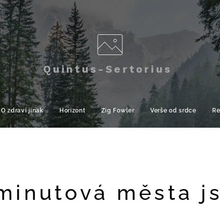
Quintus-Sertorius
O zdraví jinak
Horizont
Zig Fowler
Verše od srdce
Re
minutová města j