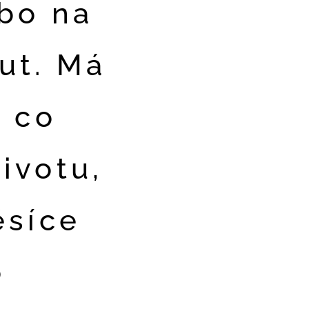
ebo na
ut. Má
, co
ivotu,
ěsíce
o