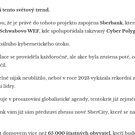
 tento světový trend.
u, že je právě do tohoto projektu zapojena
Sberbank
, kte
a Schwabovo WEF
, kde spolupořádala takzvaný
Cyber ​​Poly
obálního kybernetického útoku.
ulace se prováděla každoročně, ale akce byla zrušena poté, 
il.
ně nijak neublížilo, neboť v roce 2023 vykázala rekordní zis
 lídry.
uje v prosazování globalistické agendy, tentokrát již zejm
k vám již sám představí zbrusu nové SberCity, které se n
ýt domovem více než
65 000 šťastných obyvatel
, kteří bu