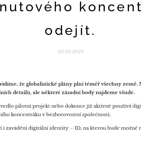
nutového koncen
odejít.
05.02.2024
vidíme, že globalistické plány plní téměř všechny země. 
dních detailů, ale některé zásadní body najdeme všude.
avedlo pilotní projekt nebo dokonce již aktivně používá d
ního koncentráku v bezhotovostní společnosti.
i zavádění digitální identity – ID, na kterou bude možné n