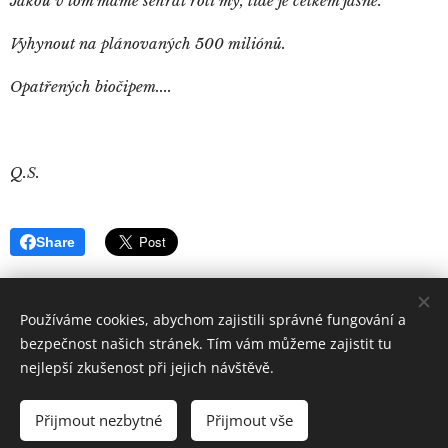
Jakou v tom máme sehrát roli my, lidé je celkem jasné.
Vyhynout na plánovaných 500 miliónů.
Opatřených biočipem....
Q.S.
Share
Používáme cookies, abychom zajistili správné fungování a
bezpečnost našich stránek. Tím vám můžeme zajistit tu
nejlepší zkušenost při jejich návštěvě.
Quintus
Sertorius
Všechna práva vyhrazena 2019
Přijmout nezbytné
Přijmout vše
Vytvořeno službou
Webnode
Cookies