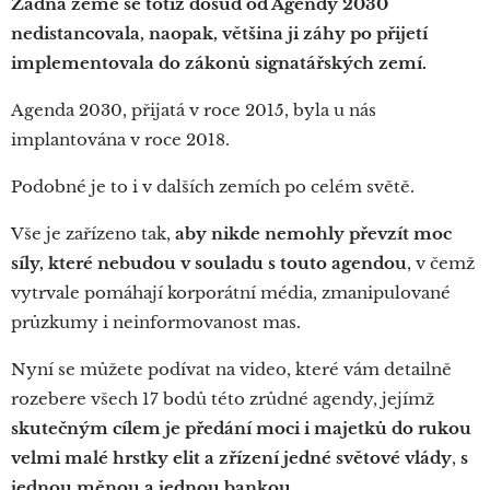
Žádná země se totiž dosud od Agendy 2030
nedistancovala, naopak, většina ji záhy po přijetí
implementovala do zákonů signatářských zemí.
Agenda 2030, přijatá v roce 2015, byla u nás
implantována v roce 2018.
Podobné je to i v dalších zemích po celém světě.
Vše je zařízeno tak,
aby nikde nemohly převzít moc
síly, které nebudou v souladu s touto agendou
, v čemž
vytrvale pomáhají korporátní média, zmanipulované
průzkumy i neinformovanost mas.
Nyní se můžete podívat na video, které vám detailně
rozebere všech 17 bodů této zrůdné agendy, jejímž
skutečným cílem je předání moci i majetků do rukou
velmi malé hrstky elit a zřízení jedné světové vlády
,
s
jednou měnou a jednou bankou.