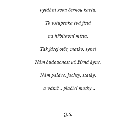
vytáhni svou černou kartu.
To vstupenka tvá jistá
na hřbitovní místa.
Tak jásej otče, matko, syne!
Nám budoucnost už žírná kyne.
Nám paláce, jachty, statky,
a vám?... plačící matky...
Q.S.