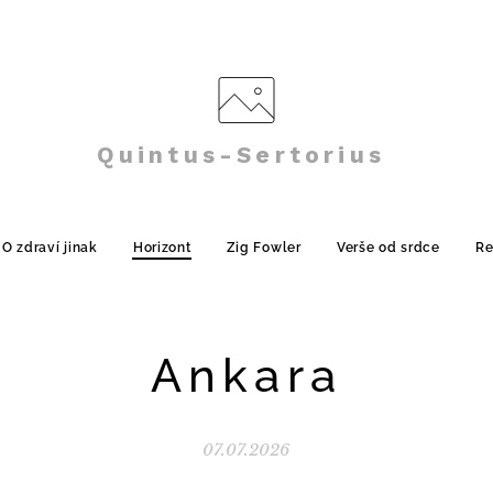
Quintus-Sertorius
O zdraví jinak
Horizont
Zig Fowler
Verše od srdce
Re
Ankara
07.07.2026