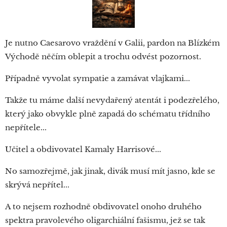
Je nutno Caesarovo vraždění v Galii, pardon na Blízkém
Východě něčím oblepit a trochu odvést pozornost.
Případně vyvolat sympatie a zamávat vlajkami...
Takže tu máme další nevydařený atentát i podezřelého,
který jako obvykle plně zapadá do schématu třídního
nepřítele...
Učitel a obdivovatel Kamaly Harrisové...
No samozřejmě, jak jinak, divák musí mít jasno, kde se
skrývá nepřítel...
A to nejsem rozhodně obdivovatel onoho druhého
spektra pravolevého oligarchiální fašismu, jež se tak