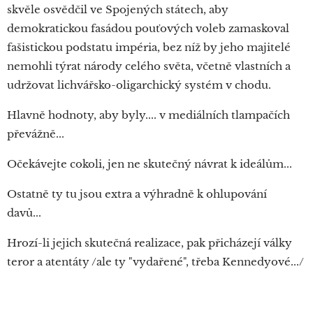
skvěle osvědčil ve Spojených státech, aby
demokratickou fasádou pouťových voleb zamaskoval
fašistickou podstatu impéria, bez níž by jeho majitelé
nemohli týrat národy celého světa, včetně vlastních a
udržovat lichvářsko-oligarchický systém v chodu.
Hlavně hodnoty, aby byly.... v mediálních tlampačích
převážně...
Očekávejte cokoli, jen ne skutečný návrat k ideálům...
Ostatně ty tu jsou extra a výhradně k ohlupování
davů...
Hrozí-li jejich skutečná realizace, pak přicházejí války
teror a atentáty /ale ty "vydařené", třeba Kennedyové.../