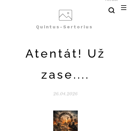
Quintus-Sertorius
Atentát! Už
zase....
26.04.2026