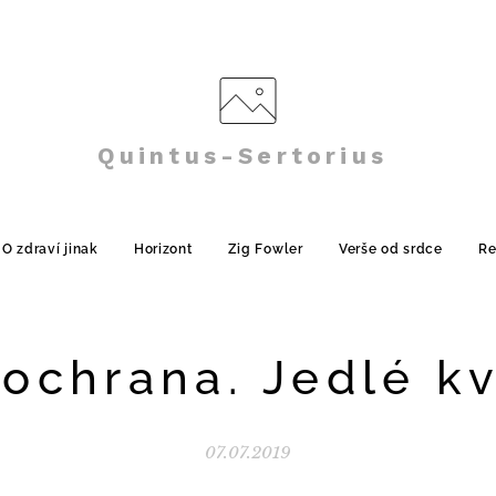
Quintus-Sertorius
O zdraví jinak
Horizont
Zig Fowler
Verše od srdce
Re
 ochrana. Jedlé kv
07.07.2019