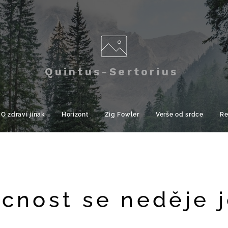
Quintus-Sertorius
O zdraví jinak
Horizont
Zig Fowler
Verše od srdce
Re
cnost se neděje j