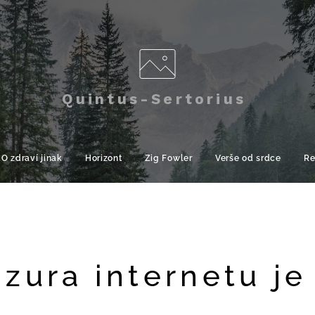
Quintus-Sertorius
O zdraví jinak
Horizont
Zig Fowler
Verše od srdce
Re
zura internetu je