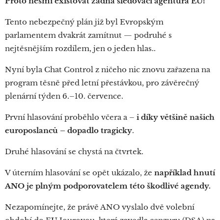
Proto nesmí existovat žádná sledovací agentura EU!
Tento nebezpečný plán již byl Evropským
parlamentem dvakrát zamítnut — podruhé s
nejtěsnějším rozdílem, jen o jeden hlas..
Nyní byla Chat Control z ničeho nic znovu zařazena na
program těsně před letní přestávkou, pro závěrečný
plenární týden 6.–10. července.
První hlasování proběhlo včera a –
i díky většině našich
europoslanců – dopadlo tragicky
.
Druhé hlasování se chystá na čtvrtek.
V úterním hlasování se opět ukázalo, že
například hnutí
ANO je plným podporovatelem této škodlivé agendy.
Nezapomínejte, že právě ANO vyslalo dvě volební