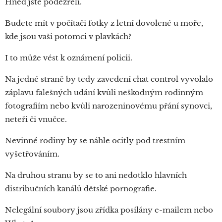
Hned jste podezřelí.
Budete mít v počítači fotky z letní dovolené u moře,
kde jsou vaši potomci v plavkách?
I to může vést k oznámení policii.
Na jedné straně by tedy zavedení chat control vyvolalo
záplavu falešných udání kvůli neškodným rodinným
fotografiím nebo kvůli narozeninovému přání synovci,
neteři či vnučce.
Nevinné rodiny by se náhle ocitly pod trestním
vyšetřováním.
Na druhou stranu by se to ani nedotklo hlavních
distribučních kanálů dětské pornografie.
Nelegální soubory jsou zřídka posílány e-mailem nebo