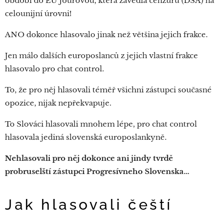
období do EU Jourovou, která zavedla cenzuru (DSA) na
celounijní úrovni!
ANO dokonce hlasovalo jinak než většina jejich frakce.
Jen málo dalších europoslanců z jejich vlastní frakce
hlasovalo pro chat control.
To, že pro něj hlasovali téměř všichni zástupci současné
opozice, nijak nepřekvapuje.
To Slováci hlasovali mnohem lépe, pro chat control
hlasovala jediná slovenská europoslankyně.
Nehlasovali pro něj dokonce ani jindy tvrdě
probruselští zástupci Progresívneho Slovenska…
Jak hlasovali čeští