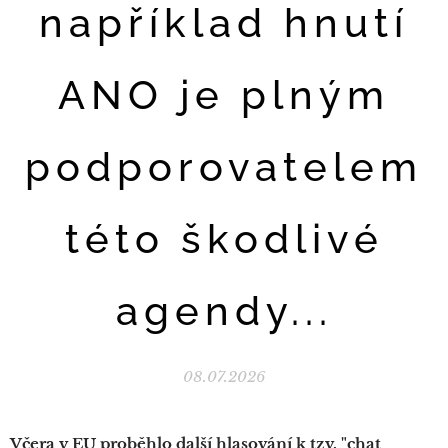
například hnutí
ANO je plným
podporovatelem
této škodlivé
agendy...
08.07.2026
Včera v EU proběhlo další hlasování k tzv. "chat