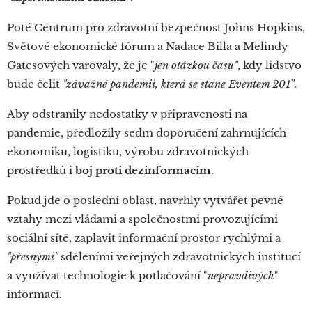
Poté Centrum pro zdravotní bezpečnost Johns Hopkins,
Světové ekonomické fórum a Nadace Billa a Melindy
Gatesových varovaly, že je "
jen otázkou času"
, kdy lidstvo
bude čelit
"závažné pandemii, která se stane Eventem 201"
.
Aby odstranily nedostatky v připravenosti na
pandemie, předložily sedm doporučení zahrnujících
ekonomiku, logistiku, výrobu zdravotnických
prostředků i
boj proti dezinformacím
.
Pokud jde o poslední oblast, navrhly vytvářet pevné
vztahy mezi vládami a společnostmi provozujícími
sociální sítě, zaplavit informační prostor rychlými a
"přesnými"
sděleními veřejných zdravotnických institucí
a využívat technologie k potlačování "
nepravdivých
"
informací.