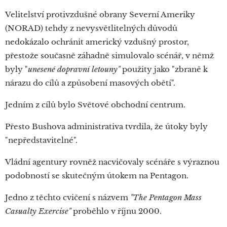
Velitelství protivzdušné obrany Severní Ameriky
(NORAD) tehdy z nevysvětlitelných důvodů
nedokázalo ochránit americký vzdušný prostor,
přestože současně záhadně simulovalo scénář, v němž
byly "
unesené dopravní letouny"
použity jako "zbraně k
nárazu do cílů a způsobení masových obětí".
Jedním z cílů bylo Světové obchodní centrum.
Přesto Bushova administrativa tvrdila, že útoky byly
"nepředstavitelné".
Vládní agentury rovněž nacvičovaly scénáře s výraznou
podobností se skutečným útokem na Pentagon.
Jedno z těchto cvičení s názvem
"The Pentagon Mass
Casualty Exercise"
proběhlo v říjnu 2000.