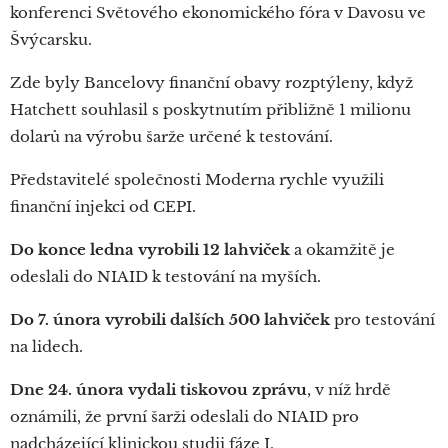
konferenci Světového ekonomického fóra v Davosu ve
Švýcarsku.
Zde byly Bancelovy finanční obavy rozptýleny, když
Hatchett souhlasil s poskytnutím přibližně 1 milionu
dolarů na výrobu šarže určené k testování.
Představitelé společnosti Moderna rychle využili
finanční injekci od CEPI.
Do konce ledna vyrobili 12 lahviček
a okamžitě je
odeslali do NIAID k testování na myších.
Do 7. února vyrobili dalších 500 lahviček
pro testování
na lidech.
Dne 24. února vydali tiskovou zprávu
, v níž hrdě
oznámili, že první šarži odeslali do NIAID pro
nadcházející klinickou studii fáze I.