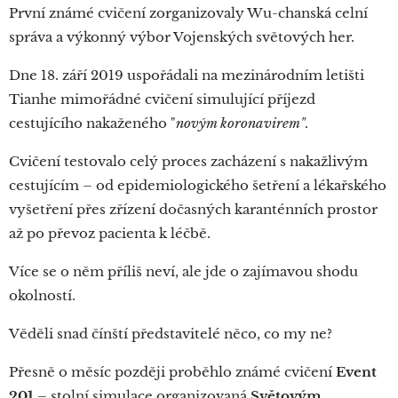
První známé cvičení zorganizovaly Wu-chanská celní
správa a výkonný výbor Vojenských světových her.
Dne 18. září 2019 uspořádali na mezinárodním letišti
Tianhe mimořádné cvičení simulující příjezd
cestujícího nakaženého "
novým koronavirem"
.
Cvičení testovalo celý proces zacházení s nakažlivým
cestujícím – od epidemiologického šetření a lékařského
vyšetření přes zřízení dočasných karanténních prostor
až po převoz pacienta k léčbě.
Více se o něm příliš neví, ale jde o zajímavou shodu
okolností.
Věděli snad čínští představitelé něco, co my ne?
Přesně o měsíc později proběhlo známé cvičení
Event
201
– stolní simulace organizovaná
Světovým