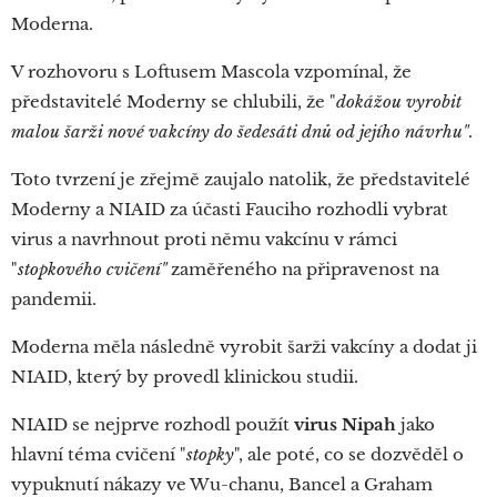
Moderna.
V rozhovoru s Loftusem Mascola vzpomínal, že
představitelé Moderny se chlubili, že "
dokážou vyrobit
malou šarži nové vakcíny do šedesáti dnů od jejího návrhu"
.
Toto tvrzení je zřejmě zaujalo natolik, že představitelé
Moderny a NIAID za účasti Fauciho rozhodli vybrat
virus a navrhnout proti němu vakcínu v rámci
"
stopkového cvičení"
zaměřeného na připravenost na
pandemii.
Moderna měla následně vyrobit šarži vakcíny a dodat ji
NIAID, který by provedl klinickou studii.
NIAID se nejprve rozhodl použít
virus Nipah
jako
hlavní téma cvičení "
stopky
", ale poté, co se dozvěděl o
vypuknutí nákazy ve Wu-chanu, Bancel a Graham