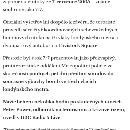
zapomenuté útoky ze
7. července 2005
– známé
souhrnně jako 7/7.
Oficiální vyšetřování dospělo k závěru, že teroristé
provedli sérii čtyř koordinovaných sebevražedných
bombových útoků na tři vlaky londýnského metra a
dvoupatrový autobus na
Tavistock Square
.
Přestože byl útok 7/7 prezentován jako překvapivý,
protiteroristické oddělení Metropolitní policie ve
skutečnosti
pouhých pět dní předtím simulovalo
současné výbuchy bomb ve třech vlacích
londýnského metra
.
Navíc během několika hodin po skutečných útocích
Peter Power, odborník na terorismus a krizové řízení,
uvedl v BBC Radio 5 Live:
"Dnes ráno v půl desáté jsme právě prováděli cvičení pro