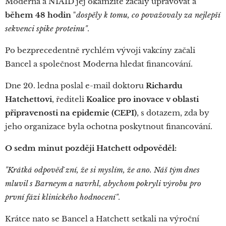
Moderna a NIAID jej okamžitě začaly upravovat a
během 48 hodin
"
dospěly k tomu, co považovaly za nejlepší
sekvenci spike proteinu"
.
Po bezprecedentně rychlém vývoji vakcíny začali
Bancel a společnost Moderna hledat financování.
Dne 20. ledna poslal e-mail doktoru
Richardu
Hatchettovi
, řediteli
Koalice pro inovace v oblasti
připravenosti na epidemie (CEPI)
, s dotazem, zda by
jeho organizace byla ochotna poskytnout financování.
O sedm minut později Hatchett odpověděl:
"Krátká odpověď zní, že si myslím, že ano. Náš tým dnes
mluvil s Barneym a navrhl, abychom pokryli výrobu pro
první fázi klinického hodnocení"
.
Krátce nato se Bancel a Hatchett setkali na výroční