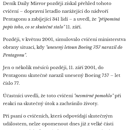
Deník Daily Mirror později získal přehled tohoto
cvičení – dopravní letadlo narážející do nádvoří
Pentagonu a zabíjející 341 lidí – a uvedl, že
"připomíná
popis toho, co se skutečně stalo"
11. září.
Později, v květnu 2001, simulovalo cvičení ministerstva
obrany situaci, kdy
"unesený letoun Boeing 757 narazil do
Pentagonu"
.
Jen o několik měsíců později, 11. září 2001, do
Pentagonu skutečně narazil unesený Boeing 757 – let
číslo 77.
Účastníci uvedli, že toto cvičení
"nesmírně pomohlo"
při
reakci na skutečný útok a zachránilo životy.
Při psaní o cvičeních, která odpovídají skutečným
událostem, nelze opomenout dnes již z velké části