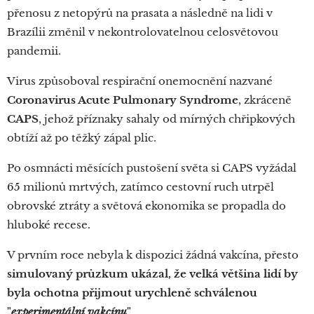
přenosu z netopýrů na prasata a následně na lidi v
Brazílii změnil v nekontrolovatelnou celosvětovou
pandemii.
Virus způsoboval respirační onemocnění nazvané
Coronavirus Acute Pulmonary Syndrome
, zkráceně
CAPS
, jehož příznaky sahaly od mírných chřipkových
obtíží až po těžký zápal plic.
Po osmnácti měsících pustošení světa si CAPS vyžádal
65 milionů mrtvých, zatímco cestovní ruch utrpěl
obrovské ztráty a světová ekonomika se propadla do
hluboké recese.
V prvním roce nebyla k dispozici žádná vakcína, přesto
simulovaný průzkum ukázal, že velká většina lidí by
byla ochotna přijmout urychleně schválenou
"
experimentální vakcínu
"
.