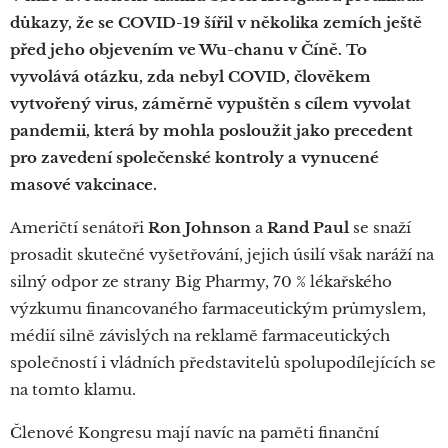
důkazy, že se COVID-19 šířil v několika zemích ještě
před jeho objevením ve Wu-chanu v Číně. To
vyvolává otázku, zda nebyl COVID, člověkem
vytvořený virus, záměrně vypuštěn s cílem vyvolat
pandemii, která by mohla posloužit jako precedent
pro zavedení společenské kontroly a vynucené
masové vakcinace.
Američtí senátoři
Ron Johnson
a
Rand Paul
se snaží
prosadit skutečné vyšetřování, jejich úsilí však naráží na
silný odpor ze strany Big Pharmy, 70 % lékařského
výzkumu financovaného farmaceutickým průmyslem,
médií silně závislých na reklamě farmaceutických
společností i vládních představitelů spolupodílejících se
na tomto klamu.
Členové Kongresu mají navíc na paměti finanční