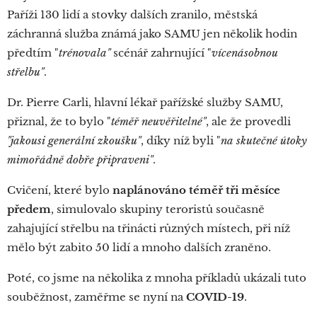
Paříži 130 lidí a stovky dalších zranilo, městská
záchranná služba známá jako SAMU jen několik hodin
předtím "
trénovala"
scénář zahrnující "
vícenásobnou
střelbu"
.
Dr. Pierre Carli, hlavní lékař pařížské služby SAMU,
přiznal, že to bylo "
téměř neuvěřitelné"
, ale že provedli
"jakousi generální zkoušku"
, díky níž byli "
na skutečné útoky
mimořádně dobře připraveni"
.
Cvičení, které bylo
naplánováno téměř tři měsíce
předem
, simulovalo skupiny teroristů současně
zahajující střelbu na třinácti různých místech, při níž
mělo být zabito 50 lidí a mnoho dalších zraněno.
Poté, co jsme na několika z mnoha příkladů ukázali tuto
souběžnost, zaměřme se nyní na
COVID-19
.