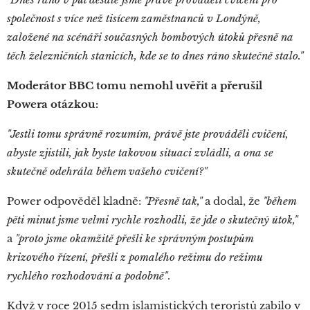
společnost s více než tisícem zaměstnanců v Londýně,
založené na scénáři současných bombových útoků přesně na
těch železničních stanicích, kde se to dnes ráno skutečně stalo."
Moderátor BBC tomu nemohl uvěřit a přerušil
Powera otázkou:
"Jestli tomu správně rozumím, právě jste prováděli cvičení,
abyste zjistili, jak byste takovou situaci zvládli, a ona se
skutečně odehrála během vašeho cvičení?"
Power odpověděl kladně:
"Přesně tak,"
a dodal, že
"během
pěti minut jsme velmi rychle rozhodli, že jde o skutečný útok,"
a
"proto jsme okamžitě přešli ke správným postupům
krizového řízení, přešli z pomalého režimu do režimu
rychlého rozhodování a podobně"
.
Když v roce 2015 sedm islamistických teroristů zabilo v