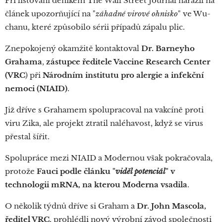
Při listování deníkem The Wall Street Journal narazil na
článek upozorňující na "
záhadné virové ohnisko
" ve Wu-
chanu, které způsobilo sérii případů zápalu plic.
Znepokojený okamžitě kontaktoval
Dr. Barneyho
Grahama
,
zástupce ředitele Vaccine Research Center
(VRC
) při
Národním institutu pro alergie a infekční
nemoci (NIAID)
.
Již dříve s Grahamem spolupracoval na vakcíně proti
viru Zika, ale projekt ztratil naléhavost, když se virus
přestal šířit.
Spolupráce mezi NIAID a Modernou však pokračovala,
protože
Fauci podle článku "
viděl potenciál
" v
technologii mRNA, na kterou Moderna vsadila
.
O několik týdnů dříve si Graham a
Dr. John Mascola,
ředitel VRC
, prohlédli nový výrobní závod společnosti