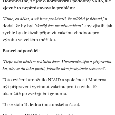
Domníval se, že jde o koronavirus podobný SARS, ale
zjevně to nepředstavovalo problém:
"Víme, co dělat, a už jsme prokázali, že mRNA je účinná,"
a
dodal, že by byl
"skvělý čas provést cvičení"
, aby zjistili, jak
rychle by dokázali připravit vakcínu vhodnou pro
výrobu ve velkém měřítku.
Bancel odpověděl:
"Dejte nám vědět v reálném čase. Upozorním tým a připravím
ho, aby se do toho pustil, jakmile nám poskytnete sekvenci"
.
Toto cvičení umožnilo NIAID a společnosti Moderna
být připraveni vyvinout vakcínu proti covidu-19
okamžitě po zveřejnění genomu.
To se stalo
11. ledna
(bostonského času).