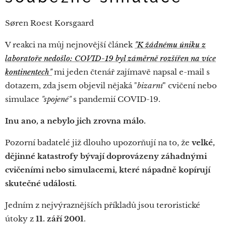
Søren Roest Korsgaard
V reakci na můj nejnovější článek
"K žádnému úniku z
laboratoře nedošlo: COVID-19 byl záměrně rozšířen na více
kontinentech"
mi jeden čtenář zajímavě napsal e-mail s
dotazem, zda jsem objevil nějaká "
bizarní
" cvičení nebo
simulace
"spojené"
s pandemií COVID-19.
Inu ano, a nebylo jich zrovna málo.
Pozorní badatelé již dlouho upozorňují na to, že
velké,
dějinné katastrofy bývají doprovázeny záhadnými
cvičeními nebo simulacemi, které nápadně kopírují
skutečné události
.
Jedním z nejvýraznějších příkladů jsou teroristické
útoky z
11. září 2001
.