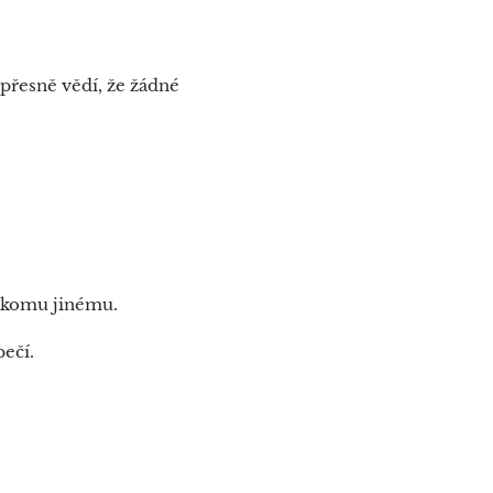
 přesně vědí, že žádné
 někomu jinému.
pečí.