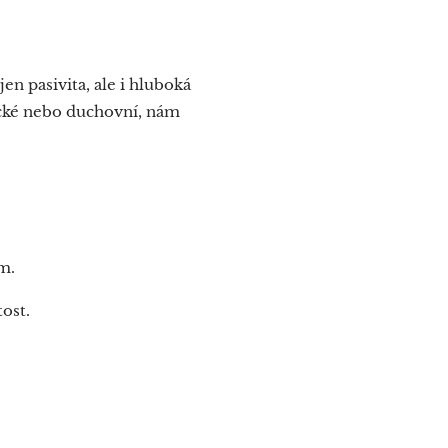
 jen pasivita, ale i hluboká
ědecké nebo duchovní, nám
ům.
tost.