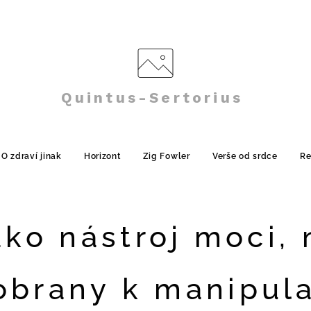
Quintus-Sertorius
O zdraví jinak
Horizont
Zig Fowler
Verše od srdce
Re
ako nástroj moci, 
obrany k manipulac