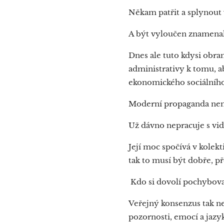
Někam patřit a splynout
A být vyloučen znamena
Dnes ale tuto kdysi obra
administrativy k tomu, aby
ekonomického sociálního k
Moderní propaganda není
Už dávno nepracuje s vi
Její moc spočívá v kolekt
tak to musí být dobře, p
Kdo si dovolí pochybova
Veřejný konsenzus tak ne
pozornosti, emocí a jazy