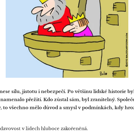
nese sílu, jistotu i nebezpečí. Po většinu lidské historie 
namenalo přežití. Kdo zůstal sám, byl zranitelný. Společ
ly, to všechno mělo důvod a smysl v podmínkách, kdy hro
 davovost v lidech hluboce zakořeněná.