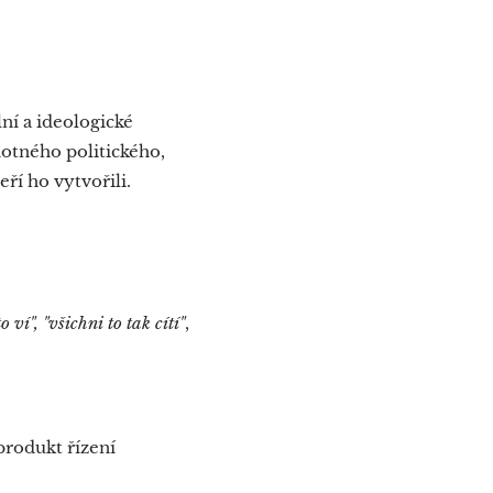
ní a ideologické
dnotného politického,
eří ho vytvořili.
o ví",
"všichni to tak cítí"
,
produkt řízení