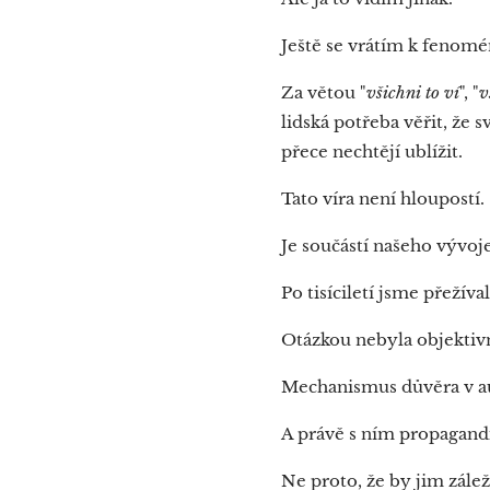
Ještě se vrátím k fenomé
Za větou "
všichni to ví
", "
v
lidská potřeba věřit, že 
přece nechtějí ublížit.
Tato víra není hloupostí.
Je součástí našeho vývoj
Po tisíciletí jsme přeží
Otázkou nebyla objektivní
Mechanismus důvěra v au
A právě s ním propagandi
Ne proto, že by jim zále