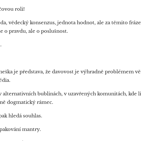
čovou roli!
oda, vědecký konsenzus, jednota hodnot, ale za těmito fráze
e o pravdu, ale o poslušnost.
m.
 dneška je představa, že davovost je výhradně problémem vě
édia.
 v alternativních bublinách, v uzavřených komunitách, kde 
tejně dogmatický rámec.
pak hledá souhlas.
opakování mantry.