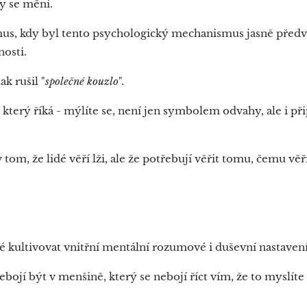
ky se mění.
, kdy byl tento psychologický mechanismus jasně předve
nosti.
ak rušil "
společné kouzlo
".
, který říká - mýlíte se, není jen symbolem odvahy, ale i p
om, že lidé věří lži, ale že potřebují věřit tomu, čemu věří
.
é kultivovat vnitřní mentální rozumové i duševní nastavení
ebojí být v menšině, který se nebojí říct vím, že to myslít