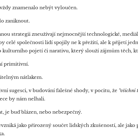
 vždy znamenalo nebýt vyloučen.
lo zaniknout.
nnou strategii zneužívají nejmocnější technologické, mediál
 celé společnosti lidí spojily ne k přežití, ale k přijetí je
ulturního pojetí či narativu, který slouží zájmům těch, kt
 primitivní.
ditelným nátlakem.
ivní sugesci, v budování falešné shody, v pocitu, že
"všichni t
řece by nám nelhali.
t, je buď blázen, nebo nebezpečný.
vzniká jako přirozený součet lidských zkušeností, ale jako 
ka.