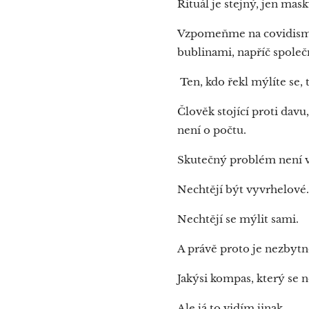
Rituál je stejný, jen mas
Vzpomeňme na covidismus
bublinami, napříč společ
Ten, kdo řekl mýlíte se, t
Člověk stojící proti davu
není o počtu.
Skutečný problém není v t
Nechtějí být vyvrhelové
Nechtějí se mýlit sami.
A právě proto je nezbytn
Jakýsi kompas, který se n
Ale já to vidím jinak.