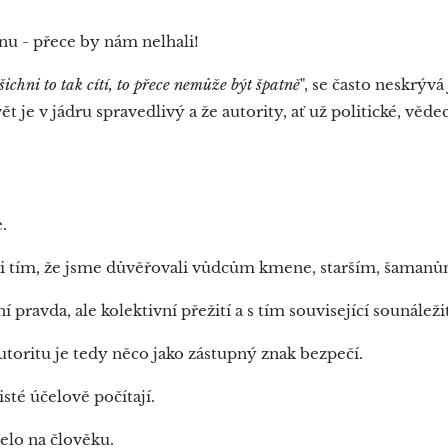
nu - přece by nám nelhali!
šichni to tak cítí, to přece nemůže být špatně
", se často neskrývá
svět je v jádru spravedlivý a že autority, ať už politické, v
e.
vali tím, že jsme důvěřovali vůdcům kmene, starším, šaman
 pravda, ale kolektivní přežití a s tím související sounáleži
toritu je tedy něco jako zástupný znak bezpečí.
sté účelově počítají.
želo na člověku.