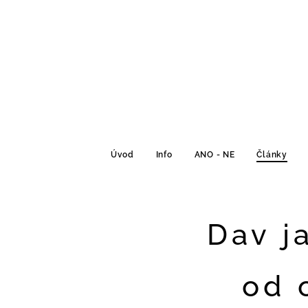
Úvod
Info
ANO - NE
Články
Dav j
od 