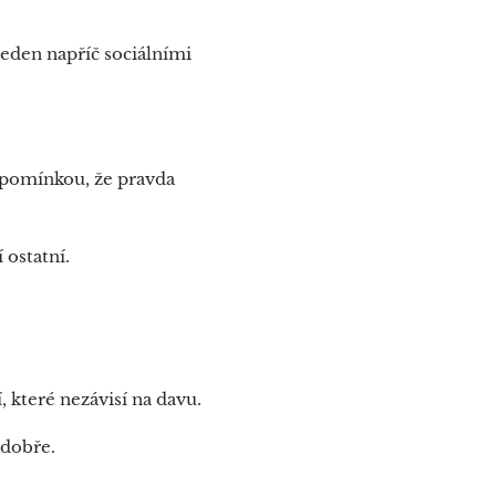
den napříč sociálními
řipomínkou, že pravda
 ostatní.
, které nezávisí na davu.
e dobře.