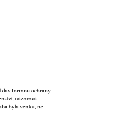
byl dav formou ochrany.
enství, názorová
zba byla venku, ne