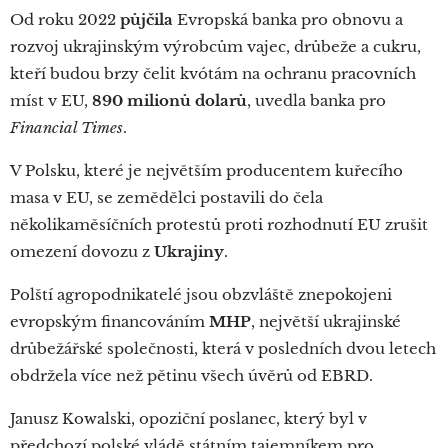
Od roku 2022
půjčila
Evropská banka pro obnovu a
rozvoj ukrajinským výrobcům vajec, drůbeže a cukru,
kteří budou brzy čelit kvótám na ochranu pracovních
míst v EU,
890 milionů dolarů
, uvedla banka pro
Financial Times
.
V Polsku, které je největším producentem kuřecího
masa v EU, se zemědělci postavili do čela
několikaměsíčních protestů proti rozhodnutí EU zrušit
omezení dovozu z
Ukrajiny
.
Polští agropodnikatelé jsou obzvláště znepokojeni
evropským financováním
MHP
, největší ukrajinské
drůbežářské společnosti, která v posledních dvou letech
obdržela více než pětinu všech úvěrů od EBRD.
Janusz Kowalski, opoziční poslanec, který byl v
předchozí polské vládě státním tajemníkem pro