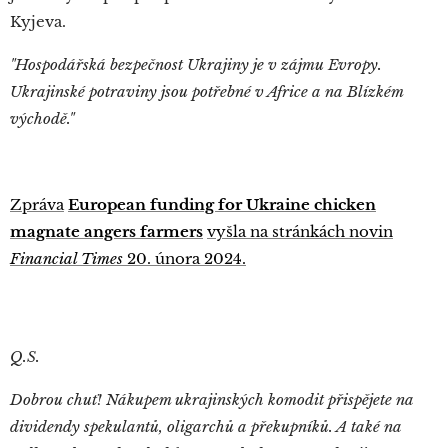
Kyjeva.
"Hospodářská bezpečnost Ukrajiny je v zájmu Evropy.
Ukrajinské potraviny jsou potřebné v Africe a na Blízkém
východě."
Zpráva
European funding for Ukraine chicken
magnate angers farmers
vyšla na stránkách novin
Financial Times
20. února 2024.
Q.S.
Dobrou chuť! Nákupem ukrajinských komodit přispějete na
dividendy spekulantů, oligarchů a překupníků. A také na