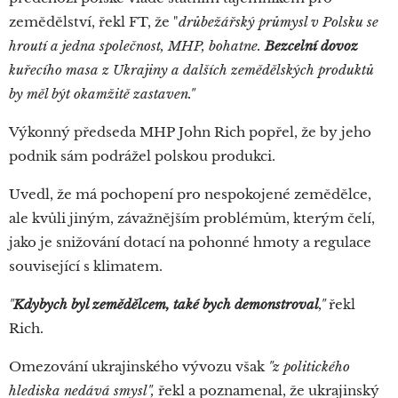
zemědělství, řekl FT, že "
drůbežářský průmysl v Polsku se
hroutí a jedna společnost, MHP, bohatne.
Bezcelní dovoz
kuřecího masa z Ukrajiny a dalších zemědělských produktů
by měl být okamžitě zastaven."
Výkonný předseda MHP John Rich popřel, že by jeho
podnik sám podrážel polskou produkci.
Uvedl, že má pochopení pro nespokojené zemědělce,
ale kvůli jiným, závažnějším problémům, kterým čelí,
jako je snižování dotací na pohonné hmoty a regulace
související s klimatem.
"
Kdybych byl zemědělcem, také bych demonstroval
,"
řekl
Rich.
Omezování ukrajinského vývozu však
"z politického
hlediska nedává smysl",
řekl a poznamenal, že ukrajinský