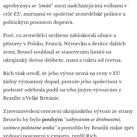
agrobyznys se
"zmítá
" mezi nadcházejícími volbami v
celé EU, změnami ve společné zemědělské politice a
politickým posunem doprava.
Poté, co zemědělci nedávno zablokovali silnice a
přístavy v Polsku, Francii, Německu a desítce dalších
zemí, Brusel souhlasil se stanovením limitů na
ukrajinský dovoz drůbeže, masa a cukru od června.
Rich však uvedl, že jeho vývoz nemá na ceny v EU
žádný významný dopad, protože jeho společnost v
podstatě odebrala podíl na trhu jiným vývozcům z
Brazílie a Velké Británie.
Znovuzavedení omezení ukrajinského vývozu ze strany
Bruselu by bylo
pouhým
"
zabýváním se drobnostmi,
zatímco podstatné uniká"
a pomohlo by Brazílii získat zpět
vedoucí postavení v exportu, tvrdil Rich.