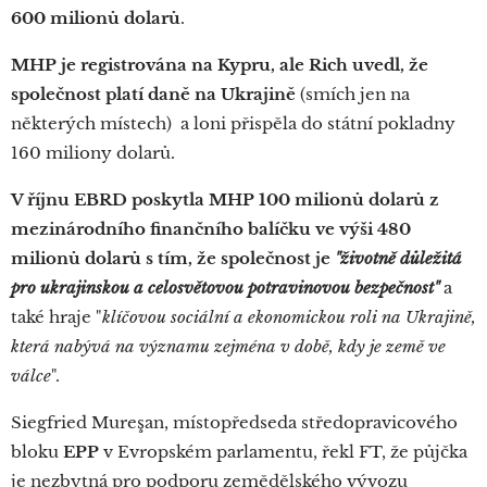
600 milionů dolarů
.
MHP je registrována na Kypru, ale Rich uvedl, že
společnost platí daně na Ukrajině
(smích jen na
některých místech) a loni přispěla do státní pokladny
160 miliony dolarů.
V říjnu EBRD poskytla MHP 100 milionů dolarů z
mezinárodního finančního balíčku ve výši 480
milionů dolarů s tím, že společnost je
"životně důležitá
pro ukrajinskou a celosvětovou potravinovou bezpečnost"
a
také hraje "
klíčovou sociální a ekonomickou roli na Ukrajině,
která nabývá na významu zejména v době, kdy je země ve
válce
".
Siegfried Mureşan, místopředseda středopravicového
bloku
EPP
v Evropském parlamentu, řekl FT, že půjčka
je nezbytná pro podporu zemědělského vývozu