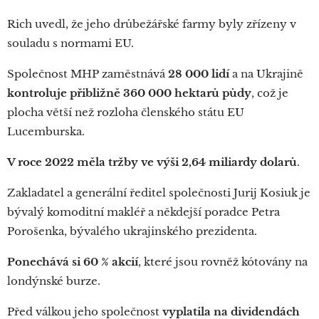
Rich uvedl, že jeho drůbežářské farmy byly zřízeny v
souladu s normami EU.
Společnost MHP zaměstnává
28 000 lidí
a na Ukrajině
kontroluje přibližně 360 000 hektarů půdy
, což je
plocha větší než rozloha členského státu EU
Lucemburska.
V roce 2022 měla
tržby ve výši 2,64 miliardy dolarů
.
Zakladatel a generální ředitel společnosti Jurij Kosiuk je
bývalý komoditní makléř a někdejší poradce Petra
Porošenka, bývalého ukrajinského prezidenta.
Ponechává si 60 % akcií
, které jsou rovněž kótovány na
londýnské burze.
Před válkou jeho společnost
vyplatila na dividendách