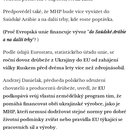
Předpověděl také, že MHP bude více vyvážet do
Saúdské Arábie a na další trhy, kde roste poptávka.
(Proč Evropská unie financuje vývoz "
do Saúdské Arábie
a na další trhy
"?
)
Podle údajů Eurostatu, statistického úřadu unie, se
roční dovoz drůbeže z Ukrajiny do EU od zahájení
války Ruskem před dvěma lety více než zdvojnásobil
.
Andrzej Danielak, předseda polského sdružení
chovatelů a producentů drůbeže, uvedl, že
EU
podkopává svůj vlastní zemědělský program tím, že
pomáhá financovat obří ukrajinské výrobce, jako je
MHP, kteří nemusí dodržovat stejné normy pro dobré
životní podmínky zvířat nebo pravidla EU týkající se
pracovních sil a výroby
.