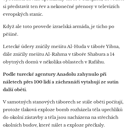
si představit ten řev a nekonečné přenosy v televizích
evropských stanic.
Když ale toto provede izraelská armáda, je ticho po
pěšině.
Letecké údery zničily mešitu Al-Huda v táboře Yibna,
dále zničily mešitu Al-Rahma v táboře Shabura a 14
obytných domů v několika oblastech v Rafáhu.
Podle turecké agentury Anadolu zahynulo při
náletech přes 100 lidí a záchranáři vytahují ze sutin
další oběti
.
V samotných stanových táborech se stále oběti počítají,
protože tlaková exploze bomb rozházela těla uprchlíků
do okolní zástavby a těla jsou nacházena na střechách
okolních budov, které nálet a exploze přečkaly.