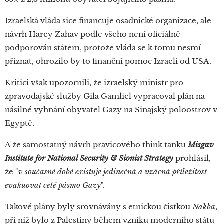
Izraelská vláda sice financuje osadnické organizace, ale
návrh Harey Zahav podle všeho není oficiálně
podporován státem, protože vláda se k tomu nesmí
přiznat, ohrozilo by to finanční pomoc Izraeli od USA.
Kritici však upozornili, že izraelský ministr pro
zpravodajské služby Gila Gamliel vypracoval plán na
násilné vyhnání obyvatel Gazy na Sinajský poloostrov v
Egyptě.
A že samostatný návrh pravicového think tanku
Misgav
Institute for National Security & Sionist Strategy
prohlásil,
že "
v současné době existuje jedinečná a vzácná příležitost
evakuovat celé pásmo Gazy
".
Takové plány byly srovnávány s etnickou čistkou
Nakba
,
při níž bylo z Palestiny během vzniku moderního státu