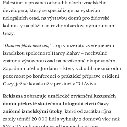
Palestinci v prosinci odsoudili návrh izraelského
developera, který se specializuje na výstavbu
nelegálních osad, na výstavbu domů pro židovské
kolonisty na pláži nad rozbombardovanými ruinami
Gazy.
"
Dům na pláži není sen,
" stojí v inzerátu zveřejněném
izraelskou společností Harey Zahav – nechvalně
známou výstavbou osad na nezákonně okupovaném
Západním břehu Jordánu – který vzbudil mezinárodní
pozornost po konferenci o praktické přípravě osídlení
Gazy, jež se konala už v prosinci v Tel Avivu.
Reklama zobrazuje umělecké ztvárnění luxusních
domů překryté skutečnou fotografií čtvrti Gazy
zničené izraelskými útoky
, které od začátku října
zabily téměř 20 000 lidí a vyhnaly z domovů více než
85% z 2,3 milionu obyvatel bojujícího pásma.