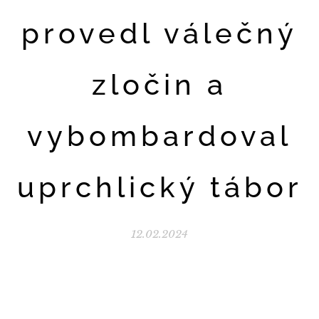
provedl válečný
zločin a
vybombardoval
uprchlický tábor
12.02.2024