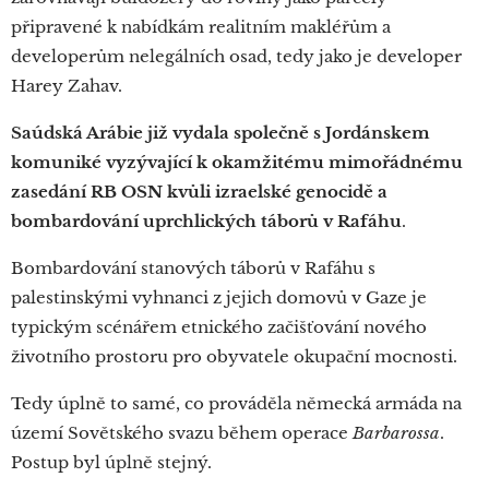
připravené k nabídkám realitním makléřům a
developerům nelegálních osad, tedy jako je developer
Harey Zahav.
Saúdská Arábie již vydala společně s Jordánskem
komuniké vyzývající k okamžitému mimořádnému
zasedání RB OSN kvůli izraelské genocidě a
bombardování uprchlických táborů v Rafáhu
.
Bombardování stanových táborů v Rafáhu s
palestinskými vyhnanci z jejich domovů v Gaze je
typickým scénářem etnického začišťování nového
životního prostoru pro obyvatele okupační mocnosti.
Tedy úplně to samé, co prováděla německá armáda na
území Sovětského svazu během operace
Barbarossa
.
Postup byl úplně stejný.