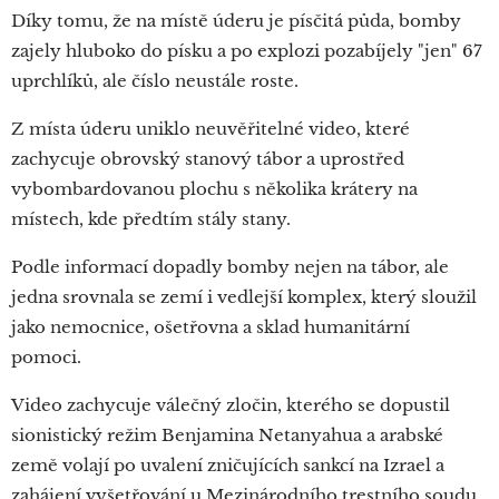
Díky tomu, že na místě úderu je písčitá půda, bomby
zajely hluboko do písku a po explozi pozabíjely "jen" 67
uprchlíků, ale číslo neustále roste.
Z místa úderu uniklo neuvěřitelné video, které
zachycuje obrovský stanový tábor a uprostřed
vybombardovanou plochu s několika krátery na
místech, kde předtím stály stany.
Podle informací dopadly bomby nejen na tábor, ale
jedna srovnala se zemí i vedlejší komplex, který sloužil
jako nemocnice, ošetřovna a sklad humanitární
pomoci.
Video zachycuje válečný zločin, kterého se dopustil
sionistický režim Benjamina Netanyahua a arabské
země volají po uvalení zničujících sankcí na Izrael a
zahájení vyšetřování u Mezinárodního trestního soudu.