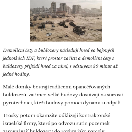
Demoliční čety a buldozery následují hned po bojových
jednotkách IDF, které prostor začistí a demoliční čety s
buldozery přijíždí hned za nimi, s odstupem 30 minut až
jedné hodiny.
Malé domky bourají radlicemi opancéřovaných
buldozerů, zatímco velké budovy dostávají na starosti
pyrotechnici, kteří budovy pomocí dynamitu odpálí.
Trosky potom okamžitě odklízejí kontraktorské
izraelské firmy, které po odvozu sutin pozemek
zarovnávají buldozery do roviny jako parcely