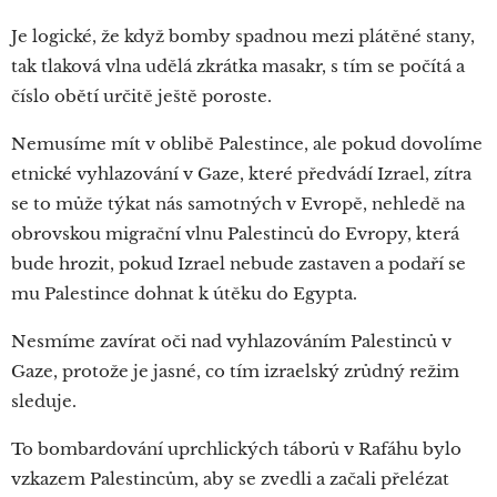
Je logické, že když bomby spadnou mezi plátěné stany,
tak tlaková vlna udělá zkrátka masakr, s tím se počítá a
číslo obětí určitě ještě poroste.
Nemusíme mít v oblibě Palestince, ale pokud dovolíme
etnické vyhlazování v Gaze, které předvádí Izrael, zítra
se to může týkat nás samotných v Evropě, nehledě na
obrovskou migrační vlnu Palestinců do Evropy, která
bude hrozit, pokud Izrael nebude zastaven a podaří se
mu Palestince dohnat k útěku do Egypta.
Nesmíme zavírat oči nad vyhlazováním Palestinců v
Gaze, protože je jasné, co tím izraelský zrůdný režim
sleduje.
To bombardování uprchlických táborů v Rafáhu bylo
vzkazem Palestincům, aby se zvedli a začali přelézat