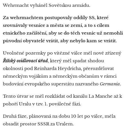
Wehrmacht vyháněl Sovětskou armádu.
Za wehrmachtem postupovaly oddíly SS, které
srovnávaly vesnice a města se zemí, a to s cílem
etnického začištění, aby se do těch vesnic už nemohli
původní obyvatelé vrátit, aby nebylo kam se vrátit.
Uvolněné pozemky po vítězné válce měl nově zřízený
Říšský osidlovací úřad
, který měl spadat shodou
okolnosti pod Reinharda Heydricha, přerozdělovat
německým vojákům a německým občanům v rámci
budování evropského superstátu nazvaného
Germania
.
Tento útvar se měl rozkládat od kanálu La Manche až k
pohoří Uralu v tzv. 1. poválečné fázi.
Druhá fáze, plánovaná na dobu 10 let po válce, měla
obsadit prostor SSSR za Uralem.