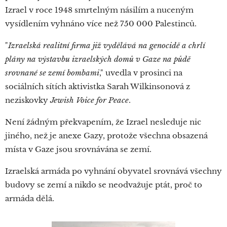
Izrael v roce 1948 smrtelným násilím a nuceným
vysídlením vyhnáno více než 750 000 Palestinců.
"
Izraelská realitní firma již vydělává na genocidě a chrlí
plány na výstavbu izraelských domů v Gaze na půdě
srovnané se zemí bombami
," uvedla v prosinci na
sociálních sítích aktivistka Sarah Wilkinsonová z
neziskovky
Jewish Voice for Peace
.
Není žádným překvapením, že Izrael nesleduje nic
jiného, než je anexe Gazy, protože všechna obsazená
místa v Gaze jsou srovnávána se zemí.
Izraelská armáda po vyhnání obyvatel srovnává všechny
budovy se zemí a nikdo se neodvažuje ptát, proč to
armáda dělá.