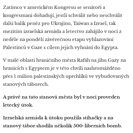
Zatímco v americkém Kongresu se senátoři a
kongresmani dohadují, jestli schválit nebo neschválit
další balík peněz pro Ukrajinu, Taiwan a Izrael, tak
mezitím izraelská armáda a letectvo zahájilo v noci z
neděle na pondělí závěrečnou etapu vyhlazování
Palestinců v Gaze s cílem jejich vyhnání do Egypta.
V malé oblasti hraničního města Rafáh na jihu Gazy na
hranicích s Egyptem je v této chvíli nashromážděno
přes 1 milion palestinských uprchlíků ve vybudovaných
stanových táborech.
A právě na tato stanová města byl v noci proveden
letecký útok.
Izraelská armáda k útoku použila stíhačky a na
stanový tábor shodila několik 500-liberních bomb.