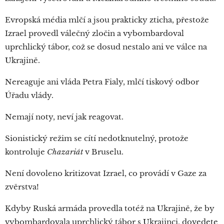
Evropská média mlčí a jsou prakticky zticha, přestože
Izrael provedl válečný zločin a vybombardoval
uprchlický tábor, což se dosud nestalo ani ve válce na
Ukrajině.
Nereaguje ani vláda Petra Fialy, mlčí tiskový odbor
Úřadu vlády.
Nemají noty, neví jak reagovat.
Sionistický režim se cítí nedotknutelný, protože
kontroluje
Chazariát
v Bruselu.
Není dovoleno kritizovat Izrael, co provádí v Gaze za
zvěrstva!
Kdyby Ruská armáda provedla totéž na Ukrajině, že by
vybombardovala uprchlický tábor s Ukrajinci, dovedete