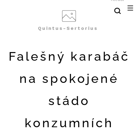
Quintus-Sertorius
Falešný karabáč
na spokojené
stádo
konzumních