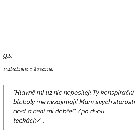
Q.S.
Vyslechnuto v kavárně:
"Hlavně mi už nic neposílej! Ty konspirační
bláboly mě nezajímají! Mám svých starostí
dost a není mi dobře!" /po dvou
tečkách/...