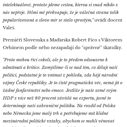
intelektuálové, protože jdeme cestou, kterou si snad nikdo z
nás nepřeje. Velmi mě překvapuje, že je válečná strana tolik
popularizovaná a slovo mír se stalo sprostým,"
uvádí docent
Valeš.
Premiéři Slovenska a Maďarska Robert Fico s Viktorem
Orbánem podle něho nezapadají do "správné" škatulky.
"Proto mohou říci cokoli, ale je to předem odsouzeno k
odmítnutí a kritice. Zamýšlíme-li se nad tím, co dělají naši
politici, podstatné je to vnímat z pohledu, zda hájí národní
zájmy České republiky. Je to čistě pragmatická věc, nemá jít o
žádné fanfarónství nebo emoce. Jestliže je naše země svým
HDP z více než 80 procent závislá na exportu, jasně to
determinuje naši zahraniční politiku. Na rozdíl od Polska
nebo Německa jsme malý trh a potřebujeme mít klidné
mezinárodní politické vztahy, abychom se mohli věnovat