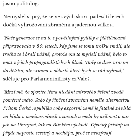
jasno politolog.
Nemyslel si prý, že se ve svých skoro padesáti letech
dočká vyhrožování zbraněmi a jadernou válkou.
"Naše generace se na to s pověstnými pytlíky a pláštěnkami
připravovala v 80. letech, kdy jsme se tomu trošku smáli, ale
trošku to i brali vážně, protože oni to mysleli vážně, bylo to
znát z jejich propagandistických filmů. Tady se dnes vracím
do dětství, ale zrovna v oblasti, které bych se rád vyhnul,"
sděluje pro ParlamentníListy.cz Valeš.
"Mrzí mě, že opozice téma hledání mírového řešení zvedá
poměrně málo. Jako by řinčení zbraněmi nemělo alternativu.
Přitom Česká republika coby exportní země je fatálně závislá
na klidu v mezinárodních vztazích a měla by usilovat o mír
jak na Ukrajině, tak na Blízkém východě. Opačný přístup mi
přijde naprosto scestný a nechápu, proč se neozývají