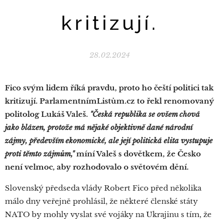
kritizují.
28.02.2024
Fico svým lidem říká pravdu, proto ho čeští politici tak
kritizují. ParlamentnímListům.cz to řekl renomovaný
politolog Lukáš Valeš.
"Česká republika se ovšem chová
jako blázen, protože má nějaké objektivně dané národní
zájmy, především ekonomické, ale její politická elita vystupuje
proti těmto zájmům,"
míní Valeš s dovětkem, že Česko
není velmoc, aby rozhodovalo o světovém dění.
Slovenský předseda vlády Robert Fico před několika
málo dny veřejně prohlásil, že některé členské státy
NATO by mohly vyslat své vojáky na Ukrajinu s tím, že