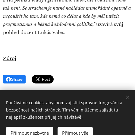
tak není. Se strachem je nutné nakládat mimořádně opatrně a
nepouštět ho tam, kde nemá co dělat a kde by měl vítězit
pragmatismus a běžná každodenní politika,"
uzavírá svůj
pohled docent Lukáš Valeš.
Zdroj
Share
Používáme cookies, abychom zajistili správné fungování a
bezpečnost našich stránek. Tím vám můžeme zajistit tu
nejlepší zkušenost při jejich návštěvě.
Quintus
Sertorius
Všechna práva vyhrazena 2019
Přijmout nezbytné
Přijmout vše