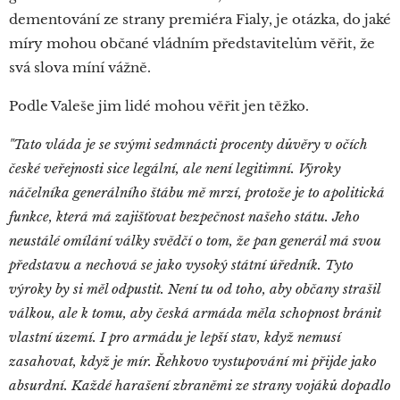
dementování ze strany premiéra Fialy, je otázka, do jaké
míry mohou občané vládním představitelům věřit, že
svá slova míní vážně.
Podle Valeše jim lidé mohou věřit jen těžko.
"Tato vláda je se svými sedmnácti procenty důvěry v očích
české veřejnosti sice legální, ale není legitimní. Výroky
náčelníka generálního štábu mě mrzí, protože je to apolitická
funkce, která má zajišťovat bezpečnost našeho státu. Jeho
neustálé omílání války svědčí o tom, že pan generál má svou
představu a nechová se jako vysoký státní úředník. Tyto
výroky by si měl odpustit. Není tu od toho, aby občany strašil
válkou, ale k tomu, aby česká armáda měla schopnost bránit
vlastní území. I pro armádu je lepší stav, když nemusí
zasahovat, když je mír. Řehkovo vystupování mi přijde jako
absurdní. Každé harašení zbraněmi ze strany vojáků dopadlo