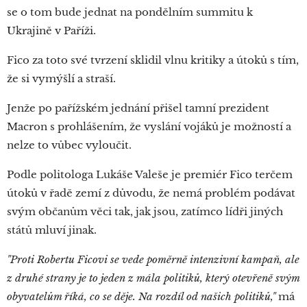
se o tom bude jednat na pondělním summitu k
Ukrajině v Paříži.
Fico za toto své tvrzení sklidil vlnu kritiky a útoků s tím,
že si vymýšlí a straší.
Jenže po pařížském jednání přišel tamní prezident
Macron s prohlášením, že vyslání vojáků je možností a
nelze to vůbec vyloučit.
Podle politologa Lukáše Valeše je premiér Fico terčem
útoků v řadě zemí z důvodu, že nemá problém podávat
svým občanům věci tak, jak jsou, zatímco lídři jiných
států mluví jinak.
"Proti Robertu Ficovi se vede poměrně intenzivní kampaň, ale
z druhé strany je to jeden z mála politiků, který otevřeně svým
obyvatelům říká, co se děje. Na rozdíl od našich politiků,"
má