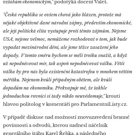
vztahům ekonomickým,"
podotýká docent Valeš.
"Česká republika se ovšem chová jako blázen, protože má
nějaké objektivně dané národní zájmy, především ekonomické,
ale její politická elita vystupuje proti těmto zájmům. Nejsme
USA, nejsme velmoc, nemůžeme rozhodovat o tom, jak bude
vypadat mezinárodní dění, ale jsme těžce zasaženi jeho
dopady. V tomto směru bychom se měli trošku snažit, a když
už nepodněcovat mír, tak aspoň nepodněcovat válku. Větší
válka by pro nás byla existenční katastrofou v mnohem větším
měřítku. Nejenom kvůli případným obětem, ale kvůli
dopadům na ekonomiku. Překvapuje mě, že takhle
jednoduchou rovnici si tady nikdo neuvědomuje,"
kroutí
hlavou politolog v komentáři pro ParlamentníListy.cz.
V případě diskuse nad možností znovuzavedení branné
povinnosti a odvodů, kterou nadnesl náčelník
generálního štábu Karel Řehka, a následného