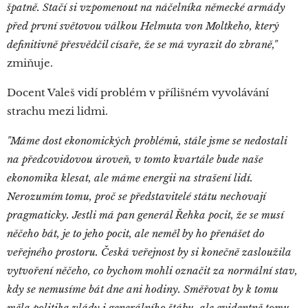
špatně. Stačí si vzpomenout na náčelníka německé armády
před první světovou válkou Helmuta von Moltkeho, který
definitivně přesvědčil císaře, že se má vyrazit do zbraně,"
zmiňuje.
Docent Valeš vidí problém v přílišném vyvolávání
strachu mezi lidmi.
"Máme dost ekonomických problémů, stále jsme se nedostali
na předcovidovou úroveň, v tomto kvartále bude naše
ekonomika klesat, ale máme energii na strašení lidí.
Nerozumím tomu, proč se představitelé státu nechovají
pragmaticky. Jestli má pan generál Řehka pocit, že se musí
něčeho bát, je to jeho pocit, ale neměl by ho přenášet do
veřejného prostoru. Česká veřejnost by si konečně zasloužila
vytvoření něčeho, co bychom mohli označit za normální stav,
kdy se nemusíme bát dne ani hodiny. Směřovat by k tomu
měla politika vlády i generálního štábu, ale evidentně tomu