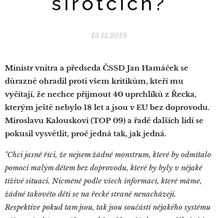
sirotcích?
13.11.2019
Ministr vnitra a předseda ČSSD Jan Hamáček se
důrazně ohradil proti všem kritikům, kteří mu
vyčítají, že nechce přijmout 40 uprchlíků z Řecka,
kterým ještě nebylo 18 let a jsou v EU bez doprovodu.
Miroslavu Kalouskovi (TOP 09) a řadě dalších lidí se
pokusil vysvětlit, proč jedná tak, jak jedná.
"Chci jasně říci, že nejsem žádné monstrum, které by odmítalo
pomoci malým dětem bez doprovodu, které by byly v nějaké
tíživé situaci. Nicméně podle všech informací, které máme,
žádné takovéto děti se na řecké straně nenacházejí.
Respektive pokud tam jsou, tak jsou součástí nějakého systému