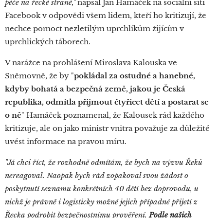
péče na řecké straně,"
napsal Jan Hamáček na sociální síti
Facebook v odpovědi všem lidem, kteří ho kritizují, že
nechce pomoct nezletilým uprchlíkům žijícím v
uprchlických táborech.
V narážce na prohlášení Miroslava Kalouska ve
Sněmovně, že by "
pokládal za ostudné a hanebné,
kdyby bohatá a bezpečná země, jakou je Česká
republika, odmítla přijmout čtyřicet dětí a postarat se
o ně
" Hamáček poznamenal, že Kalousek rád každého
kritizuje, ale on jako ministr vnitra považuje za důležité
uvést informace na pravou míru.
"Já chci říct, že rozhodně odmítám, že bych na výzvu Řeků
nereagoval. Naopak bych rád zopakoval svou žádost o
poskytnutí seznamu konkrétních 40 dětí bez doprovodu, u
nichž je právně i logisticky možné jejich případné přijetí z
Řecka podrobit bezpečnostnímu prověření.
Podle našich