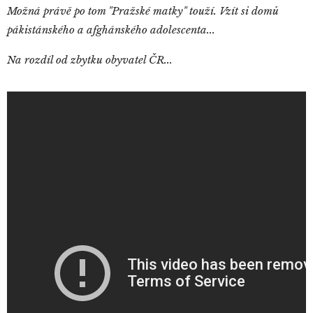
Možná právě po tom "Pražské matky" touží. Vzít si domů
pákistánského a afghánského adolescenta...
Na rozdíl od zbytku obyvatel ČR...