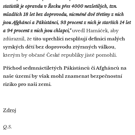
statistik je opravdu v Řecku přes 4000 nezletilých, tzn.
mladších 18 let bez doprovodu, nicméně dvě třetiny z nich
jsou Afghánci a Pákistánci, 93 procent z nich je starších 14 let
a 94 procent z nich jsou chlapci,"
uvedl Hamáček, aby
zdůraznil, že
tito uprchlíci nesplňují definici malých
syrských dětí bez doprovodu
ztýraných válkou
,
kterým by občané České republiky jistě pomohli.
Příchod sedmnáctiletých Pákistánců či Afghánců na
naše území by však mohl znamenat bezpečnostní
riziko pro naši zemi.
Zdroj
Q.S.