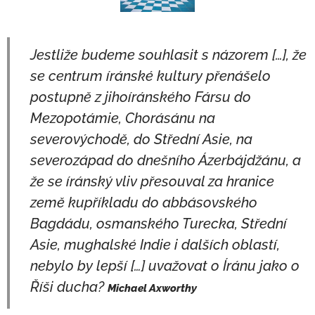
Jestliže budeme souhlasit s názorem […], že
se centrum íránské kultury přenášelo
postupně z jihoíránského Fársu do
Mezopotámie, Chorásánu na
severovýchodě, do Střední Asie, na
severozápad do dnešního Ázerbájdžánu, a
že se íránský vliv přesouval za hranice
země kupříkladu do abbásovského
Bagdádu, osmanského Turecka, Střední
Asie, mughalské Indie i dalších oblastí,
nebylo by lepší […] uvažovat o Íránu jako o
Říši ducha?
Michael Axworthy