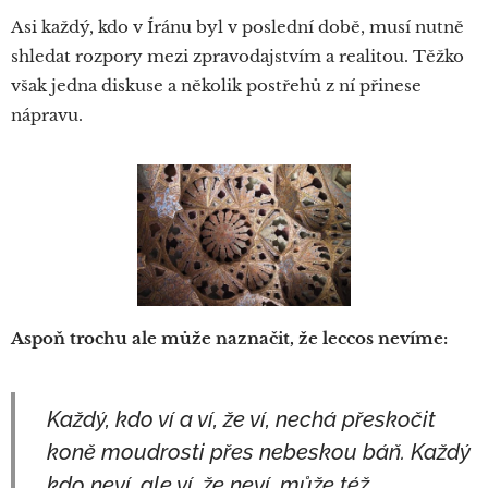
Asi každý, kdo v Íránu byl v poslední době, musí nutně
shledat rozpory mezi zpravodajstvím a realitou. Těžko
však jedna diskuse a několik postřehů z ní přinese
nápravu.
Aspoň trochu ale může naznačit, že leccos nevíme:
Každý, kdo ví a ví, že ví, nechá přeskočit
koně moudrosti přes nebeskou báň. Každý
kdo neví, ale ví, že neví, může též