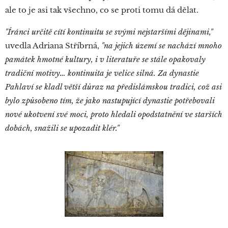
ale to je asi tak všechno, co se proti tomu dá dělat.
"Íránci určitě cítí kontinuitu se svými nejstaršími dějinami,"
uvedla Adriana Stříbrná,
"na jejich území se nachází mnoho
památek hmotné kultury, i v literatuře se stále opakovaly
tradiční motivy… kontinuita je velice silná. Za dynastie
Pahlaví se kladl větší důraz na předislámskou tradici, což asi
bylo způsobeno tím, že jako nastupující dynastie potřebovali
nové ukotvení své moci, proto hledali opodstatnění ve starších
dobách, snažili se upozadit klér."