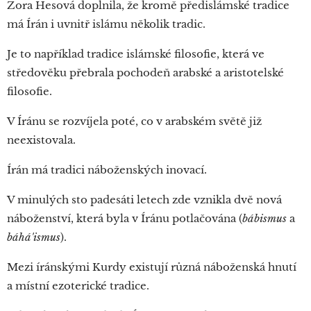
Zora Hesová doplnila, že kromě předislámské tradice
má Írán i uvnitř islámu několik tradic.
Je to například tradice islámské filosofie, která ve
středověku přebrala pochodeň arabské a aristotelské
filosofie.
V Íránu se rozvíjela poté, co v arabském světě již
neexistovala.
Írán má tradici náboženských inovací.
V minulých sto padesáti letech zde vznikla dvě nová
náboženství, která byla v Íránu potlačována (
bábismus
a
báhá'ismus
).
Mezi íránskými Kurdy existují různá náboženská hnutí
a místní ezoterické tradice.