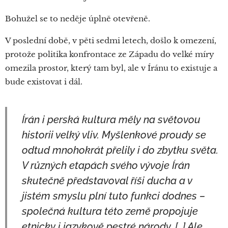
Bohužel se to neděje úplně otevřeně.
V poslední době, v pěti sedmi letech, došlo k omezení,
protože politika konfrontace ze Západu do velké míry
omezila prostor, který tam byl, ale v Íránu to existuje a
bude existovat i dál.
Írán i perská kultura měly na světovou
historii velký vliv. Myšlenkové proudy se
odtud mnohokrát přelily i do zbytku světa.
V různých etapách svého vývoje Írán
skutečně představoval říši ducha a v
jistém smyslu plní tuto funkci dodnes –
společná kultura této země propojuje
etnicky i jazykově pestré národy. […] Ale