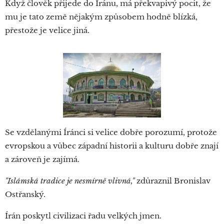
Když člověk přijede do Íránu, má překvapivý pocit, že
mu je tato země nějakým způsobem hodně blízká,
přestože je velice jiná.
Se vzdělanými Íránci si velice dobře porozumí, protože
evropskou a vůbec západní historii a kulturu dobře znají
a zároveň je zajímá.
"Islámská tradice je nesmírně vlivná,"
zdůraznil Bronislav
Ostřanský.
Írán poskytl civilizaci řadu velkých jmen.