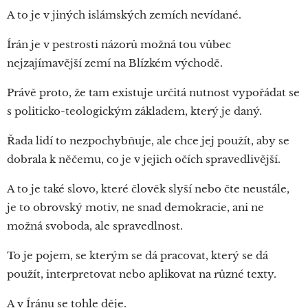
A to je v jiných islámských zemích nevídané.
Írán je v pestrosti názorů možná tou vůbec
nejzajímavější zemí na Blízkém východě.
Právě proto, že tam existuje určitá nutnost vypořádat se
s politicko-teologickým základem, který je daný.
Řada lidí to nezpochybňuje, ale chce jej použít, aby se
dobrala k něčemu, co je v jejich očích spravedlivější.
A to je také slovo, které člověk slyší nebo čte neustále,
je to obrovský motiv, ne snad demokracie, ani ne
možná svoboda, ale spravedlnost.
To je pojem, se kterým se dá pracovat, který se dá
použít, interpretovat nebo aplikovat na různé texty.
A v Íránu se tohle děje.