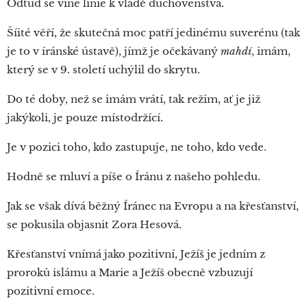
Odtud se vine linie k vládě duchovenstva.
Šíité věří, že skutečná moc patří jedinému suverénu (tak
je to v íránské ústavě), jímž je očekávaný
mahdí
, imám,
který se v 9. století uchýlil do skrytu.
Do té doby, než se imám vrátí, tak režim, ať je již
jakýkoli, je pouze místodržící.
Je v pozici toho, kdo zastupuje, ne toho, kdo vede.
Hodně se mluví a píše o Íránu z našeho pohledu.
Jak se však dívá běžný Íránec na Evropu a na křesťanství,
se pokusila objasnit Zora Hesová.
Křesťanství vnímá jako pozitivní, Ježíš je jedním z
proroků islámu a Marie a Ježíš obecně vzbuzují
pozitivní emoce.