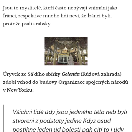
Jsou to myslitelé, kteří často nebývají vnímáni jako
Íránci, respektive mnoho lidí neví, že Íránci byli,
protože psali arabsky.
Úryvek ze Sá'dího sbírky
Golestán
(Růžová zahrada)
zdobí vchod do budovy Organizace spojených národů
v New Yorku:
Všichni lidé údy jsou jediného těla neb byli
stvořeni z podstaty jediné Když osud
postihne jeden úd bolestí pak cítí to i údy