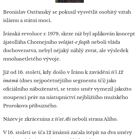
Bronislav Ostřanský se pokusil vysvětlit osobitý vztah
islámu a státní moci.
Íránská revoluce r. 1979, skrze niž byl aplikován koncept
ájatolláha Chomejního
velájat-e faqíh
neboli vláda
duchovenstva, nebyl nějaký náhlý zvrat, ale výsledek
mnohasetletého vývoje.
Již od 16. století, kdy došlo v Íránu k zavádění
ší'i 12
imámů
(dnes nejpočetnějšího segmentu ší'i) jako
oficiálního náboženství, se tento směr vymezil jakožto
stoupenci práv na nástupnictví nejbližšího mužského
Prorokova příbuzného.
Název je zkrácenina z
ší'at Alí
neboli strana Alího.
V 16. století se ší'a 12 imámů začala štěpit na dva směry