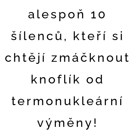
alespoň 10
šílenců, kteří si
chtějí zmáčknout
knoflík od
termonukleární
výměny!