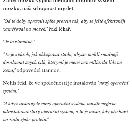
Zánět mozku vypíná mentální imunitní systém
mozku, naši schopnost myslet.
"Od té doby upravili spike protein tak, aby se ještě efektivněji
zaměřoval na mozek,"
řekl lékař.
"
Je to zlovolné.
"
"To je způsob, jak ohlupovat stádo, abyste mohli snadněji
dosáhnout svých cílů, kterými je méně než miliarda lidí na
Zemi,"
odpověděl Bannon.
Nehls řekl, že ve společnosti je instalován "
nový operační
systém.
"
"A když instalujete nový operační systém, musíte nejprve
odinstalovat starý operační systém, a to je místo, kdy přichází
na řadu spike protein."