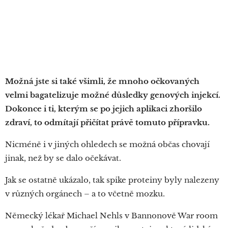
Možná jste si také všimli, že mnoho očkovaných
velmi bagatelizuje možné důsledky genových injekcí.
Dokonce i ti, kterým se po jejich aplikaci zhoršilo
zdraví, to odmítají přičítat právě tomuto přípravku.
Nicméně i v jiných ohledech se možná občas chovají
jinak, než by se dalo očekávat.
Jak se ostatně ukázalo, tak spike proteiny byly nalezeny
v různých orgánech – a to včetně mozku.
Německý lékař Michael Nehls v Bannonově War room