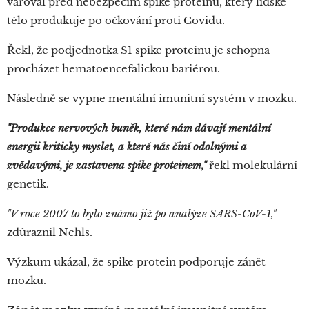
varoval před nebezpečím spike proteinu, který lidské
tělo produkuje po očkování proti Covidu.
Řekl, že podjednotka S1 spike proteinu je schopna
procházet hematoencefalickou bariérou.
Následně se vypne mentální imunitní systém v mozku.
"Produkce nervových buněk, které nám dávají mentální
energii kriticky myslet, a které nás činí odolnými a
zvědavými, je zastavena spike proteinem,"
řekl molekulární
genetik.
"V roce 2007 to bylo známo již po analýze SARS-CoV-1,"
zdůraznil Nehls.
Výzkum ukázal, že spike protein podporuje zánět
mozku.