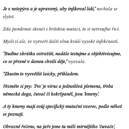
Je z netopýra a je upravený, aby infikoval lidi,"
nechala se
slyšet.
Zda pandemie skončí s britskou mutací, to si netroufne říci.
Myslí si ale, že vytvoří další vlnu kvůli vysoké infekčnosti.
"Buďme zkrátka ostražití, nadále testujme a objektivizujme,
co se přesně v danou chvíli děje,"
vyzvala.
"Zkusím to vysvětlit laicky, příkladem.
Vezměte si psy: 'Pes' je virus a jednotlivá plemena, třeba
německá doga, čuvač či kokršpaněl, jsou 'kmeny'.
A ty kmeny mají svůj specifický mutační vzorec, podle něhož
se poznají.
Obrazně řečeno, na jaře jsme tu měli mírnějšího 'čuvače',