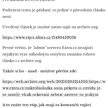
Podtržení textu je přidané, to jediné v původním článku
není.
Uvedený článek je možné zatím najít na archive.org:
https://www.rajce.idnes.cz/f1480459056
Pevně věřím, že
"admin"
serveru Extra.cz nezajistí
nějakým ryze náhodným omylem smazání tohoto
článku i z archive.org.
Takže si ho - snad - můžete přečíst zde:
https://web.archive.org/web/20210205214503/https://w
ww.extra.cz/mikrobiolozka-sona-pekova-o-covidu-je-
to-umely-vlcak-ockovani-nebrat-zavrete-tu-jeskyni
A to znáte ten vtip, jak mají za komančů vojáci