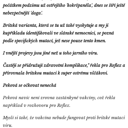
počátkem podzimu už ostřejšího 'kokršpaněla', dnes se šíří ještě
nebezpečnější 'doga'.
Britská varianta, která se tu už také vyskytuje a my ji
kupříkladu identifikovali ve slánské nemocnici, se pozná
podle specifických mutací, jež nese pouze tento kmen.
I vnější projevy jsou jiné než u toho jarního viru.
Častěji se přidružují zdravotní komplikace," řekla pro Reflex a
přirovnala britskou mutaci k super ostrému vlčákovi.
Peková se očkovat nenechá
Peková navíc není zrovna zastánkyně vakcíny, což řekla
například v rozhovoru pro Reflex.
Myslí si také, že vakcína nebude fungovat proti britské mutaci
viru.