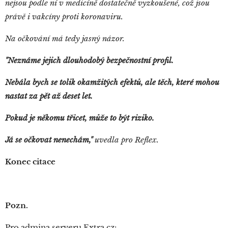
nejsou podle ní v medicíně dostatečně vyzkoušené, což jsou
právě i vakcíny proti koronaviru.
Na očkování má tedy jasný názor.
"Neznáme jejich dlouhodobý bezpečnostní profil.
Nebála bych se tolik okamžitých efektů, ale těch, které mohou
nastat za pět až deset let.
P
okud je někomu třicet, může to být riziko.
Já se očkovat nenechám,"
uvedla pro Reflex.
Konec citace
Pozn.
Pro admina serveru Extra.cz: