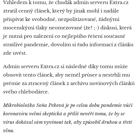
Vzhledem k tomu, že chudák admin serveru Extra.cz
ztratil cenný článek, který by jinak mohl i nadále
přispívat ke svobodné, nezpolitizované, žádnými
mocenskými tlaky neomezované (že? ;-) diskusi, která
je nutná pro nalezení co nejlepšího řešení současné
strašlivé pandemie, dovolím si řadu informací z článku
zde uvést.
Admin serveru Extra.cz si následně díky tomu může
obnovit tento článek, aby neměl průser a nestrhli mu
prémie za ztracený článek z archivu novinových článků
svého chlebodárce.
Mikrobioložka Soňa Peková je po celou dobu pandemie vůči
koronaviru velmi skeptická a příliš nevěří tomu, že by se
virus dokázal sám vyvinout tak, aby způsobil druhou a třetí
vlnu.