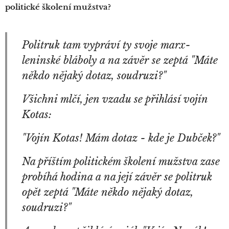
politické školení mužstva?
Politruk tam vypráví ty svoje marx-
leninské bláboly a na závěr se zeptá
"Máte
někdo nějaký dotaz, soudruzi?"
Všichni mlčí, jen vzadu se přihlásí vojín
Kotas:
"Vojín Kotas! Mám dotaz - kde je Dubček?"
Na příštím politickém školení mužstva zase
probíhá hodina a na její závěr se politruk
opět zeptá "Máte někdo nějaký dotaz,
soudruzi?"