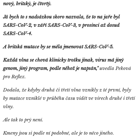
nový, britský, je čtvrtý.
J
á bych to s nadsázkou skoro nazvala, že to na jaře byl
SARS-CoV-2, v září SARS-CoV-3, v prosinci až dosud
SARS-CoV-4.
A britská mutace by se měla jmenovat SARS-CoV-5.
Každá vlna se chová klinicky trošku jinak, virus má jiný
genom, jiný program, podle něhož je napsán,"
uvedla Peková
pro Reflex.
Dodala, že kdyby druhá či třetí vlna vznikly z té první, byly
by mutace vzniklé v průběhu času vidět ve virech druhé i třetí
vlny.
Ale tak to prý není.
Kmeny jsou si podle ní podobné, ale je to něco jiného.