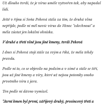
Už dlouho tvrdí, že je virus uměle vytvořen tak, aby napadal
lidi.
Ještě v říjnu si Soňa Peková stála za tím, že druhá vlna
nepřijde, podle ní měl navíc virus do Vánoc "zdechnout" a
měla zůstat jen lokální ohniska.
V druhé a třetí vlně jsou jiné kmeny, tvrdí Peková
I dnes si Peková stojí stále za svým a říká, že měla tehdy
pravdu.
Podle ní to, co se objevilo na podzim a v zimě a stále se šíří,
jsou už jiné kmeny a viry, které už nejsou potomky onoho
prvotního viru z jara.
Ten podle ní dávno vymizel.
"Jarní kmen byl první, zářijový druhý, prosincový třetí a