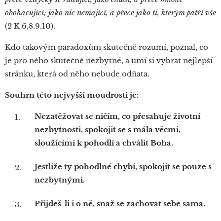
obohacující; jako nic nemající, a přece jako ti, kterým patří vše
(2 K 6,8.9.10).
Kdo takovým paradoxům skutečně rozumí, poznal, co
je pro něho skutečně nezbytné, a umí si vybrat nejlepší
stránku, která od něho nebude odňata.
Souhrn této nejvyšší moudrosti je:
Nezatěžovat se ničím, co přesahuje životní
nezbytnosti, spokojit se s mála věcmi,
sloužícími k pohodlí a chválit Boha.
Jestliže ty pohodlné chybí, spokojit se pouze s
nezbytnými.
Přijdeš-li i o ně, snaž se zachovat sebe sama.