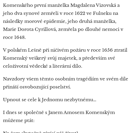
Komenského první manželka Magdalena Vizovská a
jeho dva synové zemřeli v roce 1622 ve Fulneku na
následky morové epidemie, jeho druhá manželka,
Marie Dorota Cyrillová, zemřela po dlouhé nemoci v
roce 1648.
V polském Lešně při ničivém požáru v roce 1656 ztratil
Komenský veškerý svůj majetek, a především své
celoživotní vědecké a literární dílo.
Navzdory všem těmto osobním tragédiím ve svém díle
přináší osvobozující poselství.
Upnout se cele k Jednomu nezbytnému…
I dnes se společně s Janem Amosem Komenským
můžeme ptát: