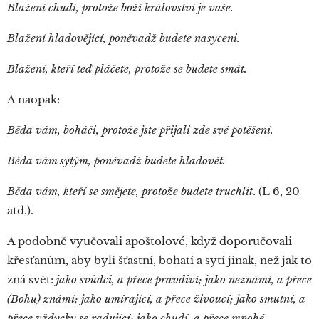
Blažení chudí, protože boží království je vaše.
Blažení hladovějící, poněvadž budete nasyceni.
Blažení, kteří teď pláčete, protože se budete smát.
A naopak:
Běda vám, boháči, protože jste přijali zde své potěšení.
Běda vám sytým, poněvadž budete hladovět.
Běda vám, kteří se smějete, protože budete truchlit
. (L 6, 20
atd.).
A podobně vyučovali apoštolové, když doporučovali
křesťanům, aby byli šťastní, bohatí a sytí jinak, než jak to
zná svět:
jako svůdci, a přece pravdiví; jako neznámí, a přece
(Bohu) známí; jako umírající, a přece živoucí; jako smutní, a
přece vždycky se radující; jako chudí, a přece mnohé