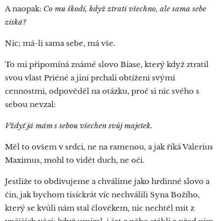
A naopak:
Co mu škodí, když ztratí všechno, ale sama sebe
získá?
Nic; má-li sama sebe, má vše.
To mi připomíná známé slovo Biase, který když ztratil
svou vlast Priéné a jiní prchali obtíženi svými
cennostmi, odpověděl na otázku, proč si nic svého s
sebou nevzal:
Vždyť já mám s sebou všechen svůj majetek.
Měl to ovšem v srdci, ne na ramenou, a jak říká Valerius
Maximus, mohl to vidět duch, ne oči.
Jestliže to obdivujeme a chválíme jako hrdinné slovo a
čin, jak bychom tisíckrát víc nechválili Syna Božího,
který se kvůli nám stal člověkem, nic nechtěl mít z