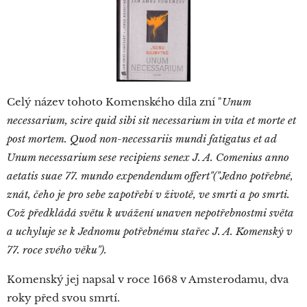
Celý název tohoto Komenského díla zní "
Unum
necessarium, scire quid sibi sit necessarium in vita et morte et
post mortem. Quod non-necessariis mundi fatigatus et ad
Unum necessarium sese recipiens senex J. A. Comenius anno
aetatis suae 77. mundo expendendum offert"("Jedno potřebné,
znát, čeho je pro sebe zapotřebí v životě, ve smrti a po smrti.
Což předkládá světu k uvážení unaven nepotřebnostmi světa
a uchyluje se k Jednomu potřebnému stařec J. A. Komenský v
77. roce svého věku").
Komenský jej napsal v roce 1668 v Amsterodamu, dva
roky před svou smrtí.