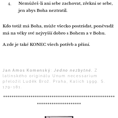
Nemůžeš-li ani sebe zachovat, zřekni se sebe,
jen abys Boha neztratil.
Kdo totiž má Boha, může všecko postrádat, poněvadž
má na věky své nejvyšší dobro s Bohem a v Bohu.
A zde je také KONEC všech potřeb a přání.
Jan Amos Komenský
:
Jedno nezbytné.
Z
latinského originálu Unum necessarium
přeložil Luděk Brož. Praha, Kalich 1999. S.
179−181.
*****************************************************
*********************