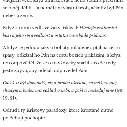
vnějších věcí; když umíral, i šat z něho stáhli a před ním
se o něj dělili – a neměl ani vlastní hrob, ačkoliv byl Pán
nebes a země.
Když k tomu vedl své žáky, říkával:
Hledejte království
boží a jeho spravedlnost a ostatní vám bude přidáno.
A když se jednou jakýsi bohatý mládenec ptal na cestu
spásy, odkázal ho Pán na cestu božích přikázání; a když
ten odpověděl, že se o to vždycky snažil a co že tedy
ještě zbývá, aby udělal, odpověděl Pán:
Chceš-li být dokonalý, jdi a prodej všechno, co máš, rozdej
chudým a budeš mít poklad v nebi, a pojď a následuj mne
(Mt
19, 21).
Odtud i ty Kristovy paradoxy, které křesťané nutně
potřebují pochopit: