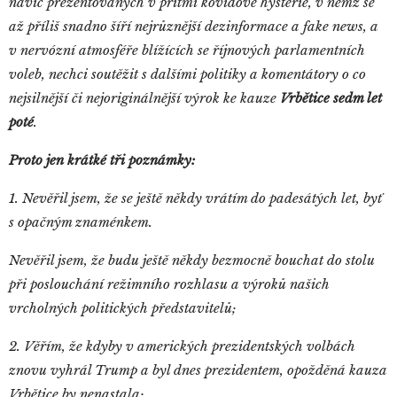
navíc prezentovaných v přítmí kovidové hysterie, v němž se
až příliš snadno šíří nejrůznější dezinformace a fake news, a
v nervózní atmosféře blížících se říjnových parlamentních
voleb, nechci soutěžit s dalšími politiky a komentátory o co
nejsilnější či nejoriginálnější výrok ke kauze
Vrbětice sedm let
poté
.
Proto jen krátké tři poznámky:
1. Nevěřil jsem, že se ještě někdy vrátím do padesátých let, byť
s opačným znaménkem.
Nevěřil jsem, že budu ještě někdy bezmocně bouchat do stolu
při poslouchání režimního rozhlasu a výroků našich
vrcholných politických představitelů;
2. Věřím, že kdyby v amerických prezidentských volbách
znovu vyhrál Trump a byl dnes prezidentem, opožděná kauza
Vrbětice by nenastala;