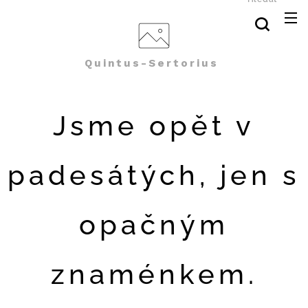
Quintus-Sertorius
Jsme opět v
padesátých, jen s
opačným
znaménkem.