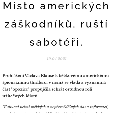
Místo amerických
záškodníků, ruští
sabotéři.
19.04.2021
Prohlášení Václava Klause k béčkovému americkému
špionážnímu thrilleru, v němž se vláda a významná
část "opozice" propůjčila sehrát ostudnou roli
užitečných idiotů:
"V situaci velmi měkkých a nepřesvědčivých dat a informací,