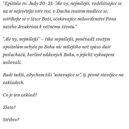
"
Epištola sv. Judy 20−21: "Ale vy, nejmilejší, vzdělávajíce se
na té nejsvětější víře své, v Duchu svatém modléce se,
ostříhejte se v lásce Boží, očekávajíce milosrdenství Pána
našeho Jezukrista k věčnému životu."
"
Ale vy, nejmilejší" – říká nejmilejší, poněvadž svatým
apoštolům nebylo po Bohu nic milejšího než spása duší
posluchačů, horlivě oddaných Bohu, o jejichž vykoupení
usilovali.
Radí tudíž, abychom žili "ustavujíce se", tj. pevně stavějíce na
základech.
Co je ten základ?
Zlato?
Stříbro?