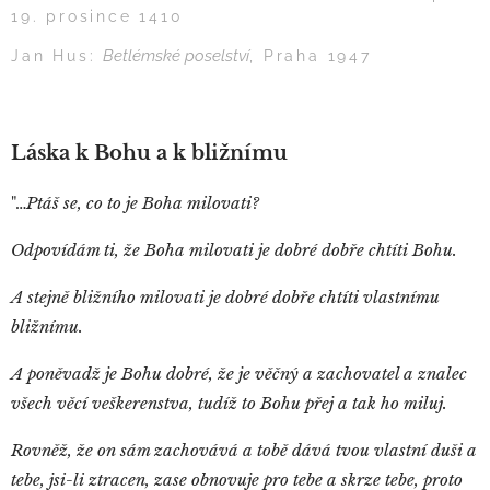
19. prosince 1410
Betlémské poselství
Jan Hus:
, Praha 1947
Láska k Bohu a k bližnímu
"…
Ptáš se, co to je Boha milovati?
Odpovídám ti, že Boha milovati je dobré dobře chtíti Bohu.
A stejně bližního milovati je dobré dobře chtíti vlastnímu
bližnímu.
A poněvadž je Bohu dobré, že je věčný a zachovatel a znalec
všech věcí veškerenstva, tudíž to Bohu přej a tak ho miluj.
Rovněž, že on sám zachovává a tobě dává tvou vlastní duši a
tebe, jsi-li ztracen, zase obnovuje pro tebe a skrze tebe, proto