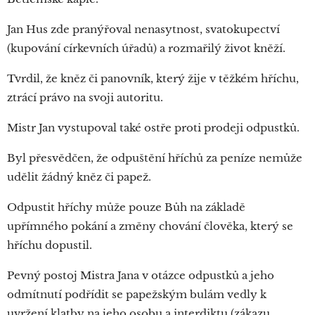
Jan Hus zde pranýřoval nenasytnost, svatokupectví
(kupování církevních úřadů) a rozmařilý život kněží.
Tvrdil, že kněz či panovník, který žije v těžkém hříchu,
ztrácí právo na svoji autoritu.
Mistr Jan vystupoval také ostře proti prodeji odpustků.
Byl přesvědčen, že odpuštění hříchů za peníze nemůže
udělit žádný kněz či papež.
Odpustit hříchy může pouze Bůh na základě
upřímného pokání a změny chování člověka, který se
hříchu dopustil.
Pevný postoj Mistra Jana v otázce odpustků a jeho
odmítnutí podřídit se papežským bulám vedly k
uvržení klatby na jeho osobu a interdiktu (zákazu