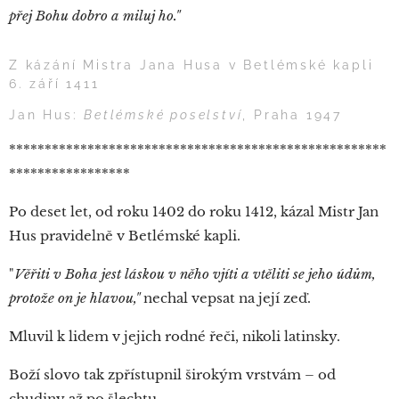
přej Bohu dobro a miluj ho."
Z kázání Mistra Jana Husa v Betlémské kapli
6. září 1411
Jan Hus:
Betlémské poselství
, Praha 1947
*****************************************************
*****************
Po deset let, od roku 1402 do roku 1412, kázal Mistr Jan
Hus pravidelně v Betlémské kapli.
"
Věřiti v Boha jest láskou v něho vjíti a vtěliti se jeho údům,
protože on je hlavou,"
nechal vepsat na její zeď.
Mluvil k lidem v jejich rodné řeči, nikoli latinsky.
Boží slovo tak zpřístupnil širokým vrstvám – od
chudiny až po šlechtu.