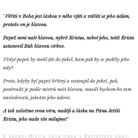
"
Věřiti v Boha jest láskou v něho vjíti a vtěliti se jeho údům,
protože on je hlavou.
Papež není naší hlavou, nýbrž Kristus, neboť jeho, totiž Krista
ustanovil Bůh hlavou církve.
Vždyť papež by mohl jíti do pekel, kam pak by se poděly jeho
údy?
Proto, kdyby byl papež hříšný a sestoupil do pekel, pak,
poněvadž je podle mistrů naší hlavou, musili bychom ho tam
následovati, jakožto jeho údové.
A tak založme svou víru, naději a lásku na Pánu Ježíši
Kristu, jeho nade vše milujme!
"
Z kázání Mistra Jana Husa v Betlémské kapli