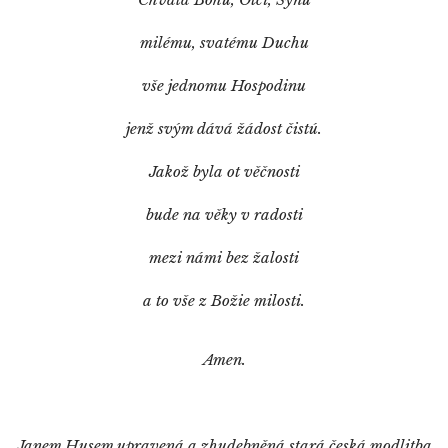
milému, svatému Duchu
vše jednomu Hospodinu
jenž svým dává žádost čistú.
Jakož byla ot věčnosti
bude na věky v radosti
mezi námi bez žalosti
a to vše z Božie milosti.
Amen.
Janem Husem upravená a zhudebněná stará česká modlitba