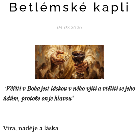
Betlémské kapli
04.07.2026
Věřiti v Boha jest láskou v něho vjíti a vtěliti se jeho
"
údům, protože on je hlavou"
Víra, naděje a láska