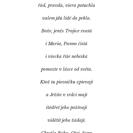
řád, pravda, viera potuchla
valem jdú lidé do pekla.
Bože, jenžs Trojice svatá
i Maria, Panno čistá
i všecka říše nebeská
pomozte v lásce od světa.
Ktož tu piesničku zpievají
a Ježíše v srdci mají
štědřeť jeho požívají
vidětiť jeho žádají.
Chvála Bohu, Otci, Synu