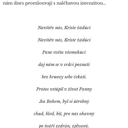
nám dnes promlouvají s naléhavou intenzitou…
Navštěv nás, Kriste žádúcí
Navštěv nás, Kriste žádúcí
Pane světa všemohúcí
daj nám se v srdci poznati
bez hruozy sebe čekati.
Protos vstúpil v život Panny
Jsa Bohem, byl si útrobný
chud, bled, bit, pro nás ohavný
po tváři zedrán, zplvaný.