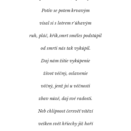
Potiv se potem krvavým
visal si s lotrem r´úhavým
ruh, pláč, křik,smrt směles podstúpil
od smrti nás tak vykúpil.
Daj nám žitie vykúpenie
život věčný, oslavenie
věčný, jenž jsi u věčnosti
zbav núzě, daj své radosti.
Neb chlipnost čersvěť vítězí
vešken svět hřiechy již hoří