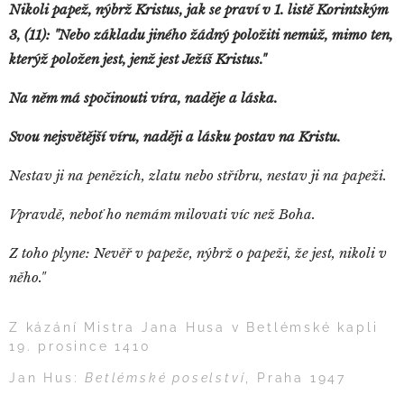
Nikoli papež, nýbrž Kristus, jak se praví v 1. listě Korintským
(
3,
11): "Nebo základu jiného žádný položiti nemůž, mimo ten,
kterýž položen jest, jenž jest Ježíš Kristus."
Na něm má spočinouti víra, naděje a láska.
Svou nejsvětější víru, naději a lásku postav na Kristu.
Nestav ji na penězích, zlatu nebo stříbru, nestav ji na papeži.
Vpravdě, neboť ho nemám milovati víc než Boha.
Z toho plyne: Nevěř v papeže, nýbrž o papeži, že jest, nikoli v
něho."
Z kázání Mistra Jana Husa v Betlémské kapli
19. prosince 1410
Jan Hus:
Betlémské poselství
, Praha 1947