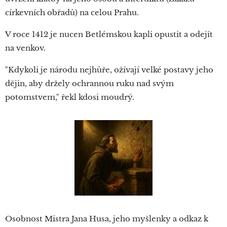
církevních obřadů) na celou Prahu.
V roce 1412 je nucen Betlémskou kapli opustit a odejít
na venkov.
"Kdykoli je národu nejhůře, ožívají velké postavy jeho
dějin, aby držely ochrannou ruku nad svým
potomstvem," řekl kdosi moudrý.
Osobnost Mistra Jana Husa, jeho myšlenky a odkaz k