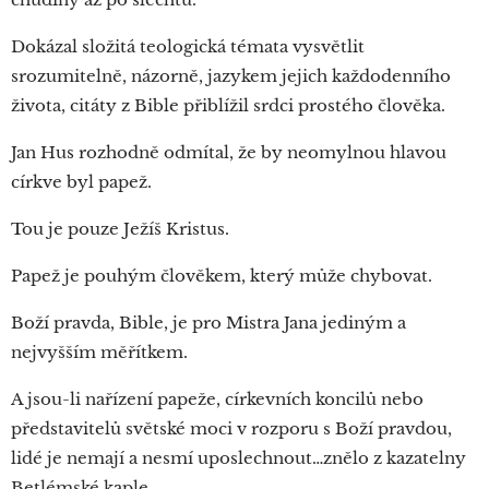
Dokázal složitá teologická témata vysvětlit
srozumitelně, názorně, jazykem jejich každodenního
života, citáty z Bible přiblížil srdci prostého člověka.
Jan Hus rozhodně odmítal, že by neomylnou hlavou
církve byl papež.
Tou je pouze Ježíš Kristus.
Papež je pouhým člověkem, který může chybovat.
Boží pravda, Bible, je pro Mistra Jana jediným a
nejvyšším měřítkem.
A jsou-li nařízení papeže, církevních koncilů nebo
představitelů světské moci v rozporu s Boží pravdou,
lidé je nemají a nesmí uposlechnout…znělo z kazatelny
Betlémské kaple.