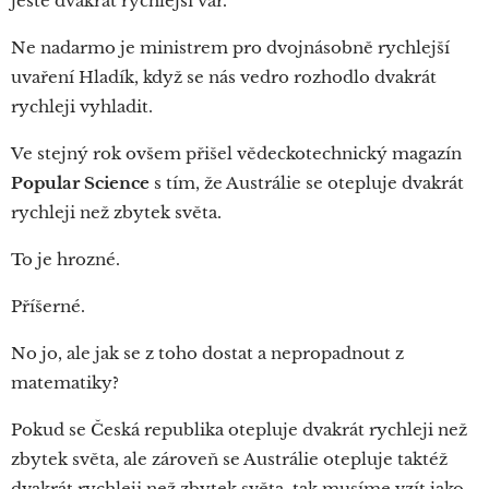
ještě dvakrát rychlejší var.
Ne nadarmo je ministrem pro dvojnásobně rychlejší
uvaření Hladík, když se nás vedro rozhodlo dvakrát
rychleji vyhladit.
Ve stejný rok ovšem přišel vědeckotechnický magazín
Popular Science
s tím, že Austrálie se otepluje dvakrát
rychleji než zbytek světa.
To je hrozné.
Příšerné.
No jo, ale jak se z toho dostat a nepropadnout z
matematiky?
Pokud se Česká republika otepluje dvakrát rychleji než
zbytek světa, ale zároveň se Austrálie otepluje taktéž
dvakrát rychleji než zbytek světa, tak musíme vzít jako