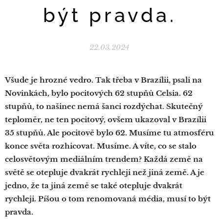
být pravda.
22.03.2024
Všude je hrozné vedro. Tak třeba v Brazílii, psali na
Novinkách, bylo pocitových 62 stupňů Celsia. 62
stupňů, to našinec nemá šanci rozdýchat. Skutečný
teploměr, ne ten pocitový, ovšem ukazoval v Brazílii
35 stupňů. Ale pocitově bylo 62. Musíme tu atmosféru
konce světa rozhicovat. Musíme. A víte, co se stalo
celosvětovým mediálním trendem? Každá země na
světě se otepluje dvakrát rychleji než jiná země. A je
jedno, že ta jiná země se také otepluje dvakrát
rychleji. Píšou o tom renomovaná média, musí to být
pravda.