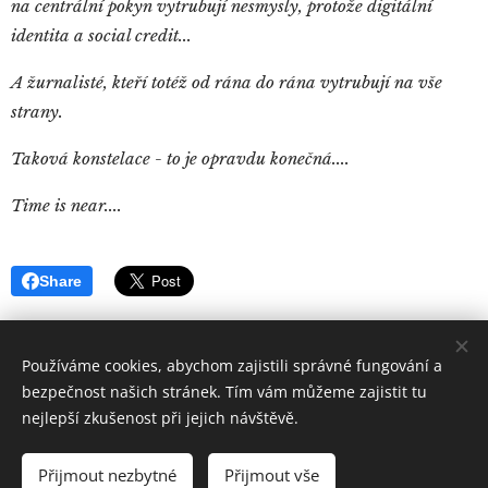
na centrální pokyn vytrubují nesmysly, protože digitální
identita a social credit...
A žurnalisté, kteří totéž od rána do rána vytrubují na vše
strany.
Taková konstelace - to je opravdu konečná....
Time is near....
Share
Používáme cookies, abychom zajistili správné fungování a
bezpečnost našich stránek. Tím vám můžeme zajistit tu
nejlepší zkušenost při jejich návštěvě.
Quintus
Sertorius
Všechna práva vyhrazena 2019
Přijmout nezbytné
Přijmout vše