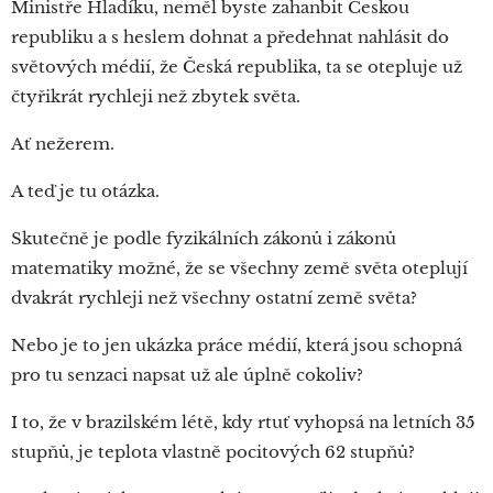
Ministře Hladíku, neměl byste zahanbit Českou
republiku a s heslem dohnat a předehnat nahlásit do
světových médií, že Česká republika, ta se otepluje už
čtyřikrát rychleji než zbytek světa.
Ať nežerem.
A teď je tu otázka.
Skutečně je podle fyzikálních zákonů i zákonů
matematiky možné, že se všechny země světa oteplují
dvakrát rychleji než všechny ostatní země světa?
Nebo je to jen ukázka práce médií, která jsou schopná
pro tu senzaci napsat už ale úplně cokoliv?
I to, že v brazilském létě, kdy rtuť vyhopsá na letních 35
stupňů, je teplota vlastně pocitových 62 stupňů?