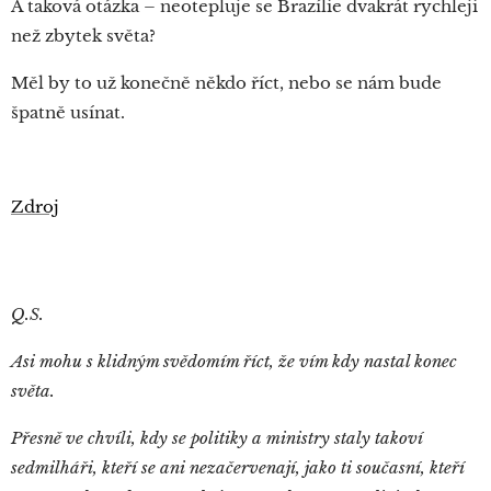
A taková otázka – neotepluje se Brazílie dvakrát rychleji
než zbytek světa?
Měl by to už konečně někdo říct, nebo se nám bude
špatně usínat.
Zdroj
Q.S.
Asi mohu s klidným svědomím říct, že vím kdy nastal konec
světa.
Přesně ve chvíli, kdy se politiky a ministry staly takoví
sedmilháři, kteří se ani nezačervenají, jako ti současní, kteří