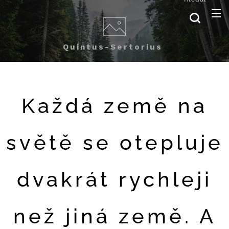
Quintus-Sertorius
Každá země na
světě se otepluje
dvakrát rychleji
než jiná země. A