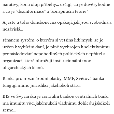
narativy, kontrolují příběhy... určují, co je důvěryhodné
a co je "dezinformace" a "konspirační teorie"...
A ještě u toho donekonečna opakují, jak jsou svobodná a
nezávislá...
Finanční systém, o kterém si většina lidí myslí, že je
určen k vybírání daní, je plně vyzbrojen k selektivnímu
pronásledování nepohodlných politických nepřátel a
organizací, které ohrožují institucionální moc
oligarchických klanů.
Banka pro mezinárodní platby, MMF, Světová banka
fungují mimo jurisdikci jakéhokoli státu.
BIS ve Švýcarsku je centrální bankou centrálních bank,
má imunitu vůči jakémukoli vládnímu dohledu jakékoli
země...