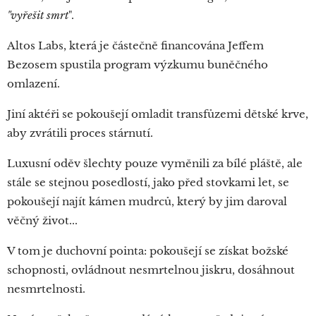
"vyřešit smrt
".
Altos Labs, která je částečně financována Jeffem
Bezosem spustila program výzkumu buněčného
omlazení.
Jiní aktéři se pokoušejí omladit transfůzemi dětské krve,
aby zvrátili proces stárnutí.
Luxusní oděv šlechty pouze vyměnili za bílé pláště, ale
stále se stejnou posedlostí, jako před stovkami let, se
pokoušejí najít kámen mudrců, který by jim daroval
věčný život...
V tom je duchovní pointa: pokoušejí se získat božské
schopnosti, ovládnout nesmrtelnou jiskru, dosáhnout
nesmrtelnosti.