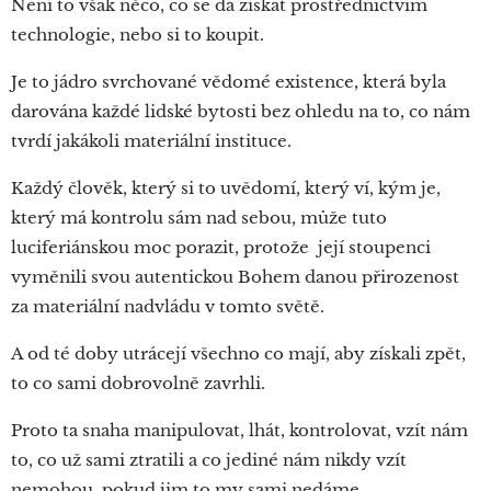
Není to však něco, co se dá získat prostřednictvím
technologie, nebo si to koupit.
Je to jádro svrchované vědomé existence, která byla
darována každé lidské bytosti bez ohledu na to, co nám
tvrdí jakákoli materiální instituce.
Každý člověk, který si to uvědomí, který ví, kým je,
který má kontrolu sám nad sebou, může tuto
luciferiánskou moc porazit, protože její stoupenci
vyměnili svou autentickou Bohem danou přirozenost
za materiální nadvládu v tomto světě.
A od té doby utrácejí všechno co mají, aby získali zpět,
to co sami dobrovolně zavrhli.
Proto ta snaha manipulovat, lhát, kontrolovat, vzít nám
to, co už sami ztratili a co jediné nám nikdy vzít
nemohou, pokud jim to my sami nedáme...