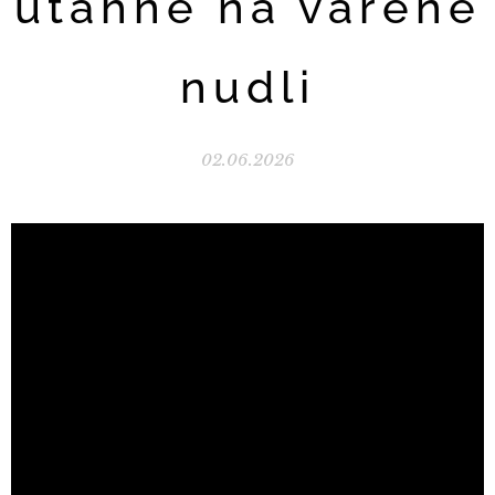
utáhne na vařené
nudli
02.06.2026