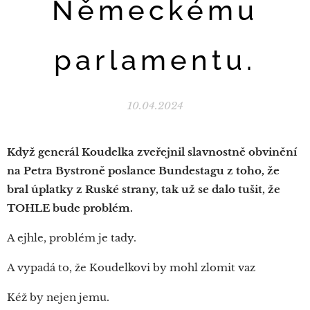
Německému
parlamentu.
10.04.2024
Když generál Koudelka zveřejnil slavnostně obvinění
na Petra Bystroně poslance Bundestagu z toho, že
bral úplatky z Ruské strany, tak už se dalo tušit, že
TOHLE bude problém.
A ejhle, problém je tady.
A vypadá to, že Koudelkovi by mohl zlomit vaz‼‼
Kéž by nejen jemu.