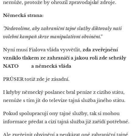
nemůže, protože by ohrozil zpravodajské zdroje.
Německá strana:
"Nedovolíme, aby zahraniční tajné služby diktovaly naši
volební kampaň skrze manipulativní obvinění."
Nyní musí Fialova vláda vysvětlit,
zda zveřejnění
vzniklo tlakem ze zahraničí a jakou roli zde sehrály
NATO‼‼ a německá vláda‼
PRŮSER totiž zde je zásadní.
I kdyby německý poslanec bral peníze z cizího státu,
nemůže s tím jít do televize tajná služba jiného státu.
Pokud spolupracují ony tajné služby, tak si mohou
informace předat a cizí tajná služba již zařídí potřebné.
Ale zveřejnit obvinění a neukázat oné zahraniční tajné