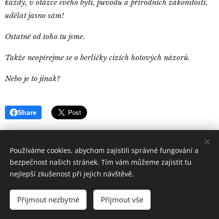
každý, v otázce svého bytí, původu a přírodních zákonitostí,
udělat jasno sám!
Ostatně od toho tu jsme.
Takže neopírejme se o berličky cizích hotových názorů.
Nebo je to jinak?
Share
Používáme cookies, abychom zajistili správné fungování a
bezpečnost našich stránek. Tím vám můžeme zajistit tu
nejlepší zkušenost při jejich návštěvě.
Quintus
Sertorius
Všechna práva vyhrazena 2019
Přijmout nezbytné
Přijmout vše
Vytvořeno službou
Webnode
Cookies