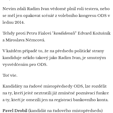
Nevím zdali Radim Ivan vědomě plnil roli testera, nebo
se měl jen opakovat scénář z volebního kongresu ODS v
lednu 2014.
Tehdy proti Petru Fialovi "
kandidovali
" Edvard Kožušník
a Miroslava Němcová.
V každém případě to, že na předsedu politické strany
kandiduje někdo takový jako Radim Ivan, je smutným
vysvědčením pro ODS.
Toť vše.
Kandidáty na řadové místopředsedy ODS, lze rozdělit
na ty, kteří ještě neztratili již zmíněné poznávací funkce
a ty, kteří je omezili jen na registraci bankovního konta.
Pavel Drobil
(kandidát na řadového místopředsedu)