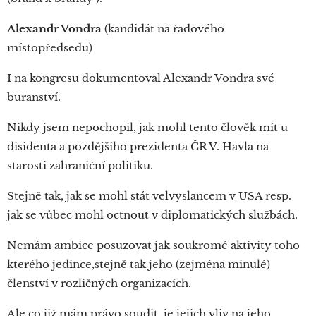
Alexandr Vondra
(kandidát na řadového
místopředsedu)
I na kongresu dokumentoval Alexandr Vondra své
buranství.
Nikdy jsem nepochopil, jak mohl tento člověk mít u
disidenta a pozdějšího prezidenta ČR V. Havla na
starosti zahraniční politiku.
Stejně tak, jak se mohl stát velvyslancem v USA resp.
jak se vůbec mohl octnout v diplomatických službách.
Nemám ambice posuzovat jak soukromé aktivity toho
kterého jedince,stejně tak jeho (zejména minulé)
členství v rozličných organizacích.
Ale co již mám právo soudit, je jejich vliv na jeho