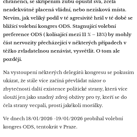
chráněnci, se skřípěním zubů opustit svá, zcela
neadekvátně placená vládní, nebo nezisková místa.
Nevím, jak veliký podíl v té agresivitě hrál v té době se
blížící volební kongres ODS. Stagnující volební
preference ODS ( kolísající mezi 11 % – 13%) by mohly
část nervozity přecházející v některých případech v
těžko zvladatelnou nenávist, vysvětlit. O tom ale
později.
Na vystoupení některých delegátů kongresu se pokusím
ukázat, že stále více začíná převládat názor o
zbytečnosti další existence politické strany, která více
slouží jen jako snadný zdroj obživy pro ty, kteří se do
čela strany vecpali, prosti jakékoli morálky.
Ve dnech 18/01/2026 -19/01/2026 probíhal volební
kongres ODS, tentokrát v Praze.