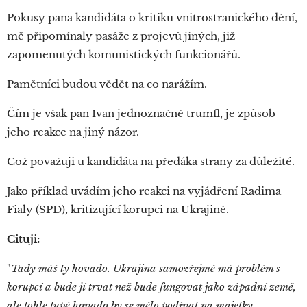
Pokusy pana kandidáta o kritiku vnitrostranického dění,
mě připomínaly pasáže z projevů jiných, již
zapomenutých komunistických funkcionářů.
Pamětníci budou vědět na co narážím.
Čím je však pan Ivan jednoznačně trumfl, je způsob
jeho reakce na jiný názor.
Což považuji u kandidáta na předáka strany za důležité.
Jako příklad uvádím jeho reakci na vyjádření Radima
Fialy (SPD), kritizující korupci na Ukrajině.
Cituji:
"
Tady máš ty hovado. Ukrajina samozřejmě má problém s
korupcí a bude jí trvat než bude fungovat jako západní země,
ale tohle tupé hovado by se mělo podívat na majetky