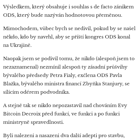
Výsledkem, který obsahuje i souhlas s de facto zánikem
ODS, který bude nazýván hodnotovou přeměnou.
Mimochodem, vůbec bych se nedivil, pokud by se našel
někdo, kdo by navrhl, aby se příští kongres ODS konal
na Ukrajině.
Naopak jsem se podivil tomu, že nikdo (alespoň jsem to
nezaznamenal) nezmínil alespoň ty zásadní průšvihy
bývalého předsedy Petra Fialy, exčlena ODS Pavla
Blažka, bývalého ministra financí Zbyňka Stanjury, se
sílícím odérem podvodníka.
A stejně tak se nikdo nepozastavil nad chováním Evy
Bitcoin Decroix před funkcí, ve funkci a po funkci
ministryně spravedlnosti.
Byli nalezeni a nasazeni dva další adepti pro stavbu,