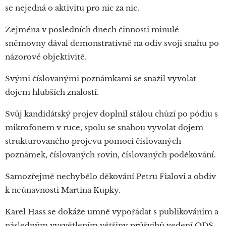
se nejedná o aktivitu pro nic za nic.
Zejména v posledních dnech činnosti minulé
sněmovny dával demonstrativně na odiv svoji snahu po
názorové objektivitě.
Svými číslovanými poznámkami se snažil vyvolat
dojem hlubších znalostí.
Svůj kandidátský projev doplnil stálou chůzí po pódiu s
mikrofonem v ruce, spolu se snahou vyvolat dojem
strukturovaného projevu pomocí číslovaných
poznámek, číslovaných rovin, číslovaných poděkování.
Samozřejmě nechybělo děkování Petru Fialovi a obdiv
k neúnavnosti Martina Kupky.
Karel Hass se dokáže umně vypořádat s publikováním a
následným vysvětlením většiny průšvihů vedení ODS.