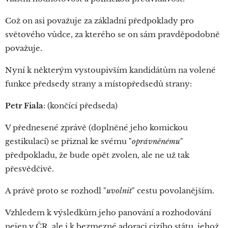
Což on asi považuje za základní předpoklady pro
světového vůdce, za kterého se on sám pravděpodobně
považuje.
Nyní k některým vystoupivším kandidátům na volené
funkce předsedy strany a místopředsedů strany:
Petr Fiala
: (končící předseda)
V přednesené zprávě (doplněné jeho komickou
gestikulací) se přiznal ke svému "
oprávněnému
"
předpokladu, že bude opět zvolen, ale ne už tak
přesvědčivě.
A právě proto se rozhodl "
uvolnit
" cestu povolanějším.
Vzhledem k výsledkům jeho panování a rozhodování
nejen v ČR, ale i k bezmezné adoraci cizího státu, jehož