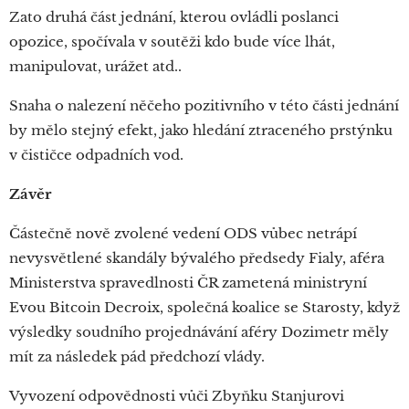
Zato druhá část jednání, kterou ovládli poslanci
opozice, spočívala v soutěži kdo bude více lhát,
manipulovat, urážet atd..
Snaha o nalezení něčeho pozitivního v této části jednání
by mělo stejný efekt, jako hledání ztraceného prstýnku
v čističce odpadních vod.
Závěr
Částečně nově zvolené vedení ODS vůbec netrápí
nevysvětlené skandály bývalého předsedy Fialy, aféra
Ministerstva spravedlnosti ČR zametená ministryní
Evou Bitcoin Decroix, společná koalice se Starosty, když
výsledky soudního projednávání aféry Dozimetr měly
mít za následek pád předchozí vlády.
Vyvození odpovědnosti vůči Zbyňku Stanjurovi