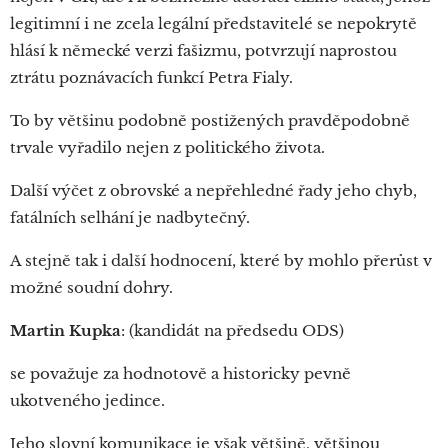
legitimní i ne zcela legální představitelé se nepokrytě
hlásí k německé verzi fašizmu, potvrzují naprostou
ztrátu poznávacích funkcí Petra Fialy.
To by většinu podobně postižených pravděpodobně
trvale vyřadilo nejen z politického života.
Další výčet z obrovské a nepřehledné řady jeho chyb,
fatálních selhání je nadbytečný.
A stejně tak i další hodnocení, které by mohlo přerůst v
možné soudní dohry.
Martin Kupka
: (kandidát na předsedu ODS)
se považuje za hodnotově a historicky pevně
ukotveného jedince.
Jeho slovní komunikace je však většině, většinou