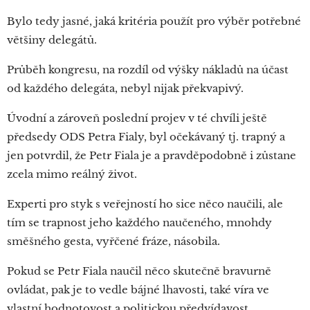
Bylo tedy jasné, jaká kritéria použít pro výběr potřebné
většiny delegátů.
Průběh kongresu, na rozdíl od výšky nákladů na účast
od každého delegáta, nebyl nijak překvapivý.
Úvodní a zároveň poslední projev v té chvíli ještě
předsedy ODS Petra Fialy, byl očekávaný tj. trapný a
jen potvrdil, že Petr Fiala je a pravděpodobně i zůstane
zcela mimo reálný život.
Experti pro styk s veřejností ho sice něco naučili, ale
tím se trapnost jeho každého naučeného, mnohdy
směšného gesta, vyřčené fráze, násobila.
Pokud se Petr Fiala naučil něco skutečně bravurně
ovládat, pak je to vedle bájné lhavosti, také víra ve
vlastní hodnotovost a politickou předvídavost.