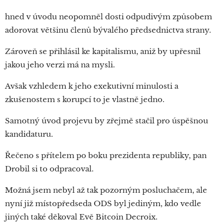
hned v úvodu neopomněl dosti odpudivým způsobem
adorovat většinu členů bývalého předsednictva strany.
Zároveň se přihlásil ke kapitalismu, aniž by upřesnil
jakou jeho verzi má na mysli.
Avšak vzhledem k jeho exekutivní minulosti a
zkušenostem s korupcí to je vlastně jedno.
Samotný úvod projevu by zřejmě stačil pro úspěšnou
kandidaturu.
Řečeno s přítelem po boku prezidenta republiky, pan
Drobil si to odpracoval.
Možná jsem nebyl až tak pozorným posluchačem, ale
nyní již místopředseda ODS byl jediným, kdo vedle
jiných také děkoval Evě Bitcoin Decroix.