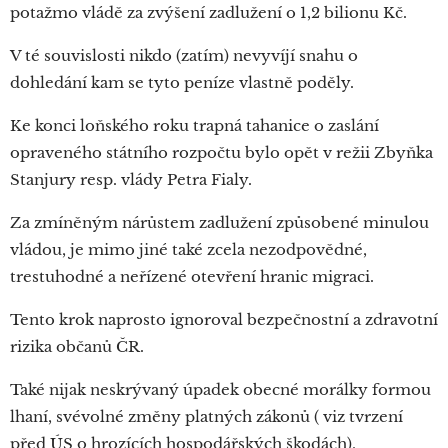
potažmo vládě za zvýšení zadlužení o 1,2 bilionu Kč.
V té souvislosti nikdo (zatím) nevyvíjí snahu o
dohledání kam se tyto peníze vlastně poděly.
Ke konci loňského roku trapná tahanice o zaslání
opraveného státního rozpočtu bylo opět v režii Zbyňka
Stanjury resp. vlády Petra Fialy.
Za zmíněným nárůstem zadlužení způsobené minulou
vládou, je mimo jiné také zcela nezodpovědné,
trestuhodné a neřízené otevření hranic migraci.
Tento krok naprosto ignoroval bezpečnostní a zdravotní
rizika občanů ČR.
Také nijak neskrývaný úpadek obecné morálky formou
lhaní, svévolné změny platných zákonů ( viz tvrzení
před ÚS o hrozících hospodářských škodách),