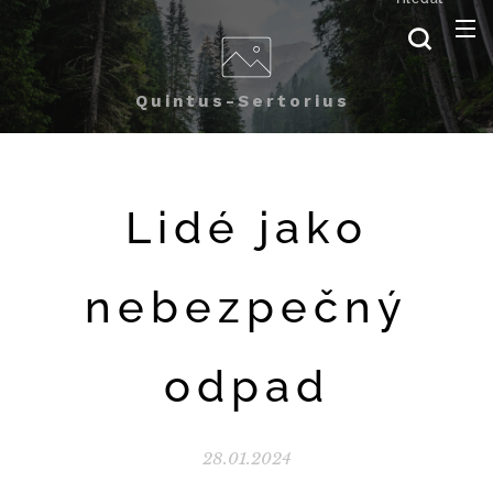
Quintus-Sertorius
Lidé jako
nebezpečný
odpad
28.01.2024