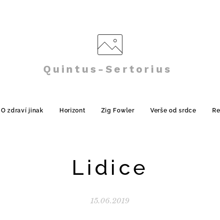
Quintus-Sertorius
O zdraví jinak
Horizont
Zig Fowler
Verše od srdce
Re
Lidice
15.06.2019