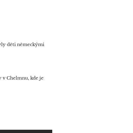
 byly děti německými
y v Chelmnu, kde je