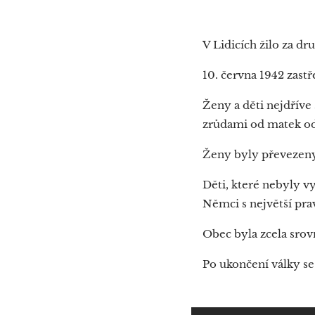
V Lidicích žilo za d
10. června 1942 zastř
Ženy a děti nejdříve
zrůdami od matek o
Ženy byly převezeny
Děti, které nebyly v
Němci s největší pr
Obec byla zcela srov
Po ukončení války se z