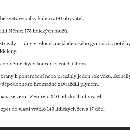
ruhé světové války kolem 500 obyvatel.
elili Němci 173 lidických mužů.
 strávily tři dny v tělocvičně kladenského gymnázia, poté
dděleny.
 do německých koncentračních táborů.
ybrány k poněmčení nebo přesáhly jeden rok věku, skončil
avděpodobností hromadně zavraždili plynem.
nána se zemí. Zemřelo 340 lidických obyvatel.
pět do vlasti vrátilo 143 lidických žen a 17 dětí.